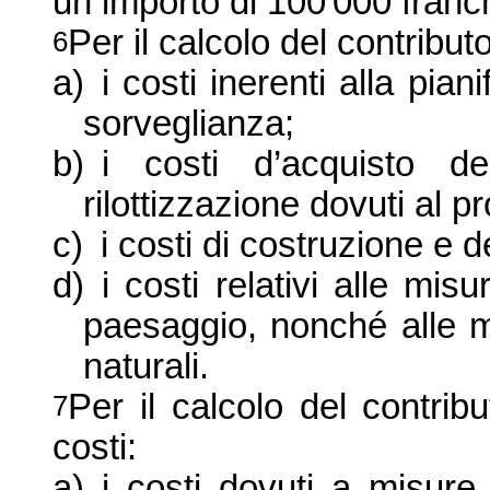
un importo di 100'000 franch
Per il calcolo del contribut
6
a)
i costi inerenti alla pian
sorveglianza;
b)
i costi
d’acquisto de
rilottizzazione dovuti al pr
c)
i costi di costruzione e 
d)
i costi relativi alle mis
paesaggio, nonché alle mi
naturali.
Per il calcolo del contrib
7
costi:
a)
i costi dovuti a misure