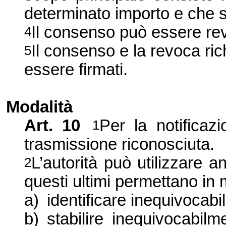
determinato importo e che so
Il consenso può essere re
4
Il consenso e la revoca ri
5
essere firmati.
Modalità
Art. 10
Per la notificaz
1
trasmissione riconosciuta.
L’autorità può utilizzare a
2
questi ultimi permettano in 
a)
identificare inequivocabil
b)
stabilire inequivocabil