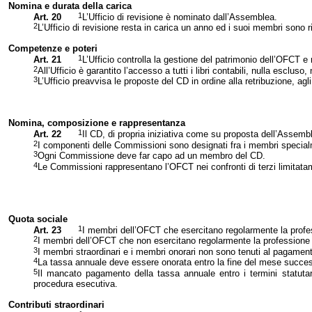
Nomina e durata della carica
1
Art. 20
L’Ufficio di revisione è nominato dall’Assemblea.
2
L’Ufficio di revisione resta in carica un anno ed i suoi membri sono ri
Competenze e poteri
1
Art. 21
L’Ufficio controlla la gestione del patrimonio dell’OFCT 
2
All’Ufficio è garantito l’accesso a tutti i libri contabili, nulla esclus
3
L’Ufficio preavvisa le proposte del CD in ordine alla retribuzione, agli
Nomina, composizione e rappresentanza
1
Art. 22
Il CD, di propria iniziativa come su proposta dell’Assemb
2
I componenti delle Commissioni sono designati fra i membri special
3
Ogni Commissione deve far capo ad un membro del CD.
4
Le Commissioni rappresentano l’OFCT nei confronti di terzi limitatam
Quota sociale
1
Art. 23
I membri dell’OFCT che esercitano regolarmente la profes
2
I membri dell’OFCT che non esercitano regolarmente la professione po
3
I membri straordinari e i membri onorari non sono tenuti al pagament
4
La tassa annuale deve essere onorata entro la fine del mese success
5
Il mancato pagamento della tassa annuale entro i termini statutari
procedura esecutiva.
Contributi straordinari