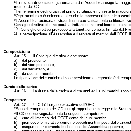
6
La revoca di decisione già emanata dall’Assemblea esige la maggiora
membri del CD.
7
Per le nomine degli organi, al primo scrutinio, è richiesta la maggi
8
Ogni membro può delegarne altro che lo rappresenti in sede assembl
9
L’Assemblea ordinaria e straordinaria può validamente deliberare solo
Consiglio direttivo che ne porrà la trattazione assembleare in occas
10
Il Consiglio direttivo provvede alla tenuta di verbale, firmato dal P
11
La partecipazione all’Assemblea è riservata ai membri dell’OFCT. Il 
Composizione
Art. 15
Il Consiglio direttivo è composto:
a)
dal presidente,
b)
dal vice-presidente,
c)
dal segretario, e
d)
da due altri membri.
La ripartizione delle cariche di vice-presidente e segretario è di com
Durata della carica
Art. 16
La durata della carica è di tre anni ed i suoi membri sono ri
Competenze
1
Art. 17
Il CD è l’organo esecutivo dell’OFCT.
2
Sono di competenza del CD tutti gli oggetti che la legge e lo Statuto
3
Il CD detiene segnatamente le seguenti competenze:
a)
cura gli interessi dell’OFCT come dei suoi membri;
b)
promuove le iniziative come i provvedimenti imposti dalle circos
c)
esegue ed implementa le decisioni dell’Assemblea generale;