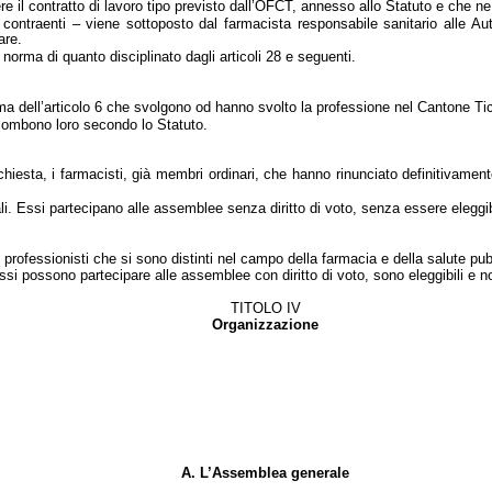
ere il contratto di lavoro tipo previsto dall’OFCT, annesso allo Statuto e che ne
 contraenti – viene sottoposto dal farmacista responsabile sanitario alle Au
are.
norma di quanto disciplinato dagli articoli 28 e seguenti.
rma dell’articolo 6 che svolgono od hanno svolto la professione nel Cantone Ti
 incombono loro secondo lo Statuto.
iesta, i farmacisti, già membri ordinari, che hanno rinunciato definitivamente
ali. Essi partecipano alle assemblee senza diritto di voto, senza essere eleggi
ofessionisti che si sono distinti nel campo della farmacia e della salute pubb
Essi possono partecipare alle assemblee con diritto di voto, sono eleggibili e 
TITOLO IV
Organizzazione
A. L’Assemblea generale