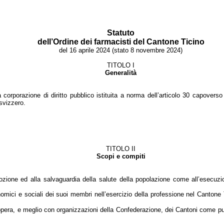
Statuto
dell’Ordine dei farmacisti del Cantone Ticino
del 16 aprile 2024 (stato 8 novembre 2024)
TITOLO I
Generalità
corporazione di diritto pubblico istituita a norma dell’articolo 30 capovers
 svizzero.
TITOLO II
Scopi e compiti
mozione ed alla salvaguardia della salute della popolazione come all’esecuzi
conomici e sociali dei suoi membri nell’esercizio della professione nel Canton
i opera, e meglio con organizzazioni della Confederazione, dei Cantoni come pu