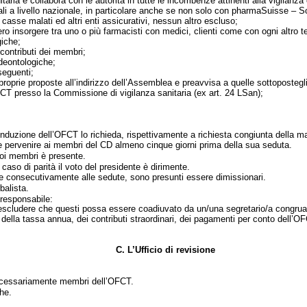
itaria e collabora con le autorità in tutte le incombenze attinenti alla vigilanz
li a livello nazionale, in particolare anche se non solo con pharmaSuisse – So
 casse malati ed altri enti assicurativi, nessun altro escluso;
ro insorgere tra uno o più farmacisti con medici, clienti come con ogni altro t
giche;
contributi dei membri;
deontologiche;
 seguenti;
 proprie proposte all’indirizzo dell’Assemblea e preavvisa a quelle sottopostegli
OFCT presso la Commissione di vigilanza sanitaria (ex art. 24 LSan);
onduzione dell’OFCT lo richieda, rispettivamente a richiesta congiunta della 
ve pervenire ai membri del CD almeno cinque giorni prima della sua seduta.
oi membri è presente.
aso di parità il voto del presidente è dirimente.
e consecutivamente alle sedute, sono presunti essere dimissionari.
balista.
 responsabile:
escludere che questi possa essere coadiuvato da un/una segretario/a congruam
ella tassa annua, dei contributi straordinari, dei pagamenti per conto dell’OFC
C.
L’Ufficio di revisione
necessariamente membri dell’OFCT.
che.