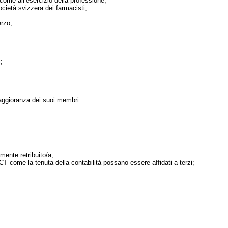
a come all’esercizio della professione;
cietà svizzera dei farmacisti;
erzo;
;
maggioranza dei suoi membri.
ente retribuito/a;
T come la tenuta della contabilità possano essere affidati a terzi;