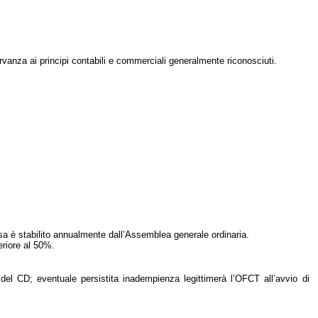
rvanza ai principi contabili e commerciali generalmente riconosciuti.
sa è stabilito annualmente dall’Assem
blea generale ordinaria.
eriore al 50%.
 del CD; eventuale persistita inadempienza legittimerà l’OFCT all’avvio di