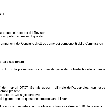
FCT.
sì come del rapporto dei Revisori;
ua competenza presso di questa;
a dei componenti del Consiglio direttivo come dei componenti delle Commissioni;
i alla sua tenuta.
FCT con la preventiva indicazione da parte dei richiedenti delle richieste
/5 dei membri OFCT. Se tale quorum, all’inizio dell’Assemblea, non fosse
membri presenti.
membro del Consiglio direttivo.
 giorno, tenuto questi nel protocollarne i lavori.
. Lo scrutinio segreto è ammissibile a richiesta di almeno 1/10 dei presenti.