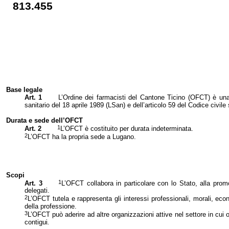
813.455
Base legale
Art. 1
L’Ordine dei farmacisti del Cantone Ticino (OFCT) è una 
sanitario del 18 aprile 1989 (LSan) e dell’articolo 59 del Codice civile
Durata e sede dell’OFCT
1
Art. 2
L’OFCT è costituito per durata indeterminata.
2
L’OFCT ha la propria sede a Lugano.
Scopi
1
Art. 3
L’OFCT
collabora in particolare con lo Stato, alla pro
delegati.
2
L’OFCT
tutela e rappresenta gli interessi professionali, morali, e
della professione.
3
L’OFCT
può aderire ad altre organizzazioni attive nel settore in cu
contigui
.