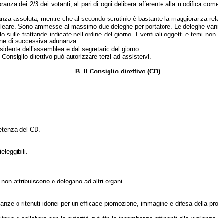
nza dei 2/3 dei votanti, al pari di ogni delibera afferente alla modifica co
oranza assoluta, mentre che al secondo scrutinio è bastante la maggioranza rela
eare. Sono ammesse al massimo due deleghe per portatore. Le deleghe vanno es
 sulle trattande indicate nell’ordine del giorno. Eventuali oggetti e temi non
ione di successiva adunanza.
residente dell’assemblea e dal segretario del giorno.
Consiglio direttivo può autorizzare terzi ad assistervi.
B.
Il Consiglio direttivo (CD)
petenza del CD.
eleggibili.
 non attribuiscono o delegano ad altri organi.
tanze o ritenuti idonei per un’efficace promozione, immagine e difesa della p