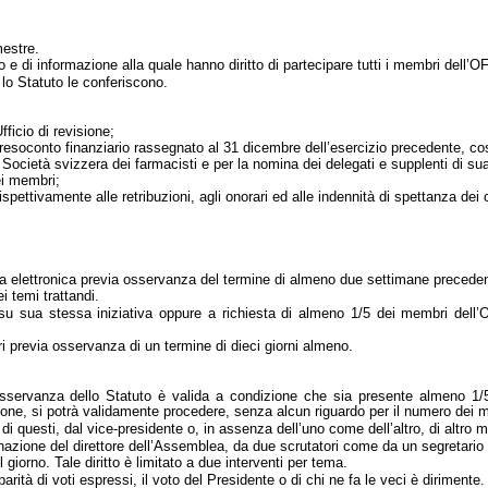
mestre.
 e di informazione alla quale hanno diritto di partecipare tutti i membri dell’O
lo Statuto le conferiscono.
ficio di revisione;
l resoconto finanziario rassegnato al 31 dicembre dell’esercizio precedente, co
ocietà svizzera dei farmacisti e per la nomina dei delegati e supplenti di s
ei membri;
i, rispettivamente alle retribuzioni, agli onorari ed alle indennità di spettanz
ta elettronica previa osservanza del termine di almeno due settimane precedent
i temi trattandi.
su sua stessa iniziativa oppure a richiesta di almeno 1/5 dei membri dell’O
 previa osservanza di un termine di dieci giorni almeno.
 osservanza dello Statuto è valida a condizione che sia presente almeno 1
ione, si potrà validamente procedere, senza alcun riguardo per il numero dei 
di questi, dal vice-presi
dente o, in assenza dell’uno come dell’altro, di altro 
zione del direttore dell’Assemblea, da due scrutatori come da un segretario del
giorno. Tale diritto è limitato a due interventi per tema.
ità di voti espressi, il voto del Presidente o di chi ne fa le veci è dirimente