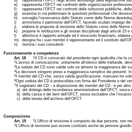
d)
rappresenta l’OFCT negli ambiti attribuitigli dalla legislazione san
e)
rappresenta l’OFCT nei confronti delle organizzazioni professiona
f)
rappresenta l’OFCT nei confronti delle istituzioni pubbliche, delle
g)
esamina in via preliminare le questioni professionali che dovesse
h)
sorveglia l’osservanza dello Statuto come delle Norme deontolo
i)
amministra il patrimonio dell’OFCT, facendo oculato impiego dei 
j)
elabora le proposte di revisione dello Statuto come delle Norme 
k)
propone le retribuzioni e gli onorari disciplinati dagli articoli 23 e
l)
allestisce il rapporto annuale ed il resoconto finanziario, elabora
m)
designa fra i suoi membri il rappresentante ed il sostituto dell’
n)
nomina i suoi consulenti.
Funzionamento e competenze
1
Art. 18
Il CD è convocato dal presidente ogni qualvolta che la c
2
L’avviso di convocazione, unitamente all’elenco delle trattande, de
3
Le sedute del CD sono valide solo se almeno la maggioranza dei su
4
Le decisioni vengono prese a maggioranza semplice dei presenti. In c
5
I membri del CD che, senza valida giustificazione, mancano tre volt
6
Ogni seduta del CD è protocollata con firma del Presidente e del ver
7
Il segretario del CD – a disposizione dei membri del CD - è per altro
a)
del disbrigo delle incombenze amministrative dell’OFCT, senza 
b)
della cassa e dei beni dell’OFCT, senza escludere che l’incasso d
c)
della tenuta dell’archivio dell’OFCT.
Composizione
1
Art. 19
L’Ufficio di revisione è composto da due persone, non 
2
L’Ufficio di revisione può essere costituito anche da persone giuridi