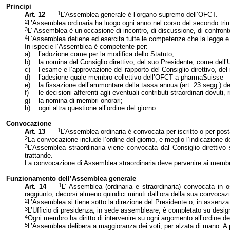
Principi
1
Art. 12
L’Assemblea generale è l’organo supremo dell’OFCT.
2
L’Assemblea ordinaria ha luogo ogni anno nel corso del secondo tri
3
L’ Assemblea è un’occasione di incontro, di discussione, di confronto
4
L’Assemblea detiene ed esercita tutte le competenze che la legge e 
In ispecie l’Assemblea è competente per:
a)
l’adozione come per la modifica dello Statuto;
b)
la nomina del Consiglio direttivo, del suo Presidente, come dell’Uf
c)
l’esame e l’approvazione del rapporto del Consiglio direttivo, de
d)
l’adesione quale membro collettivo dell’OFCT a pharmaSuisse – S
e)
la fissazione dell’ammontare della tassa annua (art. 23 segg.) d
f)
le decisioni afferenti agli eventuali contributi straordinari dovut
g)
la nomina di membri onorari;
h)
ogni altra questione all’ordine del giorno.
Convocazione
1
Art. 13
L’Assemblea ordinaria è convocata per iscritto o per pos
2
La convocazione include l’ordine del giorno, e meglio l’indicazione de
3
L’Assemblea straordinaria viene convocata dal Consiglio direttivo 
trattande.
La convocazione di Assemblea straordinaria deve pervenire ai membri
Funzionamento dell’Assemblea generale
1
Art. 14
L’ Assemblea (ordinaria e straordinaria) convocata in
raggiunto, decorsi almeno quindici minuti dall’ora della sua convocaz
2
L’Assemblea si tiene sotto la direzione del Presidente o, in assenza 
3
L’Ufficio di presidenza, in sede assembleare, è completato su designa
4
Ogni membro ha diritto di intervenire su ogni argomento all’ordine del 
5
L’Assemblea delibera a maggioranza dei voti, per alzata di mano. A par