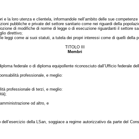
i e la loro utenza e clientela, informandole nell’ambito delle sue competenze 
tuzioni pubbliche e private del settore sanitario come nei riguardi della popolaz
’adozione di modifiche di norme di legge o di esecuzione riguardanti il settore s
lio direttivo;
lle leggi come ai suoi statuti, a tutela dei propri interessi come di quelli del
TITOLO III
Membri
ploma federale o di diploma equipollente riconosciuto dall’Ufficio federale del
esponsabilità professionale, e meglio:
lità professionale di terzi, e meglio:
ità)
;
ll’amministrazione od altro, e
o dell’esercizio della LSan, soggiace a regime autorizzativo da parte del Consi