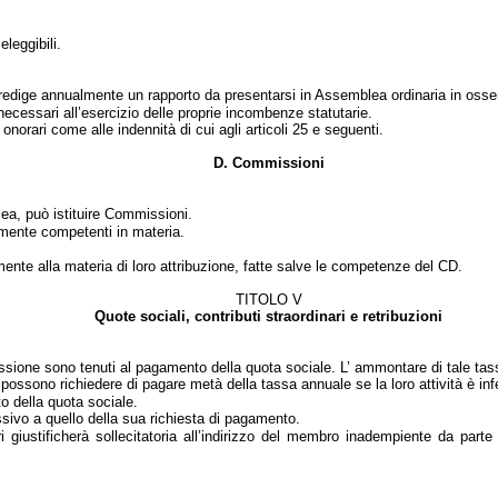
eleggibili.
e redige annualmente un rapporto da presentarsi in Assemblea ordinaria in osse
o, necessari all’esercizio delle proprie incombenze statutarie.
 onorari come alle indennità di cui agli articoli 25 e seguenti.
D. Commissioni
lea, può istituire Commissioni.
mente competenti in materia.
ente alla materia di loro attribuzione, fatte salve le competenze del CD.
TITOLO V
Quote sociali, contributi straordinari e retribuzioni
sione sono tenuti al pagamento della quota sociale. L’ ammontare di tale tas
ssono richiedere di pagare metà della tassa annuale se la loro attività è inf
o della quota sociale.
ivo a quello della sua richiesta di pagamento.
 giustificherà sollecitatoria all’indirizzo del membro inadempiente da parte