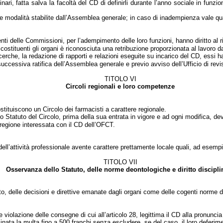
ari, fatta salva la facoltà del CD di definirli durante l’anno sociale in funzi
e modalità stabilite dall’Assemblea generale; in caso di inadempienza vale qua
ti delle Commissioni, per l’adempimento delle loro funzioni, hanno diritto al r
costituenti gli organi è riconosciuta una retribuzione proporzionata al lavoro da
cerche, la redazione di rapporti e relazioni eseguite su incarico del CD, essi h
successiva ratifica dell’Assemblea generale e previo avviso dell’Ufficio di revi
TITOLO VI
Circoli regionali e loro competenze
tituiscono un Circolo dei farmacisti a carattere regionale.
e lo Statuto del Circolo, prima della sua entrata in vigore e ad ogni modifica, 
a regione interessata con il CD dell’OFCT.
ell’attività professionale avente carattere prettamente locale quali, ad esempio,
TITOLO VII
Osservanza dello Statuto, delle norme deontologiche e diritto discipli
o, delle decisioni e direttive emanate dagli organi come delle cogenti norme 
le violazione delle consegne di cui all’articolo 28, legittima il CD alla pronun
nata la multa fino a 500 franchi senza escludere, se del caso, il loro deferim