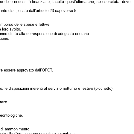
one delle necessità finanziarie, facoltà quest’ultima che, se esercitata, deve
nto disciplinato dall’articolo 23 capoverso 5.
imborso delle spese effettive.
 loro svolto.
anno diritto alla corresponsione di adeguato onorario.
sione.
deve essere approvato dall’OFCT.
 le disposizioni inerenti al servizio notturno e festivo (picchetto).
nare
deontologiche.
cia di ammonimento.
ento alla Commissione di vigilanza sanitaria.