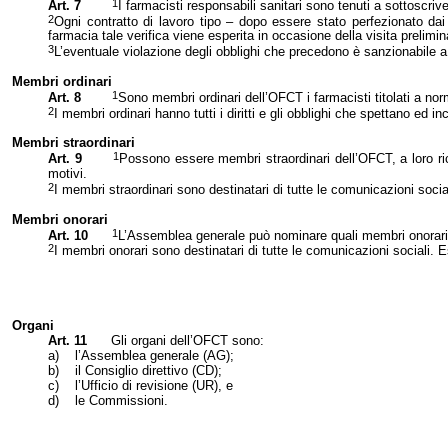
1
Art. 7
I farmacisti responsabili sanitari sono tenuti a sottoscriv
2
Ogni contratto di lavoro tipo – dopo essere stato perfezionato dai
farmacia tale verifica viene esperita in occasione della visita prelimin
3
L’eventuale violazione degli obblighi che precedono è sanzionabile a 
Membri ordinari
1
Art. 8
Sono membri ordinari dell’OFCT i farmacisti titolati a no
2
I membri ordinari hanno tutti i diritti e gli obblighi che spettano ed
Membri straordinari
1
Art. 9
Possono essere membri straordinari dell’OFCT, a loro rich
motivi.
2
I membri straordinari sono destinatari di tutte le comunicazioni soci
Membri onorari
1
Art. 10
L’Assemblea generale può nominare quali membri onorari pr
2
I membri onorari sono destinatari di tutte le comunicazioni sociali. 
Organi
Art. 11
Gli organi dell’OFCT sono:
a)
l’Assemblea generale (AG);
b)
il Consiglio direttivo (CD);
c)
l’Ufficio di revisione (UR), e
d)
le Commissioni.