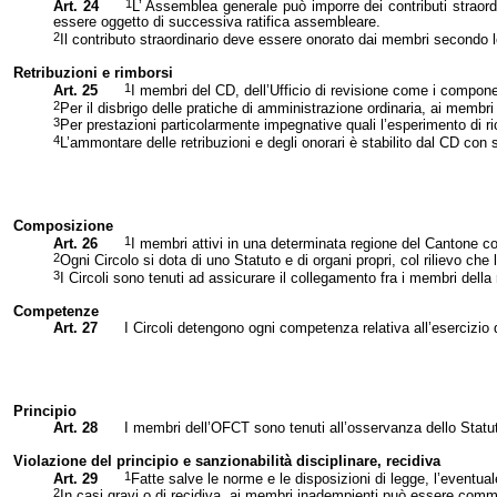
1
Art. 24
L’ Assemblea generale può imporre dei contributi straordin
essere oggetto di successiva ratifica assembleare.
2
Il contributo straordinario deve essere onorato dai membri secondo l
Retribuzioni e rimborsi
1
Art. 25
I membri del CD, dell’Ufficio di revisione come i componen
2
Per il disbrigo delle pratiche di amministrazione ordinaria, ai membri 
3
Per prestazioni particolarmente impegnative quali l’esperimento di ri
4
L’ammontare delle retribuzioni e degli onorari è stabilito dal CD con 
Composizione
1
Art. 26
I membri attivi in una determinata regione del Cantone cos
2
Ogni Circolo si dota di uno Statuto e di organi propri, col rilievo ch
3
I Circoli sono tenuti ad assicurare il collegamento fra i membri dell
Competenze
Art. 27
I Circoli detengono ogni competenza relativa all’esercizio d
Principio
Art. 28
I membri dell’OFCT sono tenuti all’osservanza dello Statut
Violazione del principio e sanzionabilità disciplinare, recidiva
1
Art. 29
Fatte salve le norme e le disposizioni di legge, l’eventua
2
In casi gravi o di recidiva, ai membri inadempienti può essere commi