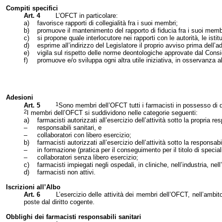
Compiti specifici
Art. 4
L’OFCT in particolare:
a)
favorisce rapporti di collegialità fra i suoi membri;
b)
promuove il mantenimento del rapporto di fiducia fra i suoi membr
c)
si propone quale interlocutore nei rapporti con le autorità, le isti
d)
esprime all’indirizzo del Legislatore il proprio avviso prima dell
e)
vigila sul rispetto delle norme deontologiche approvate dal Consig
f)
promuove e/o sviluppa ogni altra utile iniziativa, in osservanza a
Adesioni
1
Art. 5
Sono membri dell’OFCT tutti i farmacisti in possesso di di
2
I membri dell’OFCT si suddividono nelle categorie seguenti:
a)
farmacisti autorizzati all’esercizio dell’attività sotto la propria r
–
responsabili sanitari, e
–
collaboratori con libero esercizio;
b)
farmacisti autorizzati all’esercizio dell’attività sotto la responsabi
–
in formazione
(pratica per il conseguimento per il titolo di special
–
collaboratori senza libero esercizio;
c)
farmacisti impiegati negli ospedali, in cliniche, nell’industria, ne
d)
farmacisti non attivi.
Iscrizioni all’Albo
Art. 6
L’esercizio delle attività dei membri dell’OFCT, nell’ambit
poste dal diritto cogente.
Obblighi dei farmacisti responsabili sanitari