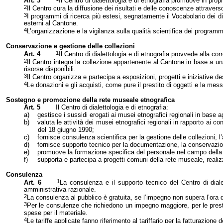
Art. 3
Il Centro di dialettologia e di etnografia promuove in propr
2
Il Centro cura la diffusione dei risultati e delle conoscenze attraver
3
I programmi di ricerca più estesi, segnatamente il Vocabolario dei dia
esterni al Cantone.
4
L’organizzazione e la vigilanza sulla qualità scientifica dei programmi
Conservazione e gestione delle collezioni
1
Art. 4
Il Centro di
dialettologia e di etnografia provvede alla corr
2
Il Centro integra la collezione appartenente al Cantone in base a una
risorse disponibili.
3
Il Centro organizza e partecipa a esposizioni, progetti e iniziative 
4
Le donazioni e gli acquisti, come pure il prestito di oggetti e la messa
Sostegno e promozione della rete museale etnografica
Art. 5
Il Centro di dialettologia e di etnografia:
a)
gestisce i sussidi erogati ai musei etnografici regionali in base ag
b)
valuta le attività dei musei etnografici regionali in rapporto ai co
del 18 giugno 1990
;
c)
fornisce consulenza scientifica per la gestione delle collezioni, l
d)
fornisce supporto tecnico per la documentazione, la conservazione,
e)
promuove la formazione specifica del personale nel campo della m
f)
supporta e partecipa a progetti comuni della rete museale, realizz
Consulenza
1
Art. 6
La consulenza e il supporto tecnico del Centro di dial
amministrativa razionale.
2
La consulenza al pubblico è gratuita, se l’impegno non supera l’ora d
3
Per le consulenze che richiedono un impegno maggiore, per le prestaz
spese per il materiale.
4
Le tariffe applicate fanno riferimento al tariffario per la fatturazione