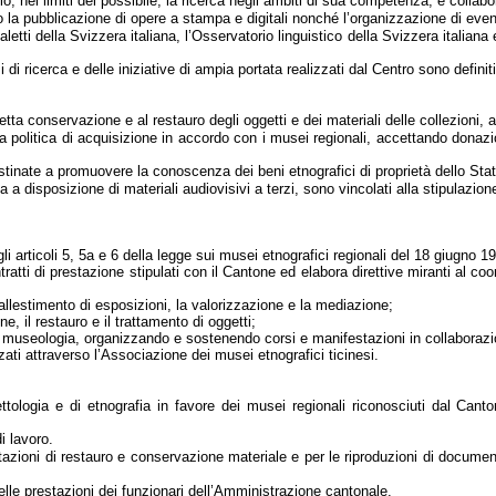
io, nei limiti del possibile, la ricerca negli ambiti di sua competenza, e collabo
so la pubblicazione di opere a stampa e digitali nonché l’organizzazione di even
letti della Svizzera italiana, l’Osservatorio linguistico della Svizzera italian
 di ricerca e delle iniziative di ampia portata realizzati dal Centro sono defini
etta conservazione e al restauro degli oggetti e dei materiali delle collezioni, a
 politica di acquisizione in accordo con i musei regionali, accettando donazion
destinate a promuovere la conoscenza dei beni etnografici di proprietà dello Sta
 a disposizione di materiali audiovisivi a terzi, sono vincolati alla stipulazione 
li articoli 5, 5a e 6 della legge sui musei etnografici regionali
del 18 giugno 1
ntratti di prestazione stipulati con il Cantone ed elabora direttive miranti al co
’allestimento di esposizioni, la valorizzazione e la mediazione;
 il restauro e il trattamento di oggetti;
useologia, organizzando e sostenendo corsi e manifestazioni in collaborazione
ati attraverso l’Associazione dei musei etnografici ticinesi.
ettologia e di etnografia in favore dei musei regionali riconosciuti dal Can
i lavoro.
ioni di restauro e conservazione materiale e per le riproduzioni di documenti,
 delle prestazioni dei funzionari dell’Amministrazione cantonale.