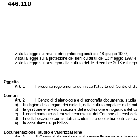
446.110
vista la legge
sui musei etnografici regionali del 18 giugno 1990
;
vista la legge sulla protezione dei beni culturali del 13 maggio 1997 e 
vista la legge
sul sostegno alla cultura del 16 dicembre 2013 e il reg
Oggetto
Art. 1
Il presente regolamento definisce l’attività del Centro di di
Compiti
Art. 2
Il Centro di dialettologia e di etnografia documenta, studia 
a)
l'indagine della lingua, dei dialetti, della cultura popolare e del 
b)
la gestione e la valorizzazione della collezione etnografica del C
c)
il coordinamento dei musei riconosciuti dal Cantone ai sensi dell
d)
la collaborazione con istituti accademici e scolastici, enti, asso
e)
la consulenza al pubblico.
Documentazione, studio e valorizzazione
1