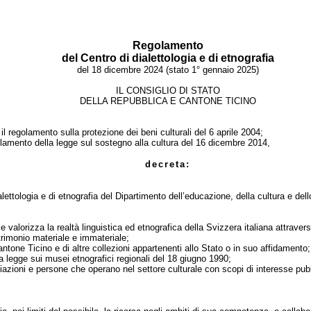
Regolamento
del Centro di dialettologia e di etnografia
del 18 dicembre 2024 (stato 1° gennaio 2025)
IL CONSIGLIO DI STATO
DELLA REPUBBLICA E CANTONE TICINO
il regolamento sulla protezione dei beni culturali del 6 aprile 2004;
olamento della legge sul sostegno alla cultura del 16 dicembre 2014,
decreta:
alettologia e di etnografia del Dipartimento dell’educazione, della cultura e dell
e valorizza la realtà linguistica ed etnografica della Svizzera italiana attraver
patrimonio materiale e immateriale;
antone Ticino e di altre collezioni appartenenti allo Stato o in suo affidamento;
a legge sui musei etnografici regionali
del 18 giugno 1990
;
ciazioni e persone che operano nel settore culturale con scopi di interesse pub