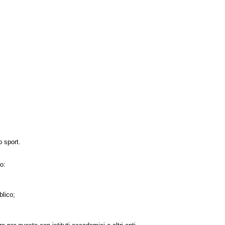
o sport.
so:
blico;