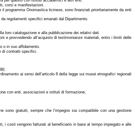
ra per questo con istituti accademici e altri enti.
ti, corsi e manifestazioni.
a e il programma Onomastica ticinese, sono finanziati prioritariamente da enti
ti da regolamenti specifici emanati dal Dipartimento.
lla loro catalogazione e alla pubblicazione dei relativi dati.
i e provvedendo all’acquisto di testimonianze materiali, entro i limiti delle
to o in suo affidamento.
di contratti specifici.
990
;
ordinamento ai sensi dell’articolo 8 della legge sui musei etnografici regionali
 con enti, associazioni e istituti di formazione;
tone sono gratuiti, sempre che l’impegno sia compatibile con una gestione
 i costi vengono fatturati al beneficiario in base al tempo impiegato e alle