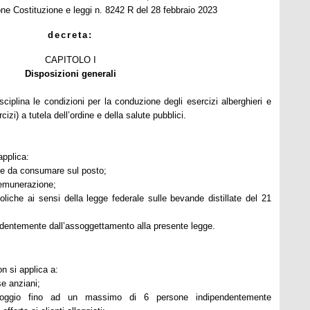
one Costituzione e leggi n. 8242 R del 28 febbraio 2023
decreta:
CAPITOLO I
Disposizioni generali
ciplina le condizioni per la conduzione degli esercizi alberghieri e
cizi) a tutela dell’ordine e della salute pubblici.
applica:
nde da consumare sul posto;
 remunerazione;
oliche ai sensi della legge federale sulle bevande distillate del 21
pendentemente dall’assoggettamento alla presente legge.
n si applica a:
se anziani;
’alloggio fino ad un massimo di 6 persone indipendentemente