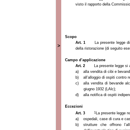
visto il rapporto della Commissi
Scopo
Art. 1
La presente legge dis
>
della ristorazione (di seguito eser
Campo d’applicazione
Art. 2
La presente legge si 
a)
alla vendita di cibi e beva
b)
all’alloggio di ospiti contro
c)
alla vendita di bevande alc
giugno 1932 (LAlc);
d)
alla notifica di ospiti indi
Eccezioni
1
Art. 3
La presente legge no
a)
ospedali, case di cura e ca
b)
strutture che offrono l