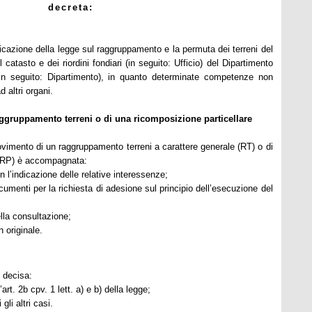
decreta:
icazione della legge sul raggruppamento e la permuta dei terreni del
catasto e dei riordini fondiari (in seguito: Ufficio) del Dipartimento
(in seguito: Dipartimento), in quanto determinate competenze non
 altri organi.
gruppamento terreni o di una ricomposizione particellare
imento di un raggruppamento terreni a carattere generale (RT) o di
 (RP) è accompagnata:
n l’indicazione delle rel
ati
ve interessenze;
ocumenti per la richiesta di adesione sul prin
ci
pio dell’esecuzione del
ella consultazione;
n originale.
 decisa:
l’art. 2b cpv. 1 lett. a) e b) della legge;
 gli altri casi.