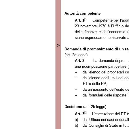
Autorità competente
[1]
Art. 1
Competente per l’appl
23 novembre 1970 è l’Ufficio del 
delle finanze e dell’economia 
siano espressamente riservate ad
>
Domanda di promovimento di un rag
(art. 2a legge)
Art. 2
La domanda di promov
una ricomposizione particellare
–
dall’elenco dei proprietari co
–
dall’elenco degli invii dei d
RT o della RP;
–
da un riassunto dell’esito d
–
dai formulari delle risposte i
Decisione
(art. 2b legge)
[2]
Art. 3
L’esecuzione del RT è
a)
dall’Ufficio nei casi di cui al
b)
dal Consiglio di Stato in tutti