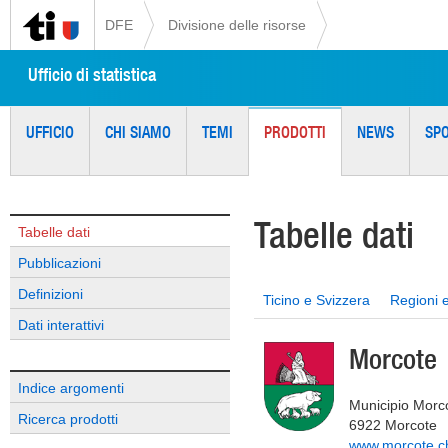
DFE
Divisione delle risorse
Ufficio di statistica
UFFICIO
CHI SIAMO
TEMI
PRODOTTI
NEWS
SP
Tabelle dati
Tabelle dati
Pubblicazioni
Definizioni
Ticino e Svizzera
Regioni 
Dati interattivi
Morcote
Indice argomenti
Municipio Morc
Ricerca prodotti
6922 Morcote
www.morcote.c