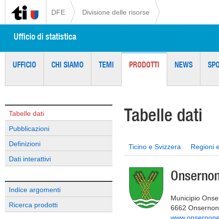
DFE
Divisione delle risorse
Ufficio di statistica
UFFICIO
CHI SIAMO
TEMI
PRODOTTI
NEWS
SP
Tabelle dati
Tabelle dati
Pubblicazioni
Definizioni
Ticino e Svizzera
Regioni 
Dati interattivi
Onserno
Indice argomenti
Municipio Ons
Ricerca prodotti
6662 Onserno
www.onsernone