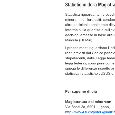
Statistiche della Magistr
Statistica riguardante i procedi
minorenni e i loro esiti: conda
altre decisioni penalmente rilev
Informa sulla quantità e sull'e
decisioni emesse in base alla L
Minorile (DPMin).
I procedimenti riguardano l'ins
reati previsti dal Codice penal
stupefacenti, dalla Legge feder
leggi federali; sono pure contem
spiega le differenze rispetto ai 
statistica (statistiche JUSUS 
Per saperne di più
Magistratura dei minorenni,
Via Bossi 2a, 6901 Lugano,
http://www4.ti.ch/poteri/giudizi