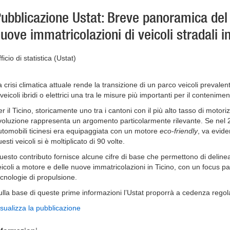
ubblicazione Ustat: Breve panoramica del 
uove immatricolazioni di veicoli stradali in
ficio di statistica (Ustat)
a crisi climatica attuale rende la transizione di un parco veicoli preval
veicoli ibridi o elettrici una tra le misure più importanti per il contenime
er il Ticino, storicamente uno tra i cantoni con il più alto tasso di motor
voluzione rappresenta un argomento particolarmente rilevante. Se nel 
utomobili ticinesi era equipaggiata con un motore
eco-friendly
, va evide
esti veicoli si è moltiplicato di 90 volte.
uesto contributo fornisce alcune cifre di base che permettono di delinear
eicoli a motore e delle nuove immatricolazioni in Ticino, con un focus par
ecnologie di propulsione.
ulla base di queste prime informazioni l’Ustat proporrà a cedenza regol
isualizza la pubblicazione