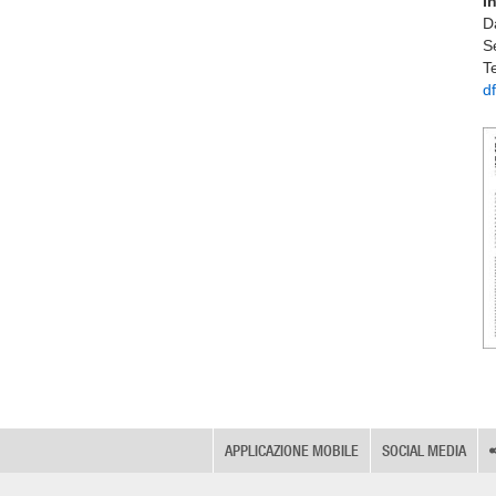
I
D
Se
T
d
APPLICAZIONE MOBILE
SOCIAL MEDIA