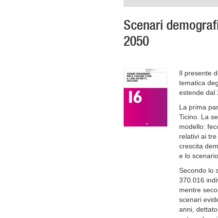
Scenari demografic
2050
Il presente 
tematica degl
estende dal 
La prima par
Ticino. La se
modello: feco
relativi ai tr
crescita dem
e lo scenario
Secondo lo s
370.016 indi
mentre secon
scenari evid
anni, dettat