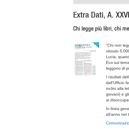
Extra Dati, A. XXV
Chi legge più libri, chi m
“Chi non legg
vissuto 5.00
Lucia, quand
Eco sul tema
leggono di p
I risultati de
dall’Ufficio 
inclini alla l
giovani) e gl
ai disoccupat
In linea gene
all’anno nel 
Comunicazio