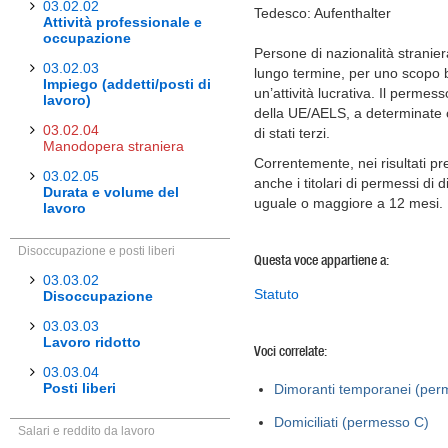
03.02.02
Tedesco: Aufenthalter
Attività professionale e
occupazione
Persone di nazionalità stranie
03.02.03
lungo termine, per uno scopo 
Impiego (addetti/posti di
un’attività lucrativa. Il permesso
lavoro)
della UE/AELS, a determinate co
03.02.04
di stati terzi.
Manodopera straniera
Correntemente, nei risultati p
03.02.05
anche i titolari di permessi di
Durata e volume del
uguale o maggiore a 12 mesi.
lavoro
Disoccupazione e posti liberi
Questa voce appartiene a:
03.03.02
Statuto
Disoccupazione
03.03.03
Lavoro ridotto
Voci correlate:
03.03.04
Posti liberi
Dimoranti temporanei (per
Domiciliati (permesso C)
Salari e reddito da lavoro