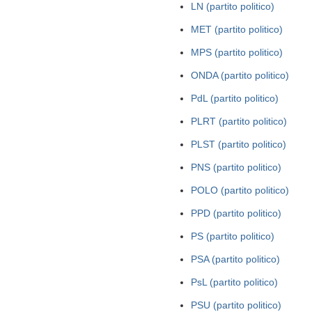
LN (partito politico)
MET (partito politico)
MPS (partito politico)
ONDA (partito politico)
PdL (partito politico)
PLRT (partito politico)
PLST (partito politico)
PNS (partito politico)
POLO (partito politico)
PPD (partito politico)
PS (partito politico)
PSA (partito politico)
PsL (partito politico)
PSU (partito politico)