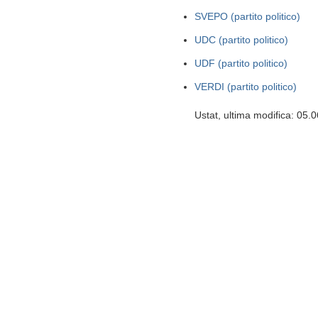
SVEPO (partito politico)
UDC (partito politico)
UDF (partito politico)
VERDI (partito politico)
Ustat, ultima modifica: 05.