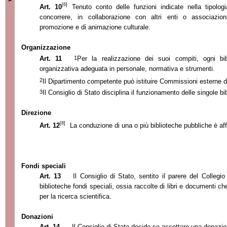
[6]
Art. 10
Tenuto conto delle funzioni indicate nella tipolog
concorrere, in collaborazione con altri enti o associazioni,
promozione e di animazione culturale.
Organizzazione
1
Art. 11
Per la realizzazione dei suoi compiti, ogni bi
organizzativa adeguata in personale, normativa e strumenti.
2
Il Dipartimento competente può istituire Commissioni esterne di
3
Il Consiglio di Stato disciplina il funzionamento delle singole
Direzione
[8]
Art. 12
La conduzione di una o più biblioteche pubbliche è aff
Fondi speciali
Art. 13
Il Consiglio di Stato, sentito il parere del Collegio 
biblioteche fondi speciali, ossia raccolte di libri e documenti che
per la ricerca scientifica.
Donazioni
Art. 14
Il Consiglio di Stato decide se accettare una donazion