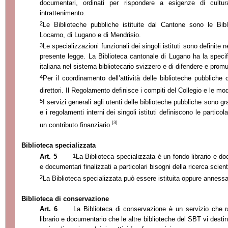
documentari, ordinati per rispondere a esigenze di cultu
intrattenimento.
2
Le Biblioteche pubbliche istituite dal Cantone sono le Bibl
Locarno, di Lugano e di Mendrisio.
3
Le specializzazioni funzionali dei singoli istituti sono definite
presente legge.
La Biblioteca
cantonale di Lugano ha la specifi
italiana nel sistema bibliotecario svizzero e di difendere e promuo
4
Per il coordinamento dell’attività delle biblioteche pubbliche c
direttori. Il Regolamento definisce i compiti del Collegio e le m
5
I servizi generali agli utenti delle biblioteche pubbliche sono gr
e i regolamenti interni dei singoli istituti definiscono le particol
[3]
un contributo finanziario.
Biblioteca specializzata
1
Art. 5
La Biblioteca
specializzata è un fondo librario e doc
e documentari finalizzati a particolari bisogni della ricerca scienti
2
La Biblioteca
specializzata può essere istituita oppure annessa 
Biblioteca di conservazione
Art. 6
La Biblioteca
di conservazione è un servizio che ra
librario e documentario che le altre biblioteche del SBT vi desti