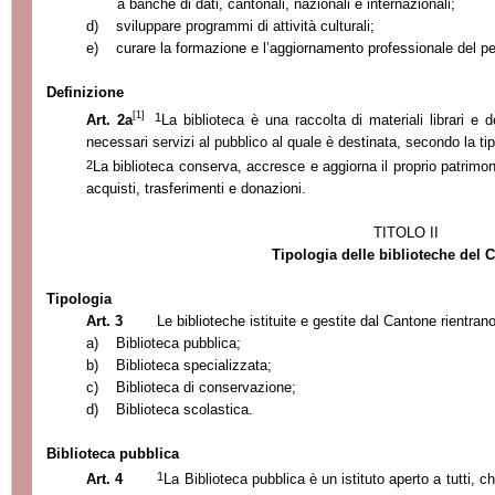
a banche di dati, cantonali, nazionali e internazionali;
d)
sviluppare programmi di attività culturali;
e)
curare la formazione e l’aggiornamento professionale del pe
Definizione
[1]
1
Art. 2a
La biblioteca è una raccolta di materiali librari e 
necessari servizi al pubblico al quale è destinata, secondo la tipo
2
La biblioteca conserva, accresce e aggiorna il proprio patrimon
acquisti, trasferimenti e donazioni.
TITOLO II
Tipologia delle biblioteche del 
Tipologia
Art. 3
Le biblioteche istituite e gestite dal Cantone rientran
a)
Biblioteca pubblica;
b)
Biblioteca specializzata;
c)
Biblioteca di conservazione;
d)
Biblioteca scolastica.
Biblioteca pubblica
1
Art. 4
La Biblioteca
pubblica è un istituto aperto a tutti, c