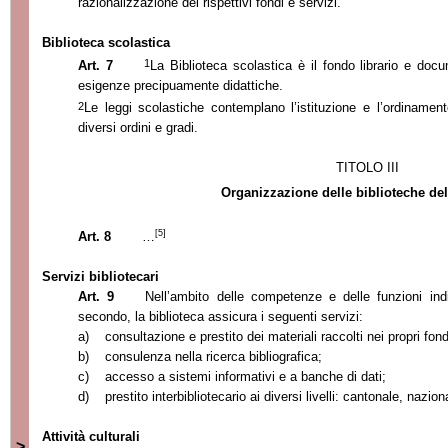
razionalizzazione dei rispettivi fondi e servizi.
Biblioteca scolastica
1
Art. 7
La Biblioteca
scolastica è il fondo librario e do
esigenze precipuamente didattiche.
2
Le leggi scolastiche contemplano l’istituzione e l’ordinament
diversi ordini e gradi.
TITOLO III
Organizzazione delle biblioteche de
[5]
Art. 8
…
Servizi bibliotecari
Art. 9
Nell’ambito delle competenze e delle funzioni indic
secondo, la biblioteca assicura i seguenti servizi:
a)
consultazione e prestito dei materiali raccolti nei propri fond
b)
consulenza nella ricerca bibliografica;
c)
accesso a sistemi informativi e a banche di dati;
d)
prestito interbibliotecario ai diversi livelli: cantonale, nazio
Attività culturali
>