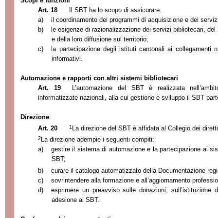
Scopi e funzioni
Art. 18
Il SBT ha lo scopo di assicurare:
a)
il coordinamento dei programmi di acquisizione e dei servizi t
b)
le esigenze di razionalizzazione dei servizi bibliotecari, d
e della loro diffusione sul territorio;
c)
la partecipazione degli istituti cantonali ai collegamenti n
informativi.
Automazione e rapporti con altri sistemi bibliotecari
Art. 19
L’automazione del SBT è realizzata nell’ambit
informatizzate nazionali, alla cui gestione e sviluppo il SBT part
Direzione
1
Art. 20
La direzione del SBT è affidata al Collegio dei direttor
2
La direzione adempie i seguenti compiti:
a)
gestire il sistema di automazione e la partecipazione ai sis
SBT;
b)
curare il catalogo automatizzato della Documentazione regi
c)
sovrintendere alla formazione e all’aggiornamento profession
d)
esprimere un preavviso sulle donazioni, sull’istituzione d
adesione al SBT.