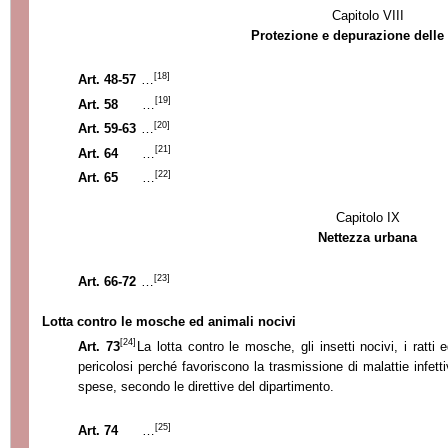
Capitolo VIII
Protezione e depurazione delle
[18]
Art. 48-57
…
[19]
Art. 58
…
[20]
Art. 59-63
…
[21]
Art. 64
…
[22]
Art. 65
…
Capitolo IX
Nettezza urbana
[23]
Art. 66-72
…
Lotta contro le mosche ed animali nocivi
[24]
Art. 73
La lotta contro le mosche, gli insetti nocivi, i ratti
pericolosi perché favoriscono la trasmissione di malattie infet
spese, secondo le direttive del dipartimento.
[25]
Art. 74
…