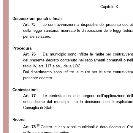
Capitolo X
Disposizioni penali e finali
Art. 75
Le contravvenzioni ai dispositivi del presente decre
della legge sanitaria, riservate le disposizioni delle leggi feder
penale svizzero.
Procedura
Art. 76
Dal municipio sono inflitte le multe per contr
avvenz
del presente decreto contenuto nei regolamenti comunali o nel
titolo IV, art. 117 e ss., della LOC.
Dal dipartimento sono inflitte le multe per le altre contravven
presente decreto.
Contestazioni
Art. 77
Le
contestazioni che sorgono nell’
applicazione del
sono decise dal municipio, se la decisione non è esplicitame
Consiglio di Stato.
Ricorsi
[26]
Art. 78
Contro le risoluzioni municipali è dato ricorso al Co
sulle cause amministrative.