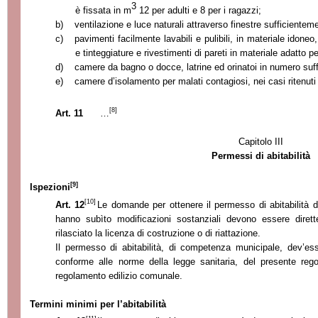
3
è fissata in m
12 per adulti e 8 per i ragazzi;
b)
ventilazione e luce naturali attraverso finestre sufficiente
c)
pavimenti facilmente lavabili e pulibili, in materiale
idoneo, 
e tinteggiature e rivestimenti di pareti in materiale adatto pe
d)
camere da bagno o docce, latrine ed orinatoi in numero suffi
e)
camere d’
isolamento per malati contagiosi, nei casi ritenuti
[8]
Art. 11
…
Capitolo III
Permessi di abitabilità
[9]
Ispezioni
[10]
Art. 12
Le domande per ottenere il permesso di abitabilità d
hanno subìto modificazioni sostanziali devono essere dirett
rilasciato la licenza di costruzione o di riattazione.
Il permesso di abitabilità,
di competenza municipale, dev’
ess
conforme alle norme della legge sanitaria, del presente rego
regolamento edilizio comunale.
Termini minimi per l’
abitabilità