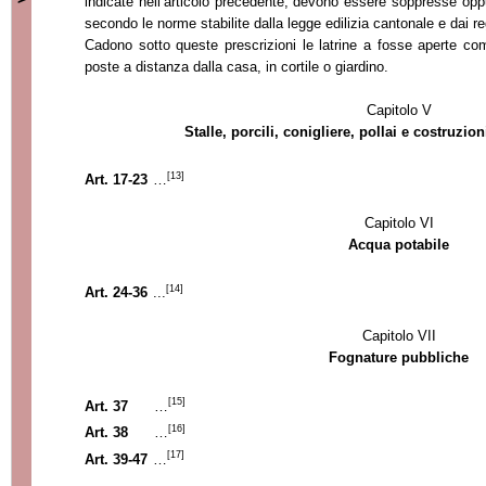
indicate nell’
articolo precedente, devono essere soppresse opp
secondo le norme stabilite dalla legge edilizia cantonale e dai re
Cadono sotto queste prescrizioni le latrine a
fosse aperte com
poste a distanza dalla casa, in cortile o giardino.
Capitolo V
Stalle, porcili, conigliere, pollai e costruzio
[13]
Art. 17-23
…
Capitolo VI
Acqua potabile
[14]
Art.
24-36
...
Capitolo VII
Fognature pubbliche
[15]
Art. 37
…
[16]
Art. 38
…
[17]
Art. 39-47
…