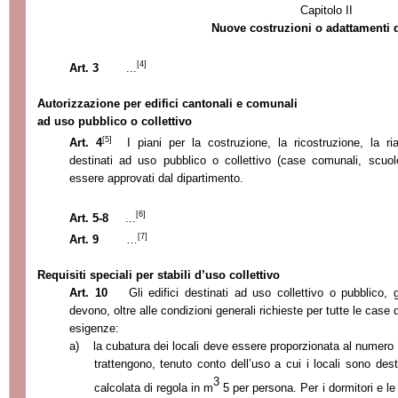
Capitolo II
Nuove costruzioni o adattamenti di
[4]
Art. 3
...
Autorizzazione per edifici cantonali e comunali
ad uso pubblico o collettivo
[5]
Art. 4
I piani per la costruzione, la ricostruzione,
la ria
destinati ad uso pubblico o collettivo (case comunali, scuo
essere approvati dal dipartimento.
[6]
Art. 5-8
...
[7]
Art. 9
…
Re
quisiti speciali per stabili d’
uso collettivo
Art. 10
Gli edifici destinati ad uso c
ollettivo o pubblico, g
devono, oltre alle condizioni generali
richieste per tutte le case d
esigenze:
a)
la cubatura dei locali deve essere proporzionata al numero
trattengono, tenuto conto dell’
uso a cui i locali sono des
3
calcolata di regola in m
5 per persona. Per i dormitori e l