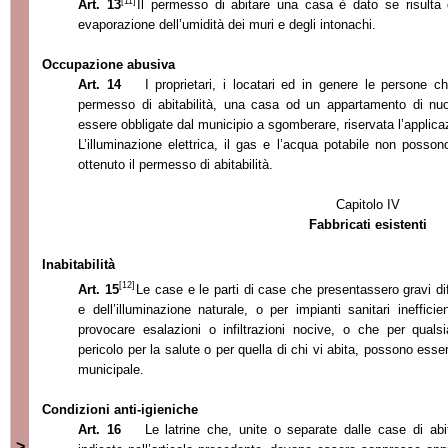
[11]
Art. 13
Il permesso di abitare un
a casa è dato se risulta d
evaporazione dell’
umidità dei muri e degli intonachi.
Occupazione abusiva
Art. 14
I proprietari, i locatari ed in genere le persone 
permesso di abitabilità, una casa od un appartamento di nuo
essere obbligate dal munic
ipio a sgomberare, riservata l’
applica
L’
illum
inazione elettrica, il gas e l’
acqua potabile non possono
ottenuto il permesso di abitabilità.
Capitolo IV
Fabbricati esistenti
Inabitabilità
[12]
Art. 15
Le case e le parti di case che presentassero gravi di
e dell’
illuminazione naturale, o per impianti sanitari inefficien
provocare esalazioni o infiltrazioni nocive, o che per quals
pericolo per la salute o per quella di chi vi abita, possono esser
municipale.
Condizioni anti-igieniche
Art. 16
Le latrine che, unite o separate dalle case di ab
>