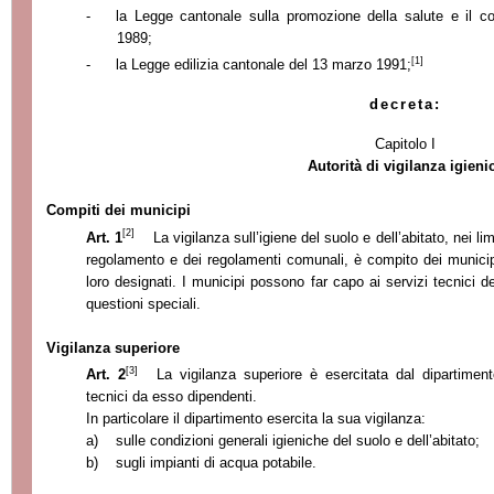
-
la Legge
cantonale sulla promozione della salute e il co
1989;
[1]
-
la Legge
edilizia cantonale del 13 marzo 1991;
decreta:
Capitolo I
Autorità di vigilanza igieni
Compiti dei municipi
[2]
Art. 1
La vigilanza sull’igiene del suolo e dell’abitato, nei li
regolamento e dei regolamenti comunali, è compito dei municip
loro designati. I municipi possono far capo ai servizi tecnici d
questioni speciali
.
Vigilanza superiore
[3]
Art. 2
La vigilanza superiore è esercitata dal dipartimen
tecnici da esso dipendenti.
In particolare il dipartimento esercita la sua vigilanza:
a)
sulle condizioni generali igieniche del suolo e dell’abitato;
b)
sugli impianti di acqua potabile
.