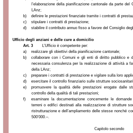
l’elaborazione della pianificazione cantonale da parte del C
LAnz;
b)
definire le prestazioni finanziate tramite i contratti di presta
c)
stipulare i contratti di prestazione;
d)
stabilire il contributo annuo fisso a favore del Consiglio degl
Ufficio degli anziani e delle cure a domicilio
Art. 3
L’Ufficio è competente per:
a)
realizzare gli obiettivi della pianificazione cantonale;
b)
collaborare con i Comuni e gli enti di diritto pubblico e di
necessaria consulenza per la realizzazione di attività a f
della LAnz;
c)
preparare i contratti di prestazione
e vigilare sulla loro appl
d)
esercitare il controllo finanziario sulle strutture sociosanitar
e)
promuovere la qualità delle prestazioni erogate dalle str
controllo della qualità di tali prestazioni;
f)
esaminare la documentazione concernente le domande d
terreni o edifici destinati alla realizzazione di strutture so
ristrutturazione e dell’ampliamento delle stesse nonché conc
500’000.–.
Capitolo secondo