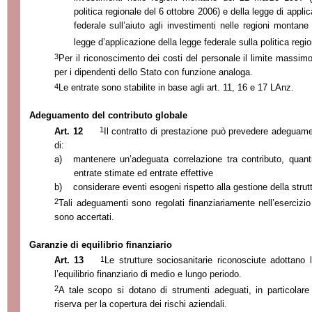
politica regionale del 6 ottobre 2006) e della legge di appl
federale sull’aiuto agli investimenti nelle regioni montan
legge d’applicazione della legge federale sulla politica regi
3
Per il riconoscimento dei costi del personale il limite massim
per i dipendenti dello Stato con funzione analoga.
4
Le entrate sono stabilite in base agli art. 11, 16 e 17 LAnz.
Adeguamento del contributo globale
1
Art. 12
Il contratto di prestazione può prevedere adeguamen
di:
a)
mantenere un’adeguata correlazione tra contributo, quanti
entrate stimate ed entrate effettive
b)
considerare eventi esogeni rispetto alla gestione della strut
2
Tali adeguamenti sono regolati finanziariamente nell’esercizio
sono accertati.
Garanzie di equilibrio finanziario
1
Art. 13
Le strutture sociosanitarie riconosciute adottano
l’equilibrio finanziario di medio e lungo periodo.
2
A tale scopo si dotano di strumenti adeguati, in particolare
riserva per la copertura dei rischi aziendali.