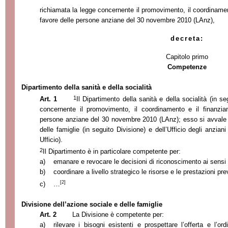
richiamata la legge concernente il promovimento, il coordinament
favore delle persone anziane del 30 novembre 2010 (LAnz),
decreta:
Capitolo primo
Competenze
Dipartimento della sanità e della socialità
1
Art. 1
Il Dipartimento della sanità e della socialità (in s
concernente il promovimento, il coordinamento e il finanziam
persone anziane del 30 novembre 2010 (LAnz); esso si avvale d
delle famiglie (in seguito Divisione) e dell’Ufficio degli anzian
Ufficio).
2
Il Dipartimento è in particolare competente per:
a)
emanare e revocare le decisioni di riconoscimento ai sensi
b)
coordinare a livello strategico le risorse e le prestazioni pr
[2]
c)
…
Divisione dell’azione sociale e delle famiglie
Art. 2
La Divisione
è competente per:
a)
rilevare i bisogni esistenti e prospettare l’offerta e l’o