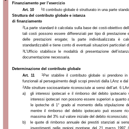
Finanziamento per l’esercizio
1
Art. 10
Il contributo globale è strutturato in una parte stand
Struttura del contributo globale e istanza
di finanziamento
2
La parte standard è calcolata sulla base dei costi-obiettivo delle
tali costi possono essere differenziati per tipo di prestazione e
delle prestazioni erogate; la parte individualizzata è c
standardizzabili e tiene conto di eventuali situazioni particolari d
3
L’Ufficio stabilisce le modalità di presentazione dell’istan
documentazione necessaria.
Determinazione del contributo globale
1
Art. 11
Per stabilire il contributo globale si prendono i
funzionali al perseguimento degli scopi previsti dalla LAnz e da
2
Alle strutture sociosanitarie riconosciute ai sensi dell’art. 6 L
a)
gli interessi ipotecari e il rimborso del debito ipotecario
interessi ipotecari non possono essere superiori a quanto 
le ipoteche di 1° grado al momento della stipulazione del 
mentre il rimborso del debito ipotecario può essere ric
massima del 3% sul valore iniziale del debito riconosciuto;
b)
le quote di rimborso annuale dei prestiti stanziati ai sensi
investimenti nelle regioni montane del 21 marzo 1997 (a