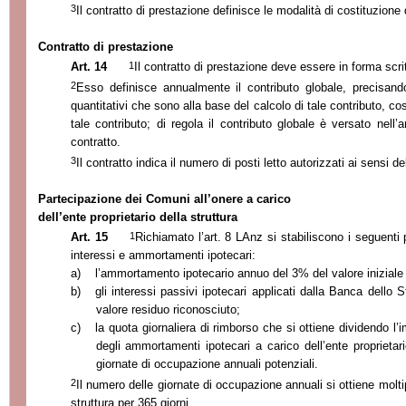
3
Il contratto di prestazione definisce le modalità di costituzione di
Contratto di prestazione
1
Art. 14
Il contratto di prestazione deve essere in forma scri
2
Esso definisce annualmente il contributo globale, precisando 
quantitativi che sono alla base del calcolo di tale contributo, c
tale contributo; di regola il contributo globale è versato nell’a
contratto.
3
Il contratto indica il numero di posti letto autorizzati ai sensi de
Partecipazione dei Comuni all’onere a carico
dell’ente proprietario della struttura
1
Art. 15
Richiamato l’art. 8 LAnz si stabiliscono i seguenti 
interessi e ammortamenti ipotecari:
a)
l’ammortamento ipotecario annuo del 3% del valore iniziale 
b)
gli interessi passivi ipotecari applicati dalla Banca dello 
valore residuo riconosciuto;
c)
la quota giornaliera di rimborso che si ottiene dividendo l’
degli ammortamenti ipotecari a carico dell’ente proprietari
giornate di occupazione annuali potenziali.
2
Il numero delle giornate di occupazione annuali si ottiene moltip
struttura per 365 giorni.