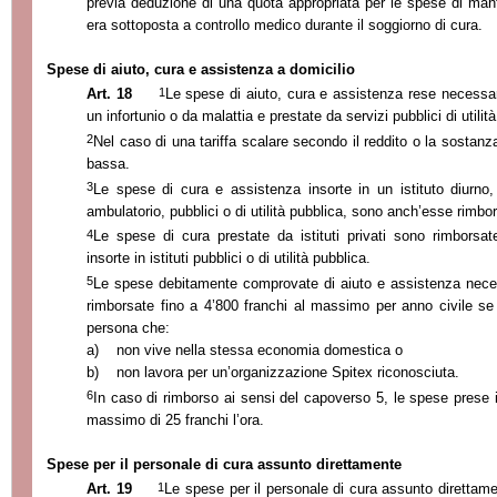
previa deduzione di una quota appropriata per le spese di man
era sottoposta a controllo medico durante il soggiorno di cura.
Spese di aiuto, cura e assistenza a domicilio
1
Art. 18
Le spese di aiuto, cura e assistenza rese necessarie
un infortunio o da malattia e prestate da servizi pubblici di utili
2
Nel caso di una tariffa scalare secondo il reddito o la sostanza,
bassa.
3
Le spese di cura e assistenza insorte in un istituto diurno,
ambulatorio, pubblici o di utilità pubblica, sono anch’esse rimbo
4
Le spese di cura prestate da istituti privati sono rimborsa
insorte in istituti pubblici o di utilità pubblica.
5
Le spese debitamente comprovate di aiuto e assistenza nece
rimborsate fino a 4’800 franchi al massimo per anno civile se 
persona che:
a)
non vive nella stessa economia domestica o
b)
non lavora per un’organizzazione Spitex riconosciuta.
6
In caso di rimborso ai sensi del capoverso 5, le spese prese 
massimo di 25 franchi l’ora.
Spese per il personale di cura assunto direttamente
1
Art. 19
Le spese per il personale di cura assunto direttame