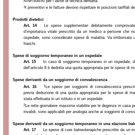
AINF/AM/AI per i lavori di tecnica dentaria.
3
I preventivi e le fatture devono rispettare le posizioni tariffali d
Prodotti dietetici
Art. 14
Le spese supplementari debitamente comprovate
d’importanza vitale prescritto da un medico a persone che no
ospedale, sono considerate spese di malattia. Va rimborsata 
franchi.
Spese di soggiorno temporaneo in un ospedale
Art. 15
In caso di soggiorno temporaneo in un ospedale, da
dell’articolo 8 è dedotta una quota appropriata per le spese di 
Spese derivanti da un soggiorno di convalescenza
1
Art. 16
Le spese per soggiorni di convalescenza prescr
previa deduzione di una quota appropriata per le spese di m
stata effettuata in un istituto o in un ospedale.
2
Le rette giornaliere massime stabilite per le degenze in casa pe
invalidi, sono applicabili per analogia anche ai soggiorni di con
Spese derivanti da un soggiorno temporaneo in una stazione bal
Art. 17
Le spese di cure balneoterapiche prescritte da un m