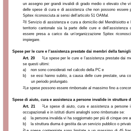
un assegno per grandi invalidi di grado medio o elevato che v
delle spese di cura e di assistenza che non possono essere p
Spitex riconosciuta ai sensi dell’articolo 51 OAMal.
2
Il Servizio di assistenza e cura a domicilio del Mendrisiotto e
territorio cantonale sia la parte delle cure e dell’assistenz
essere presa a carico da un’organizzazione Spitex riconosciu
impiegare.
Spese per le cure e l’assistenza prestate dai membri della famigl
1
Art. 20
Le spese per le cure e l’assistenza prestate dai m
se questi ultimi:
a)
non sono considerati nel calcolo della PC e
b)
se essi hanno subito, a causa delle cure prestate, una co
un periodo prolungato.
2
Le spese possono essere rimborsate al massimo fino a concorr
Spese di aiuto, cura e assistenza a persone invalide in strutture 
1
Art. 21
Le spese di aiuto, cura e assistenza a persone inv
occupazionali e in istituti diurni analoghi sono rimborsate se:
a)
la persona invalida vi ha soggiornato per più di cinque ore a
b)
la struttura diurna è gestita da un servizio pubblico o privato
2
Le spese conteggiate sono limitate a un massimo di 45 fran