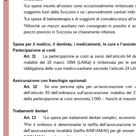
2
Le spese insorte all’estero sono eccezionalmente rimborsate 
soggiorno fuori dalla Svizzera o se i provvedimenti sanitari indica
3
Le spese di balneoterapia e di soggiorni di convalescenza all’
4
Allorché un mezzo ausiliario non consegnato in prestito è acq
prezzo previsto in Svizzera se chiaramente inferiore.
Spese per il medico, il dentista, i medicamenti, le cure e l’assist
Partecipazione ai costi
Art. 11
La partecipazione ai costi ai sensi dell’articolo 64 d
malattie del 18 marzo 1994 (LAMal) è rimborsata per le pres
obbligatoria delle cure medico-sanitarie secondo l’articolo 24 L
Assicurazione con franchigie opzionali
Art. 12
Se una persona opta per un’assicurazione con un
dell’articolo 93 dell’ordinanza sull’assicurazione malattia del
della partecipazione ai costi ammonta 1’000.-- franchi al massim
Trattamenti dentari
1
Art. 13
Le spese per trattamenti dentari semplici, economic
2
Per il rimborso è determinante la tariffa dell’assicurazione inf
dell’assicurazione invalidità (tariffa AINF/AM/AI) per gli onorari 