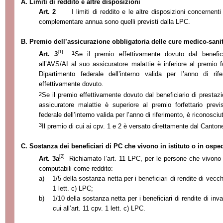
A. Limiti di reddito e altre disposizioni
Art. 2
I limiti di reddito e le altre disposizioni concernen
complementare annua sono quelli previsti dalla LPC.
B. Premio dell’assicurazione obbligatoria delle cure medico-sanit
[1]
1
Art. 3
Se il premio effettivamente dovuto dal benefic
all’AVS/AI al suo assicuratore malattie è inferiore al premio f
Dipartimento federale dell’interno valida per l’anno di rif
effettivamente dovuto.
2
Se il premio effettivamente dovuto dal beneficiario di prestaz
assicuratore malattie è superiore al premio forfettario previ
federale dell’interno valida per l’anno di riferimento, è riconosciut
3
Il premio di cui ai cpv. 1 e 2 è versato direttamente dal Cantone
C. Sostanza dei beneficiari di PC che vivono in istituto o in ospe
[2]
Art. 3a
Richiamato l’art. 11 LPC, per le persone che vivono 
computabili come reddito:
a)
1/5 della sostanza netta per i beneficiari di rendite di vecchi
1 lett. c) LPC;
b)
1/10 della sostanza netta per i beneficiari di rendite di inval
cui all’art. 11 cpv. 1 lett. c) LPC.