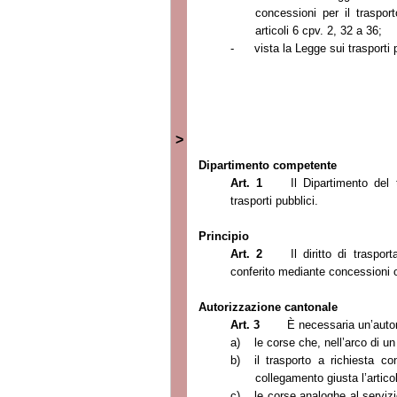
concessioni per il traspo
articoli 6 cpv. 2,
32 a
36;
-
vista
la Legge
sui trasporti
>
Dipartimento competente
Art. 1
Il Dipartimento del 
trasporti pubblici.
Principio
Art. 2
Il diritto di traspo
conferito mediante concessioni o
Autorizzazione cantonale
Art. 3
È necessaria un’auto
a)
le corse che, nell’arco di 
b)
il trasporto a richiesta c
collegamento giusta l’artico
c)
le corse analoghe al serviz