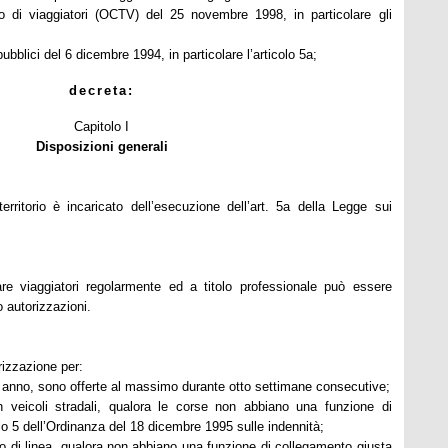
rto di viaggiatori (OCTV) del 25 novembre
1998, in
particolare gli
 pubblici del 6 dicembre
1994, in
particolare l’articolo 5a;
decreta:
Capitolo I
Disposizioni generali
territorio è incaricato dell’esecuzione dell’art. 5a della Legge sui
rtare viaggiatori regolarmente ed a titolo professionale può essere
 autorizzazioni.
rizzazione per:
un anno, sono offerte al massimo durante otto settimane consecutive;
on veicoli stradali, qualora le corse non abbiano una funzione di
lo 5 dell’Ordinanza del 18 dicembre 1995 sulle indennità;
io di linea, qualora non abbiano una funzione di collegamento giusta