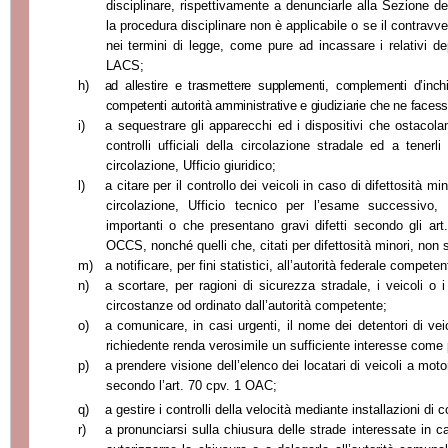
disciplinare, rispettivamente a denunciarle alla Sezione del
la procedura disciplinare non è applicabile o se il contravv
nei termini di legge, come pure ad incassare i relativi depo
LACS;
h)
ad allestire e trasmettere supplementi, complementi d’inchi
competenti autorità amministrative e giudiziarie che ne facess
i)
a sequestrare gli apparecchi ed i dispositivi che ostacola
controlli ufficiali della circolazione stradale ed a tener
circolazione, Ufficio giuridico;
l)
a citare per il controllo dei veicoli in caso di difettosità mi
circolazione, Ufficio tecnico per l’esame successivo,
importanti o che presentano gravi difetti secondo gli a
OCCS, nonché quelli che, citati per difettosità minori, non s
m)
a notificare, per fini statistici, all’autorità federale competen
n)
a scortare, per ragioni di sicurezza stradale, i veicoli o i
circostanze od ordinato dall’autorità competente;
o)
a comunicare, in casi urgenti, il nome dei detentori di veic
richiedente renda verosimile un sufficiente interesse come 
p)
a prendere visione dell’elenco dei locatari di veicoli a moto
secondo l’art. 70 cpv. 1 OAC;
q)
a gestire i controlli della velocità mediante installazioni di 
r)
a pronunciarsi sulla chiusura delle strade interessate in c