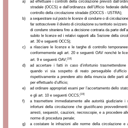
a)
ad effettuare i controlli della circolazione previsti dall’ord
stradale (OCCS) e dall’ordinanza dell’Ufficio federale del
controllo della circolazione stradale (OOCCS - USTRA);
b)
a sequestrare sul posto le licenze di condurre o di circolazion
far sottoscrivere il divieto di circolazione su territorio svizze
di condurre straniera fino a decisione contraria da parte dell’
subito le licenze ed i relativi rapporti alla Sezione della circo
art. 30 e seguenti OCCS);
c)
a rilasciare le licenze e le targhe di controllo temporanee
conformemente agli art. 20 e seguenti OAV nonché le licenz
[18]
art. 9 e seguenti OAV;
d)
ad accertare i fatti in caso d’infortunio trasmettendone 
quando vi sia sospetto di reato perseguibile d’uffici
rispettivamente a prendere atto della rinuncia delle parti 
per effettuarlo d’ufficio;
e)
ad ordinare appropriati esami per l’accertamento dello stato
[19]
e gli art. 10 e seguenti OCCS;
f)
a trasmettere immediatamente alle autorità giudiziarie i r
infortuni della circolazione che giustificano provvedimen
arresti, sequestri, cauzioni, necroscopie, e a procedere alle 
norme di procedura penale;
g)
a costatare le infrazioni alle norme della circolazione e