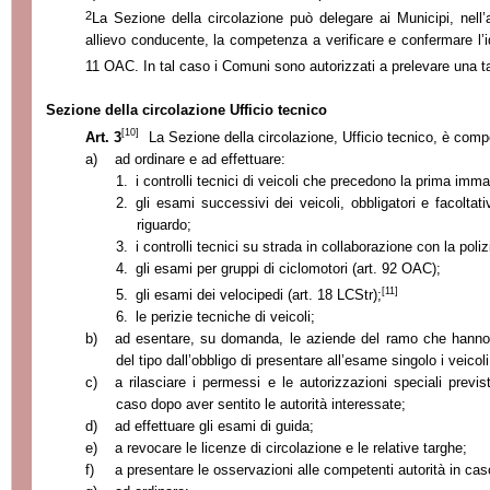
2
La Sezione della circolazione può delegare ai Municipi, nell’a
allievo conducente, la competenza a verificare e confermare l’id
11 OAC. In tal caso i Comuni sono autorizzati a prelevare una tas
Sezione della circolazione Ufficio tecnico
[10]
Art. 3
La Sezione
della circolazione, Ufficio tecnico, è compe
a)
ad ordinare e ad effettuare:
1.
i controlli tecnici di veicoli che precedono la prima imma
2.
gli esami successivi dei veicoli, obbligatori e facolta
riguardo;
3.
i controlli tecnici su strada in collaborazione con la poliz
4.
gli esami per gruppi di ciclomotori (art. 92 OAC);
[11]
5.
gli esami dei velocipedi (art. 18 LCStr);
6.
le perizie tecniche di veicoli;
b)
ad esentare, su domanda, le aziende del ramo che hanno di
del tipo dall’obbligo di presentare all’esame singolo i veicol
c)
a rilasciare i permessi e le autorizzazioni speciali previst
caso dopo aver sentito le autorità interessate;
d)
ad effettuare gli esami di guida;
e)
a revocare le licenze di circolazione e le relative targhe;
f)
a presentare le osservazioni alle competenti autorità in caso