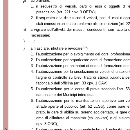
g)
ad ordinare:
1.
il sequestro di veicoli, parti di essi o oggetti di
prescrizioni (art. 221 cpv. 3 OETV);
2.
il sequestro e la distruzione di veicoli, parti di essi o 
stati rimessi in uno stato conforme alle prescrizioni (art. 
h)
a vigilare sull’attività dei maestri conducenti, con facoltà
necessarie;
i)
…;
[12]
l)
a rilasciare, rifiutare e revocare:
1.
l’autorizzazione per lo svolgimento dei corsi professiona
2.
l’autorizzazione per organizzare corsi di formazione co
3.
l’autorizzazione per animatori di corsi di formazione c
4.
l’autorizzazione per la circolazione di veicoli di un’azie
targhe di controllo su brevi tratti di strada pubblica pe
fabbrica o dell’officina (art. 33 cpv. 1 OAV);
5.
l’autorizzazione per le corse di prova secondo l’art. 53 
cantonale e dei Municipi interessati;
6.
l’autorizzazione per le manifestazioni sportive con v
strade aperte al pubblico (art. 52 LCStr), come pure le
prato, le gare di abilità su terreno accidentato, le gare 
cmc di cilindrata al massimo (es. go-kart) e gli slalom
cpv. 3 ONC);
>
7.
l’autorizzazione per le gare podistiche o di velocità con