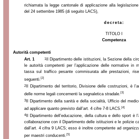
richiamata la legge cantonale di applicazione alla legislazione
del 24 settembre 1985 (di seguito LACS),
decreta:
TITOLO I
Competenza
Autorità competenti
1
Art. 1
Il Dipartimento delle istituzioni,
la Sezione
della cir
le autorità competenti per l’applicazione delle normative in m
tassa sul traffico pesante commisurata alle prestazioni, ris
[2]
seguenti.
2
Il Dipartimento del territorio, Divisione delle costruzioni, è l
[3]
delle norme legali concernenti la segnaletica stradale.
3
Il Dipartimento della sanità e della socialità, Ufficio del medi
[4]
ad applicare quanto previsto dall’art. 4 cifre 7-8 LACS.
4
Il Dipartimento dell’educazione, della cultura e dello sport è l
collaborazione con il Dipartimento delle istituzioni e le polizie
dall’art. 4 cifra 9 LACS; esso è inoltre competente ad organizz
[5]
per maestri conducenti.