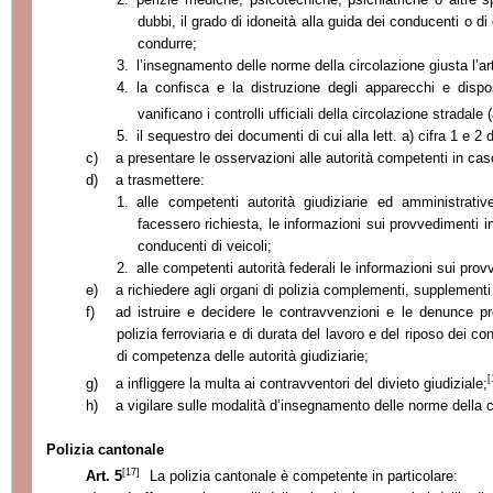
dubbi, il grado di idoneità alla guida dei conducenti o di 
condurre;
3.
l’insegnamento delle norme della circolazione giusta l’a
4.
la confisca e la distruzione degli apparecchi e dispo
vanificano i controlli ufficiali della circolazione stradale 
5.
il sequestro dei documenti di cui alla lett. a) cifra 1 e 2 
c)
a presentare le osservazioni alle autorità competenti in caso
d)
a trasmettere:
1.
alle competenti autorità giudiziarie ed amministrati
facessero richiesta, le informazioni sui provvedimenti in
conducenti di veicoli;
2.
alle competenti autorità federali le informazioni sui prov
e)
a richiedere agli organi di polizia complementi, supplementi 
f)
ad istruire e decidere le contravvenzioni e le denunce pre
polizia ferroviaria e di durata del lavoro e del riposo dei co
di competenza delle autorità giudiziarie;
[
g)
a infliggere la multa ai contravventori del divieto giudiziale;
h)
a vigilare sulle modalità d’insegnamento delle norme della c
Polizia cantonale
[17]
Art. 5
La polizia cantonale è competente in particolare: