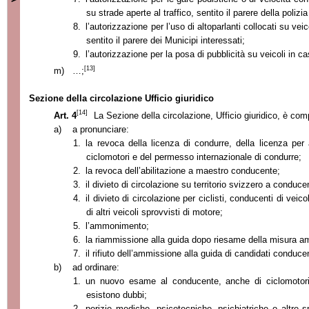
su strade aperte al traffico, sentito il parere della polizi
8.
l’autorizzazione per l’uso di altoparlanti collocati su veic
sentito il parere dei Municipi interessati;
9.
l’autorizzazione per la posa di pubblicità su veicoli in 
[13]
m)
…;
Sezione della circolazione Ufficio giuridico
[14]
Art. 4
La Sezione
della circolazione, Ufficio giuridico, è com
a)
a pronunciare:
1.
la revoca della licenza di condurre, della licenza per 
ciclomotori e del permesso internazionale di condurre;
2.
la revoca dell’abilitazione a maestro conducente;
3.
il divieto di circolazione su territorio svizzero a conducen
4.
il divieto di circolazione per ciclisti, conducenti di vei
di altri veicoli sprovvisti di motore;
5.
l’ammonimento;
6.
la riammissione alla guida dopo riesame della misura am
7.
il rifiuto dell’ammissione alla guida di candidati conducen
b)
ad ordinare:
1.
un nuovo esame al conducente, anche di ciclomotori e
esistono dubbi;
2.
perizie mediche, psicotecniche, psichiatriche o altre spe