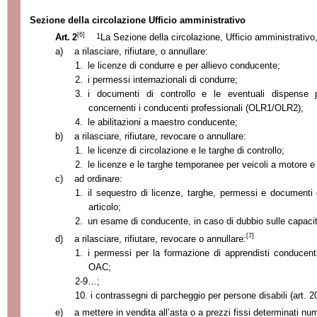
Sezione della circolazione Ufficio amministrativo
[6]
1
Art. 2
La Sezione della circolazione, Ufficio amministrativo
a)
a rilasciare, rifiutare, o annullare:
1.
le licenze di condurre e per allievo conducente;
2.
i permessi internazionali di condurre;
3.
i documenti di controllo e le eventuali dispense pr
concernenti i conducenti professionali (OLR1/OLR2);
4.
le abilitazioni a maestro conducente;
b)
a rilasciare, rifiutare, revocare o annullare:
1.
le licenze di circolazione e le targhe di controllo;
2.
le licenze e le targhe temporanee per veicoli a motore e 
c)
ad ordinare:
1.
il sequestro di licenze, targhe, permessi e documenti d
articolo;
2.
un esame di conducente, in caso di dubbio sulle capacit
[7]
d)
a rilasciare, rifiutare, revocare o annullare:
1.
i permessi per la formazione di apprendisti conducenti 
OAC;
2
-9…;
10.
i contrassegni di parcheggio per persone disabili (art. 
e)
a mettere in vendita all’asta o a prezzi fissi determinati num