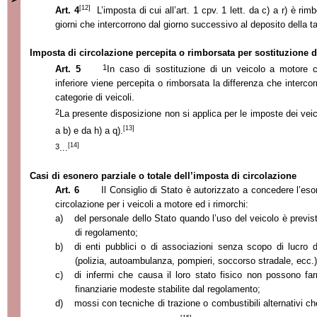
[12]
Art. 4
L’imposta di cui all’art. 1 cpv. 1 lett. da c) a r) è ri
giorni che intercorrono dal giorno successivo al deposito della tar
Imposta di circolazione percepita o rimborsata per sostituzione d
1
Art. 5
In caso di sostituzione di un veicolo a motore c
inferiore viene percepita o rimborsata la differenza che intercor
categorie di veicoli.
2
La presente disposizione non si applica per le imposte dei veicoli
[13]
a b) e da h) a q).
[14]
3
...
Casi di esonero parziale o totale dell’imposta di circolazione
Art. 6
Il Consiglio di Stato è autorizzato a concedere l’eso
circolazione per i veicoli a motore ed i rimorchi:
a)
del personale dello Stato quando l’uso del veicolo è previst
di regolamento;
b)
di enti pubblici o di associazioni senza scopo di lucro de
(polizia, autoambulanza, pompieri, soccorso stradale, ecc.)
c)
di infermi che causa il loro stato fisico non possono f
finanziarie modeste stabilite dal regolamento;
d)
mossi con tecniche di trazione o combustibili alternativi c