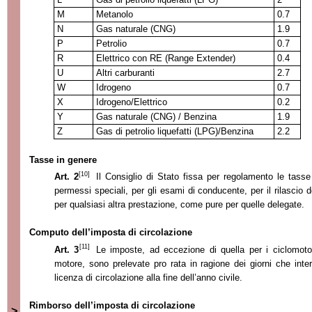
M
Metanolo
0.7
N
Gas naturale (CNG)
1.9
P
Petrolio
0.7
R
Elettrico con RE (Range Extender)
0.4
U
Altri carburanti
2.7
W
Idrogeno
0.7
X
Idrogeno/Elettrico
0.2
Y
Gas naturale (CNG) / Benzina
1.9
Z
Gas di petrolio liquefatti (LPG)/Benzina
2.2
Tasse in genere
[10]
Art. 2
Il Consiglio di Stato fissa per regolamento le tasse
permessi speciali, per gli esami di conducente, per il rilascio del
per qualsiasi altra prestazione, come pure per quelle delegate.
Computo dell’imposta di circolazione
[11]
Art. 3
Le imposte, ad eccezione di quella per i ciclomotor
motore, sono prelevate pro rata in ragione dei giorni che inter
licenza di circolazione alla fine dell’anno civile.
Rimborso dell’imposta di circolazione
>