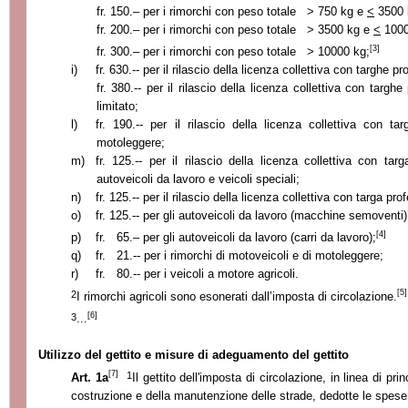
fr. 150.– per i rimorchi con peso totale
>
750 kg
e
<
3500 
fr. 200.– per i rimorchi con peso totale
>
3500 kg
e
<
100
[3]
fr. 300.– per i rimorchi con peso totale
>
10000 kg
;
i)
fr. 630.-- per il rilascio della licenza collettiva con targhe p
fr. 380.-- per il rilascio della licenza collettiva con targh
limitato;
l)
fr. 190.-- per il rilascio della licenza collettiva con t
motoleggere;
m)
fr. 125.-- per il rilascio della licenza collettiva con targ
autoveicoli da lavoro e veicoli speciali;
n)
fr. 125.-- per il rilascio della licenza collettiva con targa pro
o)
fr. 125.-- per gli autoveicoli da lavoro (macchine semoventi) 
[4]
p)
fr. 65.– per gli autoveicoli da lavoro (carri da lavoro);
q)
fr. 21.-- per i rimorchi di motoveicoli e di motoleggere;
r)
fr. 80.-- per i veicoli a motore agricoli.
[5]
2
I rimorchi agricoli sono esonerati dall’imposta di circolazione.
[6]
3
...
Utilizzo del gettito e misure di adeguamento del gettito
[7]
1
Art. 1a
Il gettito dell'imposta di circolazione, in linea di pr
costruzione e della manutenzione delle strade, dedotte le spes