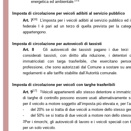
[15]
energetica ed ambientale.
Imposta di circolazione per veicoli adibiti al servizio pubblico
[16]
Art. 7
L’imposta per i veicoli adibiti al servizio pubblico e
federale I è pari ad un terzo di quella prevista per la categ
appartengono.
Imposta di circolazione per autoveicoli di tassisti
Art. 8
Gli autoveicoli dei tassisti pagano i due terzi 
considerati tassisti, con diritto alla riduzione, i detento
immatricolati con targa trasferibile, che esercitano per
professione, che sono autorizzati dal Comune a sostare su are
regolamenti e alle tariffe stabilite dall’Autorità comunale.
Imposta di circolazione per veicoli con targhe trasferibili
[17]
1
Art. 9
Veicoli appartenenti allo stesso detentore e immatri
di targhe di controllo possono essere usati alternativamente s
per il veicolo a motore soggetto all’imposta più elevata e, per l’
-
del 20% se si tratta di due veicoli a motore dello stesso ge
-
del 50% se si tratta di due veicoli a motore non dello stess
2
Per i rimorchi, gli autoveicoli di lavoro e i veicoli speciali con 
per un solo veicolo.