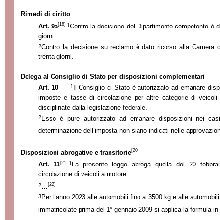
Rimedi di diritto
[18]
1
Art. 9a
Contro la decisione del Dipartimento competente è da
giorni.
2
Contro la decisione su reclamo è dato ricorso alla Camera di d
trenta giorni.
Delega al Consiglio di Stato per disposizioni complementari
1
Art. 10
Il Consiglio di Stato è autorizzato ad emanare disp
imposte e tasse di circolazione per altre categorie di veicol
disciplinate dalla legislazione federale.
2
Esso è pure autorizzato ad emanare disposizioni nei casi
determinazione dell’imposta non siano indicati nelle approvazioni
[20]
Disposizioni abrogative e transitorie
[21]
1
Art. 11
La presente legge abroga quella del 20 febbra
circolazione di veicoli a motore.
[22]
2
…
3
Per l’anno 2023 alle automobili fino a 3500 kg e alle automobili pe
immatricolate prima del 1° gennaio 2009 si applica la formula in