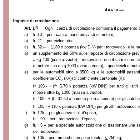
decreta:
Imposte di circolazione
[1]
1
Art. 1
Ogni licenza di circolazione comporta il pagamento 
a)
fr. 10.-- per i carri a mano provvisti di motore;
b)
fr. 21.-- per ciclomotori;
c)
fr. 52.-- + (1,80 x potenza (kw DIN) per i motoveicoli e le m
d)
un supplemento del 50% sulle imposte di circolazione previs
a kg 400 (peso a vuoto), i motoveicoli con il carrozzino later
a motore fino a kg 1000 (peso a vuoto), i quadricicli a motor
e)
per le automobili sino a 3500 kg e le automobili pesan
coefficiente CO
(Kv)) x coefficiente cantonale (K);
2
fr. 105.- + (fr. 5.70 x potenza (kW DIN)) per tutti gli altri 
motore oltre kg 1000 (massa a vuoto);
fr. 105.- + (fr. 31.50 x numero posti a sedere) per gli autobu
fr. 105.- + (10 x potenza (kW DIN)) per gli altri autoveicoli p
f)
fr. 125.-- per gli autoveicoli d’epoca;
fr. 90.-- per i motoveicoli d’epoca;
g)
fr. 5.-- per la speciale autorizzazione di trasportare una 
dei motoveicoli;
h)
fr. 105.– per i rimorchi con peso totale
<
750 kg
;