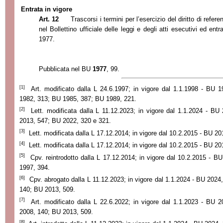
Entrata in vigore
Art. 12
Trascorsi i termini per l’esercizio del diritto di refe
nel Bollettino ufficiale delle leggi e degli atti esecutivi ed ent
1977.
Pubblicata nel BU
1977
, 99.
[1]
Art. modificato dalla L 24.6.1997; in vigore dal 1.1.1998 - BU 1
1982, 313; BU 1985, 387; BU 1989, 221.
[2]
Lett. modificata dalla L 11.12.2023; in vigore dal 1.1.2024 - BU
2013, 547; BU 2022, 320 e 321.
[3]
Lett. modificata dalla L 17.12.2014; in vigore dal 10.2.2015 - BU 20
[4]
Lett. modificata dalla L 17.12.2014; in vigore dal 10.2.2015 - BU 20
[5]
Cpv. reintrodotto dalla L 17.12.2014; in vigore dal 10.2.2015 - B
1997, 394.
[6]
Cpv. abrogato dalla L 11.12.2023; in vigore dal 1.1.2024 - BU 2024
140; BU 2013, 509.
[7]
Art. modificato dalla L
22.6.2022; in vigore dal 1.1.2023 - BU 2
2008, 140; BU 2013, 509.
[8]