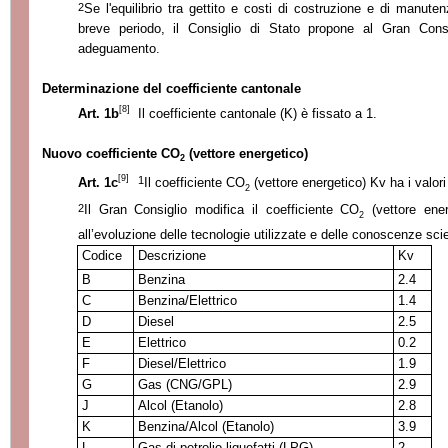
2
Se l'equilibrio tra gettito e costi di costruzione e di manute
breve periodo, il Consiglio di Stato propone al Gran Consig
adeguamento.
Determinazione del coefficiente cantonale
[8]
Art. 1b
Il coefficiente cantonale (K) è fissato a 1.
Nuovo coefficiente CO
(vettore energetico)
2
[9]
1
Art. 1c
Il coefficiente CO
(vettore energetico) Kv ha i valori 
2
2
Il Gran Consiglio modifica il coefficiente CO
(vettore ener
2
all’evoluzione delle tecnologie utilizzate e delle conoscenze scie
Codice
Descrizione
Kv
B
Benzina
2.4
C
Benzina/Elettrico
1.4
D
Diesel
2.5
E
Elettrico
0.2
F
Diesel/Elettrico
1.9
G
Gas (CNG/GPL)
2.9
J
Alcol (Etanolo)
2.8
K
Benzina/Alcol (Etanolo)
3.9
L
Gas di petrolio liquefatti (LPG)
2