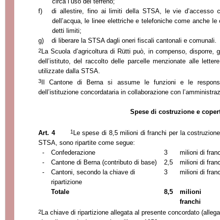
circa l’uso del terreno;
f)
di allestire, fino ai limiti della STSA, le vie d’accesso c
dell’acqua, le linee elettriche e telefoniche come anche le 
detti limiti;
g)
di liberare
la STSA
dagli oneri fiscali cantonali e comunali.
2
La Scuola
d’agricoltura di Rütti può, in compenso, disporre, g
dell’istituto, del raccolto delle parcelle menzionate alle lette
utilizzate dalla STSA.
3
Il Cantone di Berna si assume le funzioni e le responsa
dell’istituzione concordataria in collaborazione con l’amministra
Spese di costruzione e coper
1
Art. 4
Le spese di 8,5 milioni di franchi per la costruzione
STSA, sono ripartite come segue:
-
Confederazione
3
milioni di fran
-
Cantone di Berna (contributo di base)
2,5
milioni di fran
-
Cantoni, secondo la chiave di
3
milioni di fran
ripartizione
Totale
8,5
milioni 
franchi
2
La chiave di ripartizione allegata al presente concordato (allegat