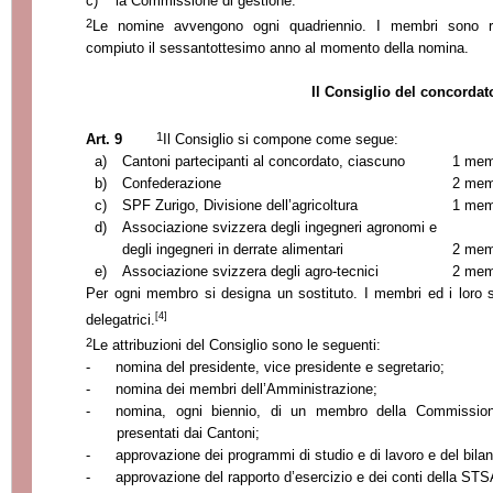
c)
la Commissione
di gestione.
2
Le nomine avvengono ogni quadriennio. I membri sono ri
compiuto il sessantottesimo anno al momento della nomina.
Il Consiglio del concordat
1
Art. 9
Il Consiglio si compone come segue:
a)
Cantoni partecipanti al concordato, ciascuno
1 mem
b)
Confederazione
2 mem
c)
SPF Zurigo, Divisione dell’agricoltura
1 mem
d)
Associazione svizzera degli ingegneri agronomi e
degli ingegneri in derrate alimentari
2 mem
e)
Associazione svizzera degli agro-tecnici
2 mem
Per ogni membro si designa un sostituto. I membri ed i loro s
[4]
delegatrici.
2
Le attribuzioni del Consiglio sono le seguenti:
-
nomina del presidente, vice presidente e segretario;
-
nomina dei membri dell’Amministrazione;
-
nomina, ogni biennio, di un membro della Commission
presentati dai Cantoni;
-
approvazione dei programmi di studio e di lavoro e del bila
-
approvazione del rapporto d’esercizio e dei conti della STS