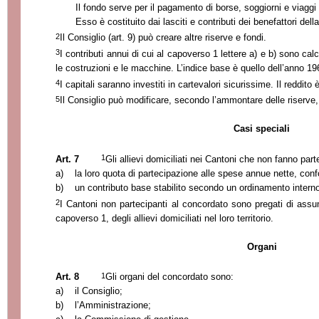
Il fondo serve per il pagamento di borse, soggiorni e viaggi d
Esso è costituito dai lasciti e contributi dei benefattori del
2
Il Consiglio (art. 9) può creare altre riserve e fondi.
3
I contributi annui di cui al capoverso 1 lettere a) e b) sono ca
le costruzioni e le macchine. L’indice base è quello dell’anno 19
4
I capitali saranno investiti in cartevalori sicurissime. Il reddito 
5
Il Consiglio può modificare, secondo l’ammontare delle riserve, 
Casi speciali
1
Art. 7
Gli allievi domiciliati nei Cantoni che non fanno pa
a)
la loro quota di partecipazione alle spese annue nette, conf
b)
un contributo base stabilito secondo un ordinamento interno
2
I Cantoni non partecipanti al concordato sono pregati di assum
capoverso 1, degli allievi domiciliati nel loro territorio.
Organi
1
Art. 8
Gli organi del concordato sono:
a)
il Consiglio;
b)
l’Amministrazione;