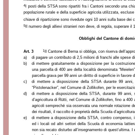
4
I posti della STSA sono ripartiti fra i Cantoni secondo una chia
popolazione rurale e della superficie agricola utilizzata, escluse 
chiave di ripartizione sono rivedute ogni 10 anni sulla base dei 
5
Il numero degli allievi stranieri non deve, di regola, superare il 
Obblighi del Cantone di domic
1
Art. 3
Il Cantone di Berna si obbliga, con riserva dell’app
a)
di pagare un contributo di 2,5 milioni di franchi alle spese d
b)
di mettere gratuitamente a disposizione per la costruzion
una parcella di 400 are della località denominata “Meielen
parcella grava per 99 anni un diritto di superficie in favore
c)
di mettere a disposizione della STSA durante 99 anni, u
“Pistolenacker”, nel Comune di Zollikofen, per le esercitaz
d)
di mettere a disposizione della STSA, durante 99 anni, su
d’agricoltura di Rütti, nel Comune di Zollikofen, fino a 400 
agricoli sempreché sia osservata una normale rotazione del
dei risultati, il raccolto è proprietà della Scuola d’agricoltura
e)
di mettere a disposizione della STSA, contro compenso, il
ed i locali od altri settori della Scuola di economia lattie
non sia recato disturbo all’insegnamento di quest’ultima. I 