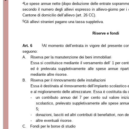
4
Le spese annue nette (dopo deduzione delle entrate soprammenz
secondo il numero degli allievi espresso in allievo-giorno per i c
Cantone di domicilio dell’allievo (art. 26 CC).
5
Gli allievi stranieri pagano una tassa suppletiva.
Riserve e fondi
1
Art. 6
Al momento dell’entrata in vigore del presente co
seguono:
A.
Riserva per la manutenzione dei beni immobiliari
Essa si costituisce mediante il versamento dell’ 1 per cento
ed è prelevata suppletivamente alle spese annue riparti
mediante altre risorse.
B.
Riserva per il rinnovamento delle installazioni
Essa è destinata al rinnovamento dell’impianto scolastico
e al miglioramento delle attrezzature. Essa è costituita da
-
un contributo annuo del 7 per cento sul valore inizi
scolastico, prelevato suppletivamente alle spese annue 
5;
-
donazioni, lasciti ed altri contributi di benefattori, non 
-
altre eventuali risorse.
C.
Fondi per le borse di studio