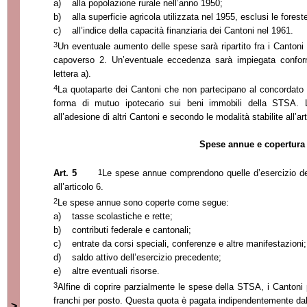
a)
alla popolazione rurale nell’anno 1950;
b)
alla superficie agricola utilizzata nel 1955, esclusi le forest
c)
all’indice della capacità finanziaria dei Cantoni nel 1961.
3
Un eventuale aumento delle spese sarà ripartito fra i Cantoni
capoverso 2. Un’eventuale eccedenza sarà impiegata conform
lettera a).
4
La quotaparte dei Cantoni che non partecipano al concordato 
forma di mutuo ipotecario sui beni immobili della STSA. 
all’adesione di altri Cantoni e secondo le modalità stabilite all’a
Spese annue e copertura
1
Art. 5
Le spese annue comprendono quelle d’esercizio del
all’articolo 6.
2
Le spese annue sono coperte come segue:
a)
tasse scolastiche e rette;
b)
contributi federale e cantonali;
c)
entrate da corsi speciali, conferenze e altre manifestazioni;
d)
saldo attivo dell’esercizio precedente;
e)
altre eventuali risorse.
3
Alfine di coprire parzialmente le spese della STSA, i Canton
franchi per posto. Questa quota è pagata indipendentemente dalla
>