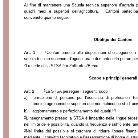
Al fine di mantenere una Scuola tecnica superiore d’agraria 
quadri medi e superiori dell’agricoltura, i Cantoni parteci
convenuto quanto segue:
Obbligo dei Cantoni
1
Art. 1
Conformemente alle disposizioni che seguono, i
scuola tecnica superiore d’agricoltura e di mantenerla per un pe
2
La sede della STSA è a Zollikofen/Berna.
Scopo e principi generali
1
Art. 2
La STSA
persegue i seguenti scopi:
a)
formazione di persone per l’esercizio di professioni te
tecnico-agronomiche superiori che non richiedono studi univ
[2]
b)
aggiornamento e perfezionamento dei quadri.
2
L’insegnamento presso
la STSA
è impartito nelle lingue tedes
nel limite delle possibilità, quando la frequenza è sufficiente, an
3
Nel limite del possibile si cercherà di ridurre l’onere finanz
mediante il convitto facoltativo e l’assegnazione di borse di stud