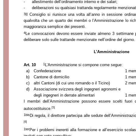
-
allestimento dell’ordinamento interno e dei salari;
-
deliberazioni su qualsiasi trattanda regolarmente menzionata
3
Il Consiglio si riunisce una volta all’anno in sessione ordina
qualvolta che un quarto dei membri o l’Amministrazione lo ric
maggioranza semplice dei presenti.
4
Le convocazioni devono essere inviate almeno 3 settimane pr
deliberare solo sulle trattande menzionate nell’ordine del giorno.
L’Amministrazione
1
Art. 10
L’Amministrazione si compone come segue:
a)
Confederazione
1 mem
b)
Cantone di domicilio
1 mem
c)
altri Cantoni (di cui uno romando o il Ticino)
2 mem
d)
Associazione svizzera degli ingegneri agronomi e
degli ingegneri in derrate alimentari
1 mem
I membri dell’Amministrazione possono essere scelti fuori d
[5]
autocostituisce.
1bis
Di regola, il direttore partecipa alle sedute dell’Amministrazio
[6]
1ter
Per i problemi inerenti alla formazione e all’esercizio sco
invitati con voto consultivo: