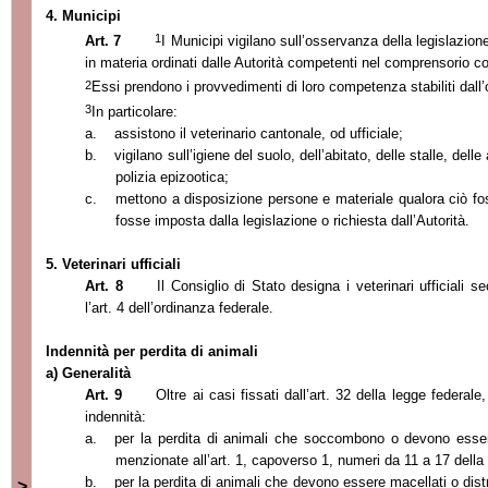
4. Municipi
1
Art. 7
I Municipi vigilano sull’osservanza della legislazio
in materia ordinati dalle Autorità competenti nel comprensorio 
2
Essi prendono i provvedimenti di loro competenza stabiliti dall’
3
In particolare:
a.
assistono il veterinario cantonale, od ufficiale;
b.
vigilano sull’igiene del suolo, dell’abitato, delle stalle, del
polizia epizootica;
c.
mettono a disposizione persone e materiale qualora ciò fo
fosse imposta dalla legislazione o richiesta dall’Autorità.
5. Veterinari ufficiali
Art. 8
Il Consiglio di Stato designa i veterinari ufficiali s
l’art. 4 dell’ordinanza federale.
Indennità per perdita di animali
a) Generalità
Art. 9
Oltre ai casi fissati dall’art. 32 della legge federale
indennità:
a.
per la perdita di animali che soccombono o devono esser
menzionate all’art. 1, capoverso 1, numeri da
11 a
17 della 
b.
per la perdita di animali che devono essere macellati o distru
>