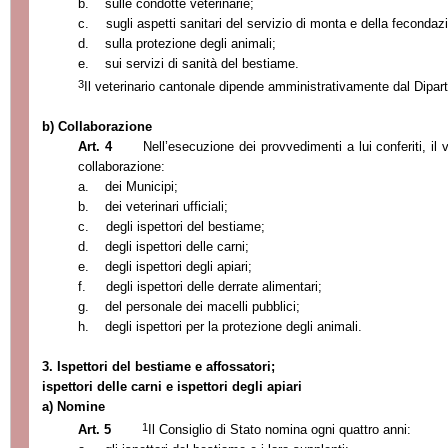
b.
sulle condotte veterinarie;
c.
sugli aspetti sanitari del servizio di monta e della fecondazio
d.
sulla protezione degli animali;
e.
sui servizi di sanità del bestiame.
3
Il veterinario cantonale dipende amministrativamente dal Dipa
b) Collaborazione
Art. 4
Nell’esecuzione dei provvedimenti a lui conferiti, il
collaborazione:
a.
dei Municipi;
b.
dei veterinari ufficiali;
c.
degli ispettori del bestiame;
d.
degli ispettori delle carni;
e.
degli ispettori degli apiari;
f.
degli ispettori delle derrate alimentari;
g.
del personale dei macelli pubblici;
h.
degli ispettori per la protezione degli animali.
3. Ispettori del bestiame e affossatori;
ispettori delle carni e ispettori degli apiari
a) Nomine
1
Art. 5
Il Consiglio di Stato nomina ogni quattro anni: