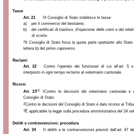
Tasse
1
Art. 21
Il Consiglio di Stato stabilisce le tasse:
a)
per il commercio del bestiame;
b)
dei certificati di trasloco, d’ispezione delle carni e dei relat
di scorta.
2
Il Consiglio di Stato fissa la quota parte spettante allo Stato s
lettera b) del primo capoverso.
Reclami
Art. 22
Contro l’operato dei funzionari di cui all’art. 5 o
interposto in ogni tempo reclamo al veterinario cantonale.
Ricorsi
[2]
1
Art. 23
Contro le decisioni del veterinario cantonale e 
Consiglio di Stato.
2
Contro le decisioni del Consiglio di Stato è dato ricorso al Tri
3
È applicabile la legge sulla procedura amministrativa del 24 s
Delitti e contravvenzioni; procedura
1
Art. 24
I delitti e le contravvenzioni previsti dall’art. 47 