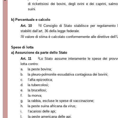
di rickettsiosi dei bovini, degli ovini e dei caprini, salmo
suini.
b) Percentuale e calcolo
1
Art. 10
Il Consiglio di Stato stabilisce per regolamento l
stabiliti dall’art. 36 della legge federale.
2
Il valore di stima è calcolato conformemente alle direttive dell’U
Spese di lotta
a) Assunzione da parte dello Stato
1
Art. 11
Lo Stato assume interamente le spese dei provvedi
lotta contro:
a.
la peste bovina;
b.
la pleuro-polmonite essudativa contagiosa dei bovini;
c.
l’afta epizootica;
d.
la tubercolosi;
e.
la brucellosi;
f.
la morva;
g.
la rabbia, escluse le spese di vaccinazione;
h.
la peste suina africana da virus;
i.
l’acariosi delle api;
l.
la peste americana delle api;