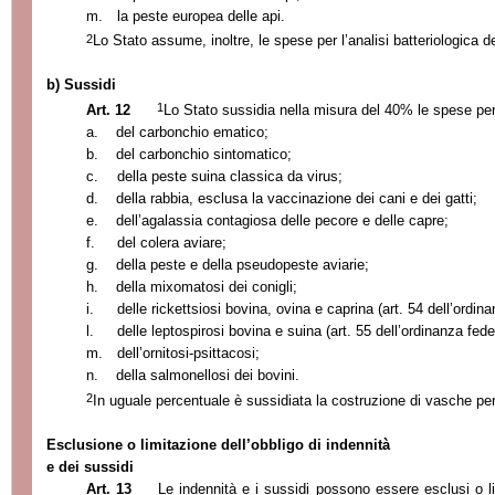
m.
la peste europea delle api.
2
Lo Stato assume, inoltre, le spese per l’analisi batteriologica de
b) Sussidi
1
Art. 12
Lo Stato sussidia nella misura del 40% le spese per
a.
del carbonchio ematico;
b.
del carbonchio sintomatico;
c.
della peste suina classica da virus;
d.
della rabbia, esclusa la vaccinazione dei cani e dei gatti;
e.
dell’agalassia contagiosa delle pecore e delle capre;
f.
del colera aviare;
g.
della peste e della pseudopeste aviarie;
h.
della mixomatosi dei conigli;
i.
delle rickettsiosi bovina, ovina e caprina (art. 54 dell’ordina
l.
delle leptospirosi bovina e suina (art. 55 dell’ordinanza fede
m.
dell’ornitosi-psittacosi;
n.
della salmonellosi dei bovini.
2
In uguale percentuale è sussidiata la costruzione di vasche per
Esclusione o limitazione dell’obbligo di indennità
e dei sussidi
Art. 13
Le indennità e i sussidi possono essere esclusi o li