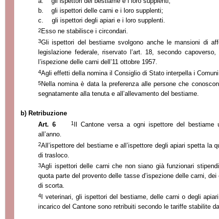
a.
gli ispettori del bestiame e i loro supplenti;
b.
gli ispettori delle carni e i loro supplenti;
c.
gli ispettori degli apiari e i loro supplenti.
2
Esso ne stabilisce i circondari.
3
Gli ispettori del bestiame svolgono anche le mansioni di af
legislazione federale, riservato l’art. 18, secondo capoverso,
l’ispezione delle carni dell’11 ottobre 1957.
4
Agli effetti della nomina il Consiglio di Stato interpella i Comuni
5
Nella nomina è data la preferenza alle persone che conoscono i
segnatamente alla tenuta e all’allevamento del bestiame.
b) Retribuzione
1
Art. 6
Il Cantone versa a ogni ispettore del bestiame un
all’anno.
2
All’ispettore del bestiame e all’ispettore degli apiari spetta la q
di trasloco.
3
Agli ispettori delle carni che non siano già funzionari stipend
quota parte del provento delle tasse d’ispezione delle carni, dei c
di scorta.
4
I veterinari, gli ispettori del bestiame, delle carni o degli apiar
incarico del Cantone sono retribuiti secondo le tariffe stabilite da