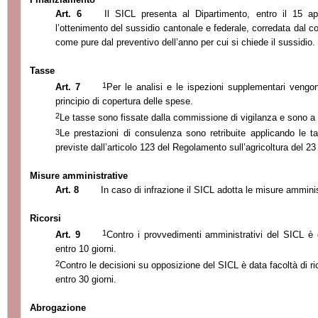
Art. 6
Il SICL presenta al Dipartimento, entro il 15 apr
l’
ottenimento del sussidio cantonale e federale, corre
data dal co
come pure dal preventivo dell’
anno per cui si chiede il sussidio.
Tasse
1
Art. 7
Per le analisi e le ispezioni supplementari vengo
principio di copertura delle spese.
2
Le tasse sono fissate dalla commissione di vigilanza e sono a
3
Le prestazioni di consulenza sono retribuite applicando le tari
previste dall’
art
icolo 123 del Regolamento sull’
agricoltura del 2
Misure amministrative
Art. 8
In caso di infrazione il SICL adotta le misur
e amminist
Ricorsi
1
Art. 9
Contro i provvedimenti amministrativi del SICL è 
entro 10 giorni.
2
Contro le decisioni su opposizione del SICL
è data facoltà di ric
entro 30 giorni.
Abrogazione