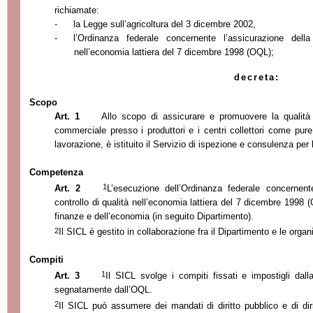
richiamate:
-
la Legge
sull’
agricoltura del 3 dicembre 2002,
-
l’
Or
dinanza federale concernente l’
assicurazione dell
nell’
economia lattiera del 7 dicembre 1998 (OQL);
decreta:
Scopo
Art. 1
Allo scopo di assicurare e promuovere la qualità 
commerciale presso i produttori e i centri collettori come pure d
lavorazione, è istituito il Servizio di ispezi
one e consulenza per l
Competenza
1
Art. 2
L’esecuzione dell’
Or
dinanza federale concernente
controllo di qualità nell’
economia lattiera del 7 dicembre 1998 (O
finanze e dell’
economia (in seguito Dipartimento).
2
Il SICL è gestito in collaborazione fra il Dipartimento e le organi
Compiti
1
Art. 3
Il SICL svolge i compiti fissati e impostigli dall
se
gnatamente dall’
OQL.
2
Il SICL può assumere dei mandati di diritto pubblico e di diri