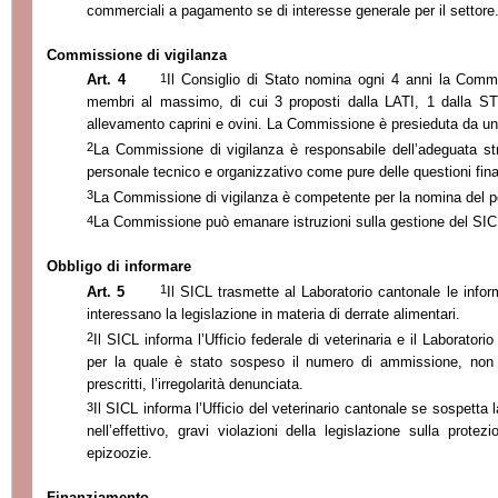
commerciali a pagamento se di interesse generale per il settore
Commissione di vigilanza
1
Art. 4
Il Consiglio di Stato nomina ogni 4 anni
la Comm
membri al massimo, di cui 3 proposti dalla LATI, 1 dalla S
allevamento caprini e ovini.
La Commissione
è presieduta da un
2
La Commissione
di
vigilanza è responsabile dell’
adeguata str
personale tecnico e organizzativo come pure delle questioni fina
3
La Commissione
di vigilanza è competente per la nomina del p
4
La Commissione
può emanare istruzioni sulla gestione del SIC
Obbligo di informare
1
Art. 5
Il SICL trasmette al Laboratorio cantonale le infor
interessano la legislazione in materia di derrate alimentari.
2
Il SICL inform
a l’
Ufficio federale di veterinaria e il Laborator
io
per la quale è stato sospeso il numero di ammissione, non a
prescritti, l’
irregolarità denunciata.
3
Il SICL informa l’
Ufficio del veterinario cantonale se sospetta 
nell’
effettivo, gravi violazioni della legislazione sulla prote
epizoozie.
Finanziamento