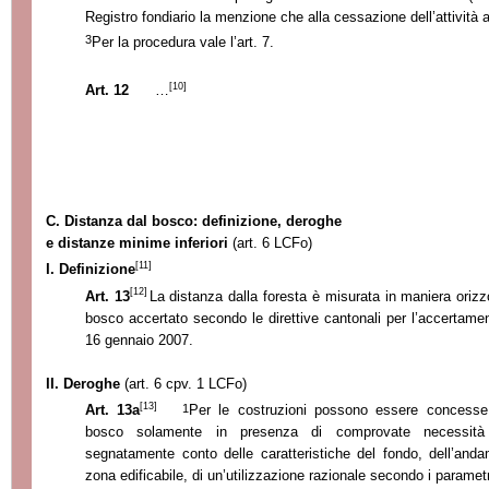
Registro fondiario la menzione che alla cessazione dell’attività a
3
Per la procedura vale l’art. 7.
[10]
Art. 12
…
C. Distanza
dal bosco: definizione, deroghe
e distanze minime inferiori
(art. 6 LCFo)
[11]
I. Definizione
[12]
Art. 13
La distanza dalla foresta è misurata in maniera orizzo
bosco accertato secondo le direttive cantonali per l’accertam
16 gennaio 2007.
II. Deroghe
(art. 6 cpv. 1 LCFo
)
[13]
1
Art. 13
a
Per le costruzioni possono essere concesse
bosco solamente in presenza di comprovate necessità 
segnatamente conto delle caratteristiche del fondo, dell’anda
zona edificabile, di un’utilizzazione razionale secondo i parametr