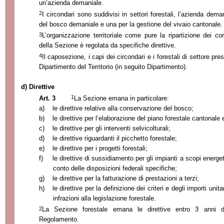
un’azienda demaniale.
2
I circondari sono suddivisi in settori forestali, l’azienda dem
del bosco demaniale e una per la gestione del vivaio cantonale.
3
L’organizzazione territoriale come pure la ripartizione dei co
della Sezione è regolata da specifiche direttive.
4
Il caposezione, i capi dei circondari e i forestali di settore p
Dipartimento del Territorio (in seguito Dipartimento).
d) Direttive
1
Art. 3
La Sezione
emana in particolare:
a)
le direttive relative alla conservazione del bosco;
b)
le direttive per l’elaborazione del piano forestale cantonale 
c)
le direttive per gli interventi selvicolturali;
d)
le direttive riguardanti il picchetto forestale;
e)
le direttive per i progetti forestali;
f)
le direttive di sussidiamento per gli impianti a scopi energet
conto delle disposizioni federali specifiche;
g)
le direttive per la fatturazione di prestazioni a terzi;
h)
le direttive per la definizione dei criteri e degli importi uni
infrazioni alla legislazione forestale.
2
La Sezione
forestale emana le direttive entro 3 anni da
Regolamento.