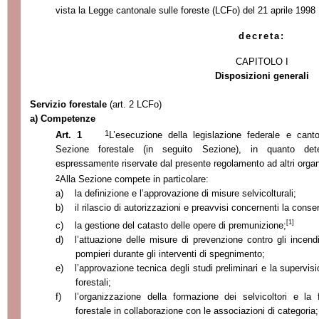
vista
la Legge
cantonale sulle foreste (LCFo) del 21 aprile 1998
decreta:
CAPITOLO I
Disposizioni generali
Servizio forestale
(art. 2 LCFo)
a) Competenze
1
Art. 1
L’esecuzione della legislazione federale e cant
Sezione forestale (in seguito Sezione), in quanto de
espressamente riservate dal presente regolamento ad altri organ
2
Alla Sezione compete in particolare:
a)
la definizione e l’approvazione di misure selvicolturali;
b)
il rilascio di autorizzazioni e preavvisi concernenti la cons
[1]
c)
la gestione del catasto delle opere di premunizione;
d)
l’attuazione delle misure di prevenzione contro gli incen
pompieri durante gli interventi di spegnimento;
e)
l’approvazione tecnica degli studi preliminari e la supervisi
forestali;
f)
l’organizzazione della formazione dei selvicoltori e la
forestale in collaborazione con le associazioni di categoria;