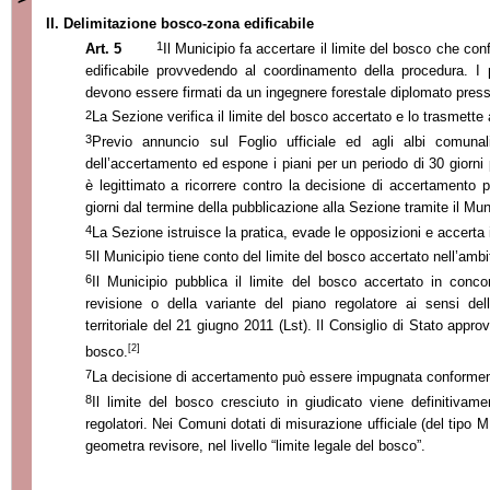
II. Delimitazione bosco-zona edificabile
1
Art. 5
Il Municipio fa accertare il limite del bosco che con
edificabile provvedendo al coordinamento della procedura. I p
devono essere firmati da un ingegnere forestale diplomato pre
2
La Sezione
verifica il limite del bosco accertato e lo trasmette 
3
Previo annuncio sul Foglio ufficiale ed agli albi comunali 
dell’accertamento ed espone i piani per un periodo di 30 giorn
è legittimato a ricorrere contro la decisione di accertamento
giorni dal termine della pubblicazione alla Sezione tramite il Mun
4
La Sezione
istruisce la pratica, evade le opposizioni e accerta i
5
Il Municipio tiene conto del limite del bosco accertato nell’ambi
6
Il Municipio pubblica il limite del bosco accertato in conc
revisione o della variante del pian
o regolatore
ai sensi del
territoriale del 21 giugno 2011 (Lst). Il Consiglio di Stato approv
[2]
bosco.
7
La decisione di accertamento può essere impugnata conformeme
8
Il limite del bosco cresciuto in giudicato viene definitivame
regolatori. Nei Comuni dotati di misurazione ufficiale (del tipo MU
geometra revisore, nel livello “limite legale del bosco”.