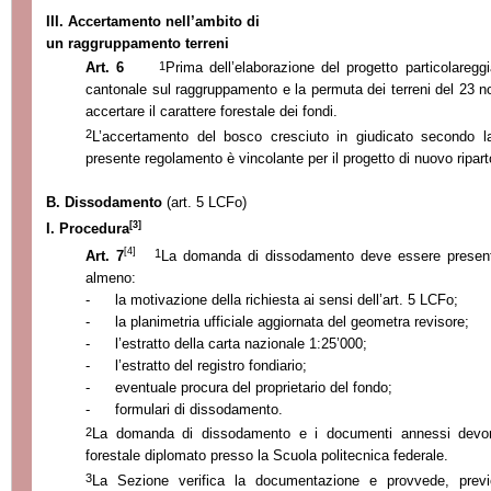
III. Accertamento nell’ambito di
un raggruppamento terreni
1
Art. 6
Prima dell’elaborazione del progetto particolareggi
cantonale sul raggruppamento e la permuta dei terreni del 23 
accertare il carattere forestale dei fondi.
2
L’accertamento del bosco cresciuto in giudicato secondo la 
presente regolamento è vincolante per il progetto di nuovo ripart
B. Dissodamento
(art. 5 LCFo)
[3]
I. Procedura
[4]
1
Art. 7
La domanda di dissodamento deve essere present
almeno:
-
la motivazione della richiesta ai sensi dell’art. 5 LCFo;
-
la planimetria ufficiale aggiornata del geometra revisore;
-
l’estratto della carta nazionale 1:25’000;
-
l’estratto del registro fondiario;
-
eventuale procura del proprietario del fondo;
-
formulari di dissodamento.
2
La domanda di dissodamento e i documenti annessi devon
forestale diplomato presso
la Scuola
politecnica federale.
3
La Sezione
verifica la documentazione e provvede, previo 