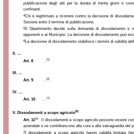
pubblicazione degli atti per la durata di trenta giorni e com
confinanti.
4
Chi è legittimato a ricorrere contro la decisione di dissodam
Sezione entro il termine di pubblicazione.
5
Il Dipartimento decide sulla domanda di dissodamento e noti
opponenti e al Municipio. La decisione di dissodamento può ess
6
La decisione di dissodamento stabilisce i termini di validità d
II. ...
[5]
Art. 8
…
III. …
[6]
Art. 9
…
IV. …
[7]
Art. 10
…
[8]
V. Dissodamenti a scopo agricolo
[9]
1
Art. 11
I dissodamenti a scopo agricolo possono essere conc
aziendale e se contribuiscono alla cura e alla salvaguardia del p
2
I dissodamenti a scopo agricolo hanno validità limitata (te