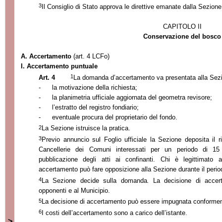
3
Il Consiglio di Stato approva le direttive emanate dalla Sezione
CAPITOLO II
Conservazione del bosco
A. Accertamento
(art. 4 LCFo)
I. Accertamento puntuale
1
Art. 4
La domanda d’accertamento va presentata alla Sez
-
la motivazione della richiesta;
-
la planimetria ufficiale aggiornata del geometra revisore;
-
l’estratto del registro fondiario;
-
eventuale procura del proprietario del fondo.
2
La Sezione
istruisce la pratica.
3
Previo annuncio sul Foglio ufficiale
la Sezione
deposita il r
Cancellerie dei Comuni interessati per un periodo di 15 
pubblicazione degli atti ai confinanti. Chi è legittimato 
accertamento può fare opposizione alla Sezione durante il perio
4
La Sezione
decide sulla domanda
.
La decisione di accert
opponenti e al Municipio.
5
La decisione di accertamento può essere impugnata conformeme
6
I costi dell’accertamento sono a carico dell’istante.
>