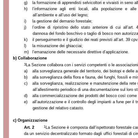
g)
la formazione di apprendisti selvicoltori e vivaisti in seno a
h)
l’informazione agli enti locali, alla popolazione e al
all’ambiente e all’uso del legno;
i)
la gestione del demanio forestale;
j)
l’ordine di ripristino dello stato anteriore di cui all’a
dannosa del fondo boschivo o taglio di bosco non autorizza
k)
il perseguimento e il giudizio dei reati previsti all’art. 39 cp
l)
la misurazione dei ghiacciai;
m)
l’emanazione delle nece
ssarie direttive d’applicazione.
b) Collaborazione
3
La Sezione
collabora con i servizi competenti o le associazioni
a)
alla sorveglianza generale del territorio, dei biotopi e delle a
b)
alla sorveglianza della flora e fauna, dei funghi, fossili e min
c)
alla sorveglianza, realizzazione e manutenzione della rete uf
all’allestimento periodico di una documentazione sul loro st
d)
alla commercializzazione dei prodotti del bosco così come a
e)
all’autorizzazione e il controllo degli impianti a fune per il
gestione del relativo catasto.
c) Organizzazione
1
Art. 2
La Sezione
è composta dall’ispettorato forestale can
da un servizio decentralizzato formato dagli uffici forestali di ci