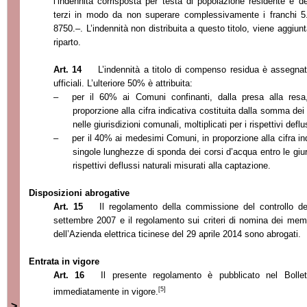
l’indennità corrisposta per testa di popolazione residente è de
terzi in modo da non superare complessivamente i franchi 5.-
8750.–. L’indennità non distribuita a questo titolo, viene aggiunta
riparto.
Art. 14
L’indennità a titolo di compenso residua è assegnat
ufficiali. L’ulteriore 50% è attribuita:
–
per il 60% ai Comuni confinanti, dalla presa alla resa,
proporzione alla cifra indicativa costituita dalla somma dei s
nelle giurisdizioni comunali, moltiplicati per i rispettivi defl
–
per il 40% ai medesimi Comuni, in proporzione alla cifra in
singole lunghezze di sponda dei corsi d’acqua entro le giuri
rispettivi deflussi naturali misurati alla captazione.
Disposizioni abrogative
Art. 15
Il regolamento della commissione del controllo d
settembre 2007 e il regolamento sui criteri di nomina dei mem
dell’Azienda elettrica ticinese del 29 aprile 2014 sono abrogati.
Entrata in vigore
Art. 16
Il presente regolamento è pubblicato nel Bollett
[5]
immediatamente in vigore.
>