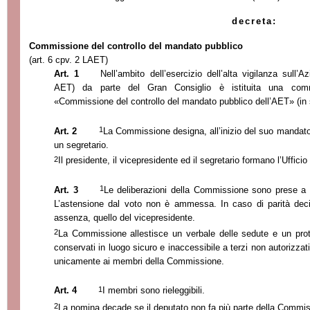
decreta:
Commissione del controllo del mandato pubblico
(art. 6 cpv. 2 LAET)
Art. 1
Nell’ambito dell’esercizio dell’alta vigilanza sull’A
AET) da parte del Gran Consiglio è istituita
una comm
«Commissione del controllo del mandato pubblico dell’AET» (in
1
Art. 2
La Commissione designa, all’inizio del suo mandato
un segretario.
2
Il presidente, il vicepresidente ed il segretario formano l’Ufficio
1
Art. 3
Le deliberazioni della Commissione sono prese a 
L’astensione dal voto non è ammessa. In caso di parità decid
assenza, quello del vicepresidente.
2
La Commissione allestisce un verbale delle sedute e un prot
conservati in luogo sicuro e inaccessibile a terzi non autorizza
unicamente ai membri della Commissione.
1
Art. 4
I membri sono rieleggibili.
2
La nomina decade se il deputato non fa più parte della Commiss