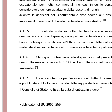
eccezionale, per motivi commerciali, nei casi in cui le pers
considerevole del loro guadagno dalla raccolta di funghi.
2
Contro le decisioni del Dipartimento è dato ricorso al Consi
[4]
impugnabili davanti al Tribunale cantonale amministrativo.
Art. 5
Il controllo sulla raccolta dei funghi viene eser
guardiacaccia e guardiapesca, dalle polizie cantonali e comunal
hanno l’obbligo di notificare all’Ufficio protezione della natur
materiale abusivamente raccolto. I municipi e le autorità patrizia
Art. 6
Chiunque contravviene alle disposizioni del present
una multa massima fino a fr. 10'000.--. Le multe sono inflitte 
[6]
ambientali.
Art. 7
Trascorsi i termini per l’esercizio del diritto di refe
è pubblicato sul Bollettino ufficiale delle leggi e degli atti esecuti
[7]
Il Consiglio di Stato ne fissa la data di entrata in vigore.
Pubblicato nel BU
2005
, 259.