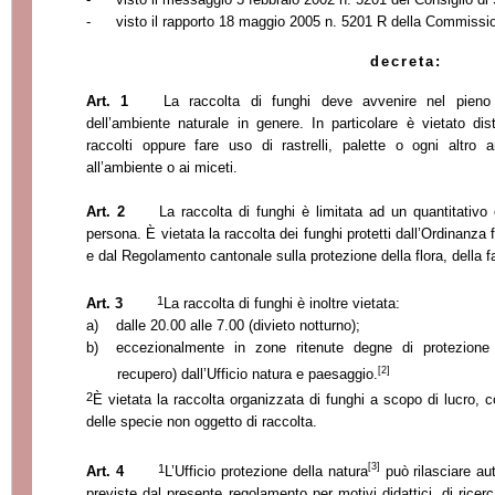
-
visto il rapporto 18 maggio 2005 n. 5201 R della Commissio
decreta:
Art. 1
La raccolta di funghi deve avvenire nel pieno 
dell’ambiente naturale in genere. In particolare è vietato d
raccolti oppure fare uso di rastrelli, palette o ogni altr
all’ambiente o ai miceti.
Art. 2
La raccolta di funghi è limitata ad un quantitativo
persona. È vietata la raccolta dei funghi protetti dall’Ordinanza 
e dal Regolamento cantonale sulla protezione della flora, della f
1
Art. 3
La raccolta di funghi è inoltre vietata:
a)
dalle
20.00
alle
7.00
(divieto notturno);
b)
eccezionalmente in zone ritenute degne di protezione
[2]
recupero) dall’Ufficio natura e paesaggio.
2
È vietata la raccolta organizzata di funghi a scopo di lucro, 
delle specie non oggetto di raccolta.
[3]
1
Art. 4
L’Ufficio protezione della natura
può rilasciare aut
previste dal presente regolamento per motivi didattici, di ricerc