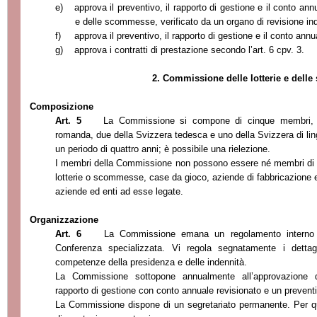
e)
approva il preventivo, il rapporto di gestione e il conto an
e delle scommesse, verificato da un organo di revisione in
f)
approva il preventivo, il rapporto di gestione e il conto ann
g)
approva i contratti di prestazione secondo l’art. 6 cpv. 3.
2. Commissione delle lotterie e del
Composizione
Art. 5
La Commissione si compone di cinque membri, 
romanda, due della Svizzera tedesca e uno della Svizzera di ling
un periodo di quattro anni; è possibile una riele
zione.
I membri della Commissione non possono essere né membri di u
lotterie o scommesse, case da gioco, aziende di fabbricazione 
a
ziende ed enti ad esse legate.
Organizzazione
Art. 6
La Commissione emana un regolamento interno 
Conferenza specializzata. Vi regola segnatamente i dettagl
competenze dell
a presidenza e delle indennità.
La Commissione sottopone annualmente all’approvazione d
rapporto di gestione con conto annuale revisiona
to e un preventi
La Commissione dispone di un segretariato permanente. Per q