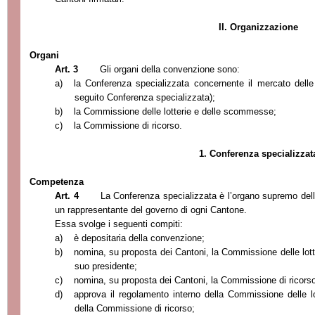
II. Organizzazione
Organi
Art. 3
Gli organi della convenzione sono:
a)
la Conferenza specializzata concernente il mercato delle l
seguito Con
ferenza specializzata);
b)
la Commissione delle lotterie e delle scommesse;
c)
la Commissione
di ricorso.
1. Conferenza specializzat
Competenza
Art. 4
La Conferenza specializzata è l’organo supremo de
un rappresentante del go
verno di ogni Cantone.
Essa svolge i segu
enti compiti:
a)
è depositaria della convenzione;
b)
nomina, su proposta dei Cantoni, la Commissione delle lot
suo presidente;
c)
nomina, su proposta dei Cantoni, la Commissione di ricorso
d)
approva il regolamento interno della Commissione delle 
della Commissione di ricorso;