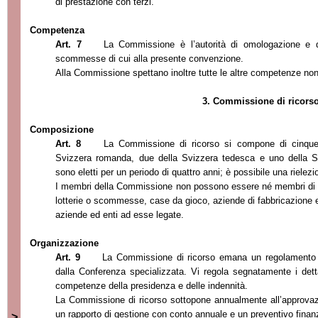
di prestazione con terzi.
Competenza
Art. 7
La Commissione
è l’autorità di omologazione e d
scommesse di cui alla presente convenzio
ne.
Alla Commissione spettano inoltre tutte le altre competenze no
3. Commissione di ricors
Composizione
Art. 8
La Commissione di ricorso si compone di cinque
Svizzera romanda, due della Svizzera tedesca e uno della Svi
sono eletti per un periodo di quattro anni; è possibile una riel
ezi
I membri della Commissione non possono essere né membri di u
lotterie o scommesse, case da gioco, aziende di fabbricazione 
aziende ed enti ad esse legate.
Organizzazione
Art. 9
La Commissione di ricorso emana un regolamento 
dalla Conferenza specializzata. Vi regola segnatamente i dett
competenze dell
a presidenza e delle indennità.
La Commissione di ricorso sottopone annualmente all’approvaz
un rapporto di gestione con conto annuale e un preventivo finanz
>