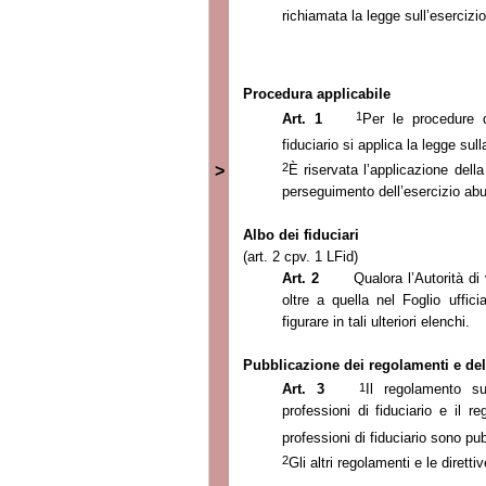
richiamata la legge sull’esercizio
Procedura applicabile
1
Art. 1
Per le procedure da
fiduciario si applica la legge su
2
È riservata l’applicazione dell
>
perseguimento dell’esercizio abus
Albo dei fiduciari
(art. 2 cpv. 1 LFid)
Art. 2
Qualora l’Autorità di
oltre a quella nel Foglio uffic
figurare in tali ulteriori elenchi.
Pubblicazione dei regolamenti e dell
1
Art. 3
Il regolamento su
professioni di fiduciario e il re
professioni di fiduciario sono pubb
2
Gli altri regolamenti e le diretti