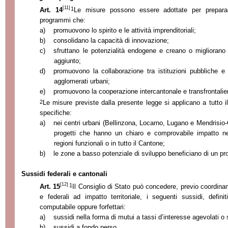
[11]
1
Art. 14
Le misure possono essere adottate per preparar
programmi che:
a)
promuovono lo spirito e le attività imprenditoriali;
b)
consolidano la capacità di innovazione;
c)
sfruttano le potenzialità endogene e creano o migliorano 
aggiunto;
d)
promuovono la collaborazione tra istituzioni pubbliche e p
agglomerati urbani;
e)
promuovono la cooperazione intercantonale e transfrontalie
2
Le misure previste dalla presente legge si applicano a tutto il
specifiche:
a)
nei centri urbani (Bellinzona, Locarno, Lugano e Mendrisi
progetti che hanno un chiaro e comprovabile impatto nell
regioni funzionali o in tutto il Cantone;
b)
le zone a basso potenziale di sviluppo beneficiano di un p
Sussidi federali e cantonali
[12]
1
Art. 15
Il Consiglio di Stato può concedere, previo coordinam
e federali ad impatto territoriale, i seguenti sussidi, defin
computabile oppure forfettari:
a)
sussidi nella forma di mutui a tassi d’interesse agevolati o
b)
sussidi a fondo perso.