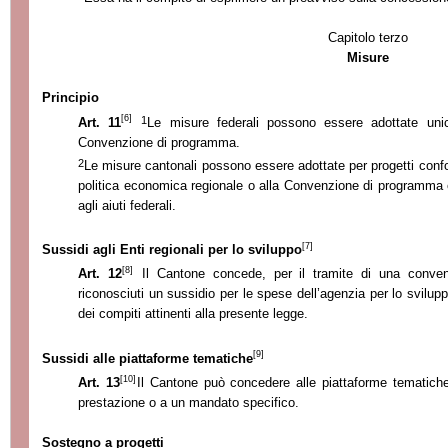
Capitolo terzo
Misure
Principio
[6]
1
Art. 11
Le misure federali possono essere adottate unic
Convenzione di programma.
2
Le misure cantonali possono essere adottate per progetti conf
politica economica regionale o alla Convenzione di programma
agli aiuti federali.
[7]
Sussidi agli Enti regionali per lo sviluppo
[8]
Art. 12
Il Cantone concede, per il tramite di una conve
riconosciuti un sussidio per le spese dell’agenzia per lo svilupp
dei compiti attinenti alla presente legge.
[9]
Sussidi alle piattaforme tematiche
[10]
Art. 13
Il Cantone può concedere alle piattaforme tematiche
prestazione o a un mandato specifico
.
Sostegno a progetti