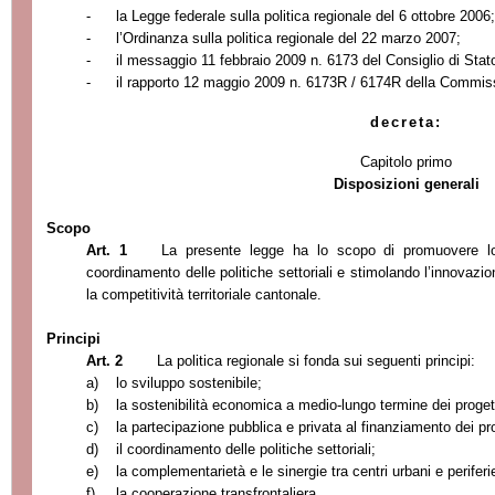
-
la Legge
federale sulla politica regionale del 6 ottobre 2006
-
l’Ordinanza sulla politica regionale del 22 marzo 2007;
-
il messaggio 11 febbraio 2009 n. 6173 del Consiglio di Stat
-
il rapporto 12 maggio 2009 n. 6173R / 6174R della Commissi
decreta:
Capitolo primo
Disposizioni generali
Scopo
Art. 1
La presente legge ha lo scopo di promuovere lo
coordinamento delle politiche settoriali e stimolando l’innovazio
la competitività territoriale cantonale.
Principi
Art. 2
La politica regionale si fonda sui seguenti principi:
a)
lo sviluppo sostenibile;
b)
la sostenibilità economica a medio-lungo termine dei progett
c)
la partecipazione pubblica e privata al finanziamento dei pro
d)
il coordinamento delle politiche settoriali;
e)
la complementarietà e le sinergie tra centri urbani e periferi
f)
la cooperazione transfrontaliera.