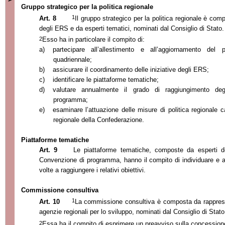
Gruppo strategico per la politica regionale
1
Art. 8
Il gruppo strategico per la politica regionale è co
degli ERS e da esperti tematici, nominati dal Consiglio di Stato.
2
Esso ha in particolare il compito di:
a)
partecipare all’allestimento e all’aggiornamento del
quadriennale;
b)
assicurare il coordinamento delle iniziative degli ERS;
c)
identificare le piattaforme tematiche;
d)
valutare annualmente il grado di raggiungimento degl
programma;
e)
esaminare l’attuazione delle misure di politica regionale 
regionale della Confederazione.
Piattaforme tematiche
Art. 9
Le piattaforme tematiche, composte da esperti dei 
Convenzione di programma, hanno il compito di individuare e a
volte a raggiungere i relativi obiettivi.
Commissione consultiva
1
Art. 10
La commissione consultiva è composta da rappresen
agenzie regionali per lo sviluppo, nominati dal Consiglio di Stato
2
Essa ha il compito di esprimere un preavviso sulla concessione