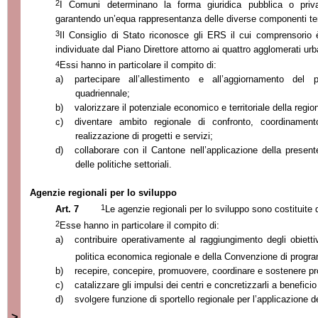
2
I Comuni determinano la forma giuridica pubblica o priv
garantendo un’equa rappresentanza delle diverse componenti terri
3
Il Consiglio di Stato riconosce gli ERS il cui comprensorio 
individuate dal Piano Direttore attorno ai quattro agglomerati urb
4
Essi hanno in particolare il compito di:
a)
partecipare all’allestimento e all’aggiornamento del
quadriennale;
b)
valorizzare il potenziale economico e territoriale della regio
c)
diventare ambito regionale di confronto, coordinamen
realizzazione di progetti e servizi;
d)
collaborare con il Cantone nell’applicazione della presente
delle politiche settoriali.
Agenzie regionali per lo sviluppo
1
Art. 7
Le agenzie regionali per lo sviluppo sono costituite
2
Esse hanno in particolare il compito di:
a)
contribuire operativamente al raggiungimento degli obiett
politica economica regionale e della Convenzione di progr
b)
recepire, concepire, promuovere, coordinare e sostenere pr
c)
catalizzare gli impulsi dei centri e concretizzarli a beneficio
d)
svolgere funzione di sportello regionale per l’applicazione d
>