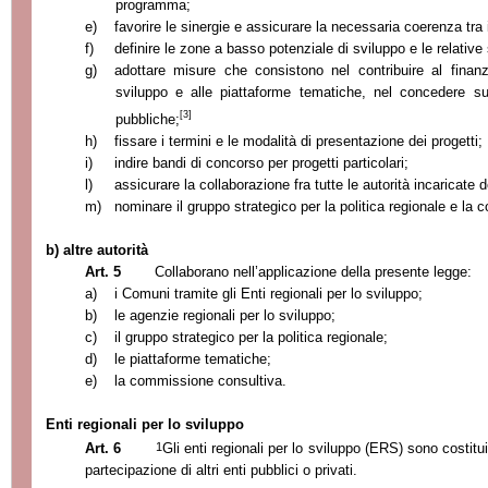
programma;
e)
favorire le sinergie e assicurare la necessaria coerenza tra i
f)
definire le zone a basso potenziale di sviluppo e le relative 
g)
adottare misure che consistono nel contribuire al finanz
sviluppo e alle piattaforme tematiche, nel concedere s
[3]
pubbliche;
h)
fissare i termini e le modalità di presentazione dei progetti;
i)
indire bandi di concorso per progetti particolari;
l)
assicurare la collaborazione fra tutte le autorità incaricate
m)
nominare il gruppo strategico per la politica regionale e la
b) altre autorità
Art. 5
Collaborano nell’applicazione della presente legge:
a)
i Comuni tramite gli Enti regionali per lo sviluppo;
b)
le agenzie regionali per lo sviluppo;
c)
il gruppo strategico per la politica regionale;
d)
le piattaforme tematiche;
e)
la commissione consultiva.
Enti regionali per lo sviluppo
1
Art. 6
Gli enti regionali per lo sviluppo (ERS) sono costit
partecipazione di altri enti pubblici o privati.