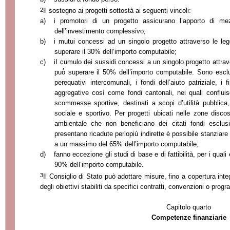
2
Il sostegno ai progetti sottostà ai seguenti vincoli:
a)
i promotori di un progetto assicurano l’apporto di m
dell’investimento complessivo;
b)
i mutui concessi ad un singolo progetto attraverso le leg
superare il 30% dell’importo computabile;
c)
iI cumulo dei sussidi concessi a un singolo progetto attrave
può̀ superare il 50% dell’importo computabile. Sono esclu
perequativi intercomunali, i fondi dell’aiuto patriziale, i f
aggregative così come fondi cantonali, nei quali confluisce
scommesse sportive, destinati a scopi d’utilità pubblica
sociale e sportivo. Per progetti ubicati nelle zone discos
ambientale che non bene
ficiano dei citati fondi escl
presentano ricadute perlopiù indirette è possibile stanziare
a un massimo del 65% dell’importo computabile;
d)
fanno eccezione gli studi di base e di fattibilità, per i qual
90% dell’importo computabile.
3
Il Consiglio di Stato può adottare misure, fino a copertura inte
degli obiettivi stabiliti da specifici contratti, convenzioni o prog
Capitolo quarto
Competenze finanziarie