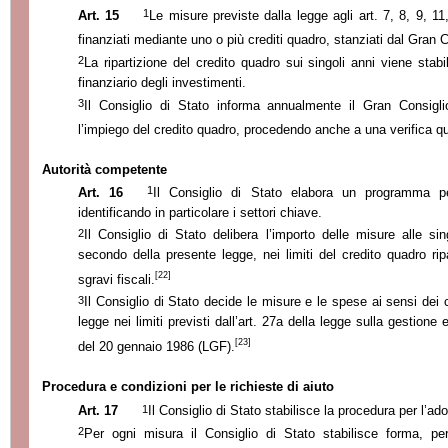
1
Art. 15
Le misure previste dalla legge agli art. 7, 8, 9, 11
finanziati mediante uno o più crediti quadro, stanziati dal Gran C
2
La ripartizione del credito quadro sui singoli anni viene stabi
finanziario degli investimenti.
3
Il Consiglio di Stato informa annualmente il Gran Consiglio
l’impiego del credito quadro, procedendo anche a una verifica qua
Autorità competente
1
Art. 16
Il Consiglio di Stato elabora un programma pe
identificando in particolare i settori chiave.
2
Il Consiglio di Stato delibera l’importo delle misure alle si
secondo della presente legge, nei limiti del credito quadro rip
[22]
sgravi fiscali.
3
Il Consiglio di Stato decide le misure e le spese ai sensi dei c
legge nei limiti previsti dall’art. 27a della legge sulla gestione 
[23]
del 20 gennaio 1986 (LGF).
Procedura e condizioni per le richieste di aiuto
1
Art. 17
Il Consiglio di Stato stabilisce la procedura per l’ad
2
Per ogni misura il Consiglio di Stato stabilisce forma, p