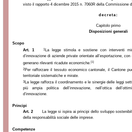
visto il rapporto 4 dicembre 2015 n. 7060R della Commissione de
decreta:
Capitolo primo
Disposizioni generali
Scopo
1
Art. 1
La legge stimola e sostiene con inte
rventi mi
d’innovazione di aziende private orientate all’esportazione, con 
[1]
generano rilevanti ricadute economiche.
2
Per rafforzare il tessuto economico cantonale, il Cantone pu
territoriale sistematiche e mirate.
3
La legge rafforza il coordinamento e le sinergie delle leggi set
più ampia politica dell’innovazione, nell’ottica dell’ott
d’innovazione.
Principi
Art. 2
La legge si ispira ai principi dello sviluppo sostenib
della responsabilità sociale delle imprese.
Competenze