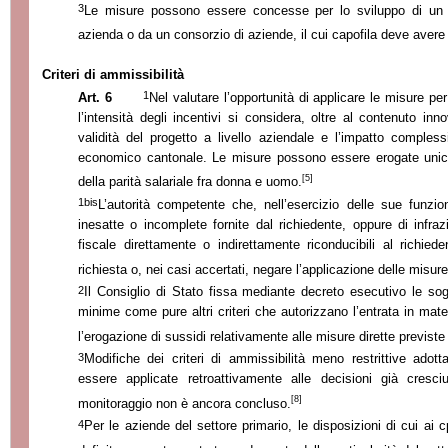
3
Le misure possono essere concesse per lo sviluppo di un
azienda o da un consorzio di aziende, il cui capofila deve aver
Criteri di ammissibilità
1
Art. 6
Nel valutare l’opportunità di applicare le misure pe
l’intensità degli incentivi si considera, oltre al contenuto inno
validità del progetto a livello aziendale e l’impatto comples
economico cantonale. Le misure possono essere erogate unic
[5]
della parità salariale fra donna e uomo.
1bis
L’autorità competente che, nell’esercizio delle sue funzion
inesatte o incomplete fornite dal richiedente, oppure di infrazi
fiscale direttamente o indirettamente riconducibili al richie
richiesta o, nei casi accertati, negare l’applicazione delle misure
2
Il Consiglio di Stato fissa mediante decreto esecutivo le sogli
minime come pure altri criteri che autorizzano l’entrata in mate
l’erogazione di sussidi relativamente alle misure dirette previste
3
Modifiche dei criteri di ammissibilità meno restrittive adot
essere applicate retroattivamente alle decisioni già cresciu
[8]
monitoraggio non è ancora concluso.
4
Per le aziende del settore primario, le disposizioni di cui ai 