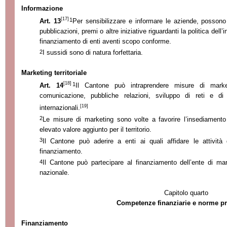
Informazione
[17]
1
Art. 13
Per sensibilizzare e informare le aziende, possono
pubblicazioni, premi o altre iniziative riguardanti la politica del
finanziamento di enti aventi scopo conforme.
2
I sussidi sono di natura forfettaria.
Marketing territoriale
[18]
1
Art. 14
Il Cantone può intraprendere misure di marketin
comunicazione, pubbliche relazioni, sviluppo di reti e di c
[19]
internazionali.
2
Le misure di marketing sono volte a favorire l’insediamento 
elevato valore aggiunto per il territorio.
3
Il Cantone può aderire a enti ai quali affidare le attività
finanziamento.
4
Il Cantone può partecipare al finanziamento dell’ente di marke
nazionale.
Capitolo quarto
Competenze finanziarie e norme pr
Finanziamento