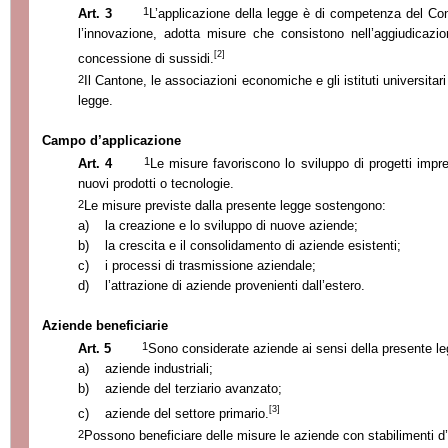
1
Art. 3
L’applicazione della legge è di competenza del Co
l’innovazione, adotta misure che consistono nell’aggiudicaz
[2]
concessione di sussidi.
2
Il Cantone, le associazioni economiche e gli istituti universitari
legge.
Campo d’applicazione
1
Art. 4
Le misure favoriscono lo sviluppo di progetti imprend
nuovi prodotti o tecnologie.
2
Le misure previste dalla presente legge sostengono:
a)
la creazione e lo sviluppo di nuove aziende;
b)
la crescita e il consolidamento di aziende esistenti;
c)
i processi di trasmissione aziendale;
d)
l’attrazione di aziende provenienti dall’estero.
Aziende beneficiarie
1
Art. 5
Sono considerate aziende ai sensi della presente le
a)
aziende industriali;
b)
aziende del terziario avanzato;
[3]
c)
aziende del settore primario.
2
Possono beneficiare delle misure le aziende con stabilimenti d