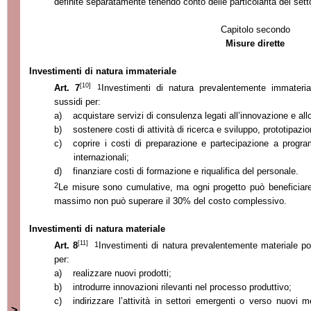
definite separatamente tenendo conto delle particolarità del sett
Capitolo secondo
Misure dirette
Investimenti di natura immateriale
[10]
1
Art. 7
Investimenti di natura prevalentemente immateri
sussidi per:
a)
acquistare servizi di consulenza legati all’innovazione e all
b)
sostenere costi di attività di ricerca e sviluppo, prototipazi
c)
coprire i costi di preparazione e partecipazione a progra
internazionali;
d)
finanziare costi di formazione e riqualifica del personale.
2
Le misure sono cumulative, ma ogni progetto può beneficiare 
massimo non può superare il 30% del costo complessivo.
Investimenti di natura materiale
[11]
1
Art. 8
Investimenti di natura prevalentemente materiale p
per:
a)
realizzare nuovi prodotti;
b)
introdurre innovazioni rilevanti nel processo produttivo;
c)
indirizzare l’attività in settori emergenti o verso nuovi m
>