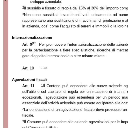
sviluppo aziendale.
2
Il sussidio è fissato di regola dal 15% al 30% dell’importo comp
3
Non sono sussidiati investimenti volti unicamente ad aume
rappresentano una sostituzione di macchinari di produzione e att
in azienda, così come l’acquisto di terreni e immobili o la loro ri
Internazionalizzazione
[12]
Art. 9
Per promuovere l’internazionalizzazione delle azien
per la partecipazione a fiere specialistiche, ricerche di merc
gare d’appalto internazionale o altre misure mirate.
…
Art. 10
[13]
Agevolazioni fiscali
1
Art. 11
Il Cantone può concedere alle nuove aziende age
sull’utile e sul capitale, di regola per un massimo di 5 anni, 
eccezionali, l’agevolazione può estendersi per un periodo 
essenziale dell’attività aziendale può essere equiparato alla co
2
La concessione di un’agevolazione fiscale deve prevedere un 
fiscale.
3
Il Comune può concedere alle aziende agevolazioni per le imp
del Consiglio di Stato.