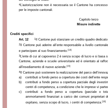
4
L’autorizzazione non è necessaria se il Cantone ha concesso
per le imposte cantonali.
Capitolo terzo
Misure indirette
Crediti specifici
1
Art. 12
Il Cantone può stanziare un credito quadro dedicato 
2
Il Cantone può aderire all’ente responsabile a livello cantonal
[14]
e partecipare al suo finanziamento.
3
L'ente di cui al capoverso 2 è senza scopo di lucro e si basa s
Cantone, aziende e scuole universitarie ed è orientato al raffo
[15]
all'insediamento di nuove aziende.
4
Il Cantone può sostenere la realizzazione del parco dell’innov
a)
contributi a fondo perso a copertura dei costi dell’ente resp
b)
contributi a fondo perso a copertura parziale degli investim
centri di competenza, a condizione che le imprese vi partec
c)
contributi a fondo perso a copertura (parziale o tota
ammortamenti finanziari a carico dei comuni proprietari deg
[16]
ospitano, senza scopo di lucro, i centri di competenza.