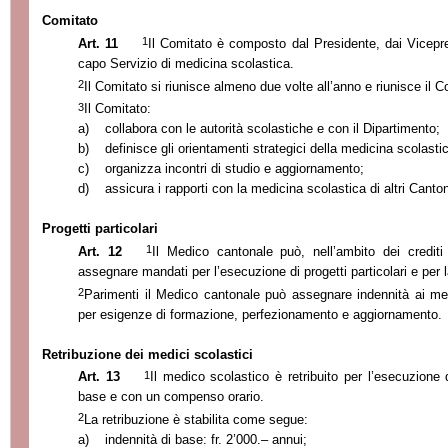
Comitato
1
Art. 11
Il Comitato è composto dal Presidente, dai Vicepre
capo Servizio di medicina scolastica.
2
Il Comitato si riunisce almeno due volte all’anno e riunisce il 
3
Il Comitato:
a)
collabora con le autorità scolastiche e con il Dipartimento;
b)
definisce gli orientamenti strategici della medicina scolastic
c)
organizza incontri di studio e aggiornamento;
d)
assicura i rapporti con la medicina scolastica di altri Canton
Progetti particolari
1
Art. 12
Il Medico cantonale può, nell’ambito dei crediti 
assegnare mandati per l’esecuzione di progetti particolari e per l
2
Parimenti il Medico cantonale può assegnare indennità ai medi
per esigenze di formazione, perfezionamento e aggiornamento.
Retribuzione dei medici scolastici
1
Art. 13
Il medico scolastico è retribuito per l’esecuzione 
base e con un compenso orario.
2
La retribuzione è stabilita come segue:
a)
indennità di base: fr. 2’000.– annui;