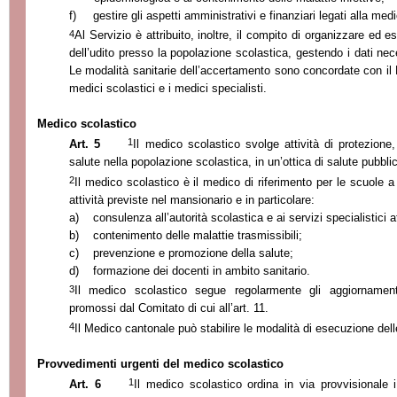
f)
gestire gli aspetti amministrativi e finanziari legati alla med
4
Al Servizio è attribuito, inoltre, il compito di organizzare ed e
dell’udito presso la popolazione scolastica, gestendo i dati ne
Le modalità sanitarie dell’accertamento sono concordate con il
medici scolastici e i medici specialisti.
Medico scolastico
1
Art. 5
Il medico scolastico svolge attività di protezion
salute nella popolazione scolastica, in un’ottica di salute pubbli
2
Il medico scolastico è il medico di riferimento per le scuole a l
attività previste nel mansionario e in particolare:
a)
consulenza all’autorità scolastica e ai servizi specialistici a
b)
contenimento delle malattie trasmissibili;
c)
prevenzione e promozione della salute;
d)
formazione dei docenti in ambito sanitario.
3
Il medico scolastico segue regolarmente gli aggiornamenti
promossi dal Comitato di cui all’art. 11.
4
Il Medico cantonale può stabilire le modalità di esecuzione delle 
Provvedimenti urgenti del medico scolastico
1
Art. 6
Il medico scolastico ordina in via provvisionale 