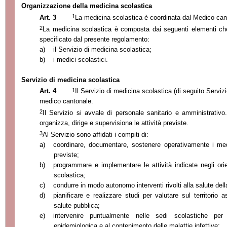
Organizzazione della medicina scolastica
1
Art. 3
La medicina scolastica è coordinata dal Medico can
2
La medicina scolastica è composta dai seguenti elementi ch
specificato dal presente regolamento:
a)
il Servizio di medicina scolastica;
b)
i medici scolastici.
Servizio di medicina scolastica
1
Art. 4
Il Servizio di medicina scolastica (di seguito Servizio
medico cantonale.
2
Il Servizio si avvale di personale sanitario e amministrativ
organizza, dirige e supervisiona le attività previste.
3
Al Servizio sono affidati i compiti di:
a)
coordinare, documentare, sostenere operativamente i medic
previste;
b)
programmare e implementare le attività indicate negli ori
scolastica;
c)
condurre in modo autonomo interventi rivolti alla salute del
d)
pianificare e realizzare studi per valutare sul territorio a
salute pubblica;
e)
intervenire puntualmente nelle sedi scolastiche per 
epidemiologica e al contenimento delle malattie infettive;