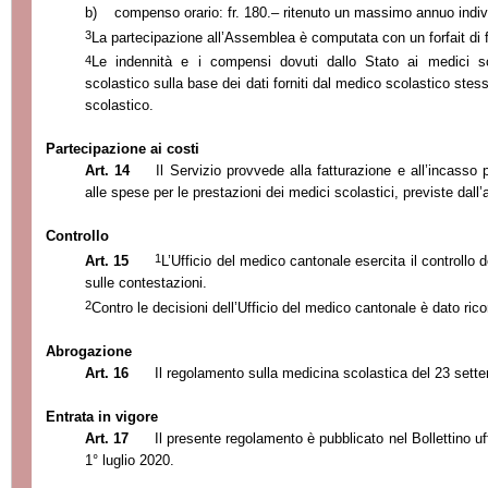
b)
compenso orario: fr. 180.– ritenuto un massimo annuo individ
3
La partecipazione all’Assemblea è computata con un forfait di f
4
Le indennità e i compensi dovuti dallo Stato ai medici s
scolastico sulla base dei dati forniti dal medico scolastico stes
scolastico.
Partecipazione ai costi
Art. 14
Il Servizio provvede alla fatturazione e all’incasso
alle spese per le prestazioni dei medici scolastici, previste dall’a
Controllo
1
Art. 15
L’Ufficio del medico cantonale esercita il controllo d
sulle contestazioni.
2
Contro le decisioni dell’Ufficio del medico cantonale è dato rico
Abrogazione
Art. 16
Il regolamento sulla medicina scolastica del 23 sett
Entrata in vigore
Art. 17
Il presente regolamento è pubblicato nel Bollettino uffi
1° luglio 2020.