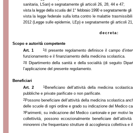
sanitaria, LSan) e segnatamente gli articoli 26, 28, 44 e 47;
vista la legge della scuola del 1
°
febbraio 1990 e segnatamente gli ar
vista la legge federale sulla lotta contro le malattie trasmissib
2012 (Legge sulle epidemie, LEp) e segnatamente gli articoli 21,
decreta:
Scopo e autorità competente
1
Art. 1
Il presente regolamento definisce il campo d’interv
funzionamento e il finanziamento della medicina scolastica.
2
Il Dipartimento della sanità e della socialità (di seguito Dipa
l’applicazione del presente regolamento.
Beneficiari
1
Art. 2
Beneficiano dell’attività della medicina scolastica 
pubbliche e private parificate o non parificate.
2
Possono beneficiare dell’attività della medicina scolastica anche
delle scuole di ogni ordine e grado su indicazione del Medico ca
3
Parimenti, su indicazione del Medico cantonale e per motivi lega
collettività, possono eccezionalmente beneficiare dell’attivi
minorenni che frequentano strutture di accoglienza collettiva e il 