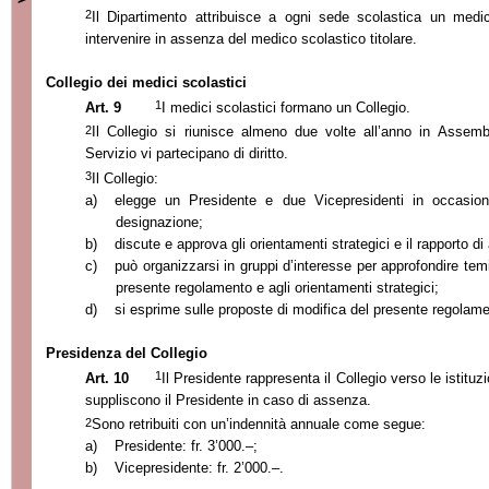
2
Il Dipartimento attribuisce a ogni sede scolastica un med
intervenire in assenza del medico scolastico titolare.
Collegio dei medici scolastici
1
Art. 9
I medici scolastici formano un Collegio.
2
Il Collegio si riunisce almeno due volte all’anno in Assemb
Servizio vi partecipano di diritto.
3
Il Collegio:
a)
elegge un Presidente e due Vicepresidenti in occasio
designazione;
b)
discute e approva gli orientamenti strategici e il rapporto di
c)
può organizzarsi in gruppi d’interesse per approfondire temi, 
presente regolamento e agli orientamenti strategici;
d)
si esprime sulle proposte di modifica del presente regolame
Presidenza del Collegio
1
Art. 10
Il Presidente rappresenta il Collegio verso le istituzi
suppliscono il Presidente in caso di assenza.
2
Sono retribuiti con un’indennità annuale come segue:
a)
Presidente: fr. 3’000.–;
b)
Vicepresidente: fr. 2’000.–.