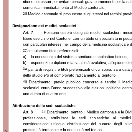
ritiene necessari per evitare pericoli gravi e imminenti per la sa
comunica immediatamente al Medico cantonale.
2
Il Medico cantonale si pronuncerà sugli stessi nei termini previs
Designazione dei medici scolastici
1
Art. 7
Possono essere designati medici scolastici i medic
libero esercizio nel Cantone, con un titolo di specialista in pedi
con particolari interessi nel campo della medicina scolastica e d
2
Costituiscono titoli preferenziali:
a)
la conoscenza del sistema sanitario e scolastico ticinesi;
b)
esperienze e diplomi relativi all’età evolutiva, all’epidemiolo
3
A parità di requisiti e titoli preferenziali di cui sopra, sarà data
dello studio e/o al comprovato radicamento al territorio.
4
Il Dipartimento, previo pubblico concorso e sentito il Medi
scolastici entro l’anno successivo alle elezioni politiche cant
una durata di quattro anni.
Attribuzione delle sedi scolastiche
1
Art. 8
Il Dipartimento, sentito il Medico cantonale e le Div
professionale, attribuisce le sedi scolastiche ai medici
considerazione un’equa distribuzione del numero degli allie
prossimità territoriale e la continuità nel tempo.
>