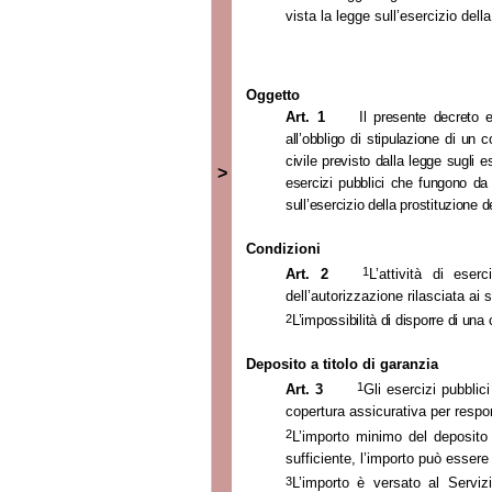
vista la legge sull’esercizio del
Oggetto
Art. 1
Il presente decreto e
all’obbligo di stipulazione di un 
civile previsto dalla
legge sugli es
>
esercizi pubblici che fungono da a
sull’esercizio della prostituzione
d
Condizioni
1
Art. 2
L’attività di eser
dell’autorizzazione rilasciata ai 
2
L’impossibilità di disporre di un
Deposito a titolo di garanzia
1
Art. 3
Gli esercizi pubblici
copertura assicurativa per respon
2
L’importo minimo del deposito è
sufficiente, l’importo può esser
3
L’importo è versato al Serviz