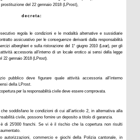
la prostituzione del 22 gennaio 2018 (LProst),
decreta:
secutivo regola le condizioni e le modalità alternative e sussidiarie
contratto assicurativo per le conseguenze derivanti dalla responsabilità
ercizi alberghieri e sulla ristorazione del
1° giugno 2010
(Lear), per gli
ttività accessoria all’interno di un locale erotico ai sensi della legge
el 22 gennaio 2018
(LProst).
cizio pubblico deve figurare quale attività accessoria all’interno
sensi della LProst.
a copertura per la responsabilità civile deve essere comprovata.
 che soddisfano le condizioni di cui all’articolo 2, in alternativa alla
sabilità civile, possono fornire un deposito a titolo di garanzia.
 di 25'000 franchi. Se vi è il rischio che la copertura non risulti
e aumentato.
io autorizzazioni, commercio e giochi della Polizia cantonale, in