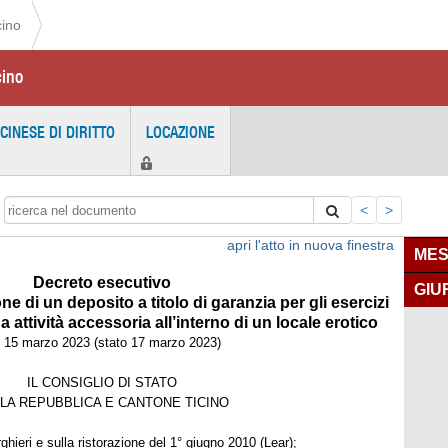
cino
cino
ICINESE DI DIRITTO
LOCAZIONE
<
>
apri l'atto in nuova finestra
MES
Decreto esecutivo
GIU
e di un deposito a titolo di garanzia per gli esercizi
attività accessoria all’interno di un locale erotico
l 15 marzo 2023 (stato 17 marzo 2023)
IL CONSIGLIO DI STATO
LA REPUBBLICA E CANTONE TICINO
rghieri e sulla ristorazione del 1° giugno 2010 (Lear);