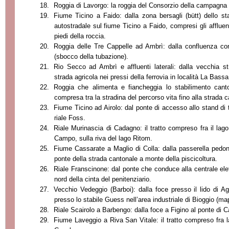
18.
Roggia di Lavorgo: la roggia del Consorzio della campagna 
19.
Fiume Ticino a Faido: dalla zona bersagli (bütt) dello st
autostradale sul fiume Ticino a Faido, compresi gli affluen
piedi della roccia.
20.
Roggia delle Tre Cappelle ad Ambrì: dalla confluenza con 
(sbocco della tubazione).
21.
Rio Secco ad Ambrì e affluenti laterali: dalla vecchia st
strada agricola nei pressi della ferrovia in località La Bassa
22.
Roggia che alimenta e fiancheggia lo stabilimento canton
compresa tra la stradina del percorso vita fino alla strada 
23.
Fiume Ticino ad Airolo: dal ponte di accesso allo stand di t
riale Foss.
24.
Riale Murinascia di Cadagno: il tratto compreso fra il lag
Campo, sulla riva del lago Ritom.
25.
Fiume Cassarate a Maglio di Colla: dalla passerella pedona
ponte della strada cantonale a monte della piscicoltura.
26.
Riale Franscinone: dal ponte che conduce alla centrale el
nord della cinta del penitenziario.
27.
Vecchio Vedeggio (Barboi): dalla foce presso il lido di A
presso lo stabile Guess nell’area industriale di Bioggio (ma
28.
Riale Scairolo a Barbengo: dalla foce a Figino al ponte di 
29.
Fiume Laveggio a Riva San Vitale: il tratto compreso fra l