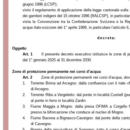
giugno 1996 (LCSP);
visto il regolamento di applicazione della legge cantonale sulla
dei gamberi indigeni del 15 ottobre 1996 (RALCSP), in particolare
vista la
Convenzione tra la Confederazione Svizzera e la Rep
acque italo-svizzere
del 1° aprile 1989, in particolare l’articolo 6,
decreta:
Oggetto
Art. 1
Il presente decreto esecutivo istituisce le zone di p
dal 1° gennaio 2025 al 31 dicembre 2030.
Zone di protezione permanente nei corsi d’acqua
Art. 2
Zone di protezione permanenti nei corsi d’acqua, dov
1.
Torrente Brima ad Arcegno: dalla confluenza con il riale «
di Arcegno.
2.
Torrente Ribo a Vergeletto: dal ponte in località Custiell (
al ponte in ferro in località Zardin.
3.
Fiume Maggia a Mogno: dalla presa OFIMA a Corgello fi
presso la biforcazione che conduce al nucleo di Mogno.
4.
Fiume Bavona a Bignasco-Cavergno: dal ponte della canton
di Cavergno.
5.
Roggia della piscicoltura di Sonogno: tutto il corso d’acq