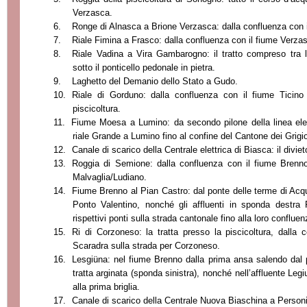
Verzasca.
6.
Ronge di Alnasca a Brione Verzasca: dalla confluenza con i
7.
Riale Fimina a Frasco: dalla confluenza con il fiume Verzas
8.
Riale Vadina a Vira Gambarogno: il tratto compreso tra 
sotto il ponticello pedonale in pietra.
9.
Laghetto del Demanio dello Stato a Gudo.
10.
Riale di Gorduno: dalla confluenza con il fiume Ticino
piscicoltura.
11.
Fiume Moesa a Lumino: da secondo pilone della linea ele
riale Grande a Lumino fino al confine del Cantone dei Grigio
12.
Canale di scarico della Centrale elettrica di Biasca: il diviet
13.
Roggia di Semione: dalla confluenza con il fiume Brenn
Malvaglia/Ludiano.
14.
Fiume Brenno al Pian Castro: dal ponte delle terme di Acqu
Ponto Valentino, nonché gli affluenti in sponda destra
rispettivi ponti sulla strada cantonale fino alla loro conflue
15.
Ri di Corzoneso: la tratta presso la piscicoltura, dalla 
Scaradra sulla strada per Corzoneso.
16.
Lesgiüna: nel fiume Brenno dalla prima ansa salendo dal po
tratta arginata (sponda sinistra), nonché nell’affluente Leg
alla prima briglia.
17.
Canale di scarico della Centrale Nuova Biaschina a Personico