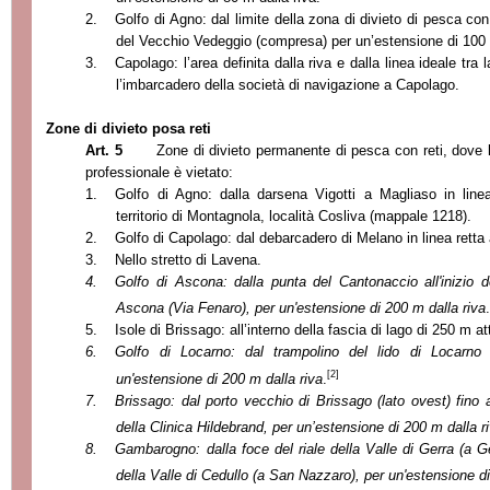
2.
Golfo di Agno: dal limite della zona di divieto di pesca con r
del Vecchio Vedeggio (compresa) per un’estensione di 100 m
3.
Capolago: l’area definita dalla riva e dalla linea ideale tra 
l’imbarcadero della società di navigazione a Capolago.
Zone di divieto posa reti
Art. 5
Zone di divieto permanente di pesca con reti, dove 
professionale è vietato:
1.
Golfo di Agno: dalla darsena Vigotti a Magliaso in linea 
territorio di Montagnola, località Cosliva (mappale 1218).
2.
Golfo di Capolago: dal debarcadero di Melano in linea retta
3.
Nello stretto di Lavena.
4.
Golfo di Ascona: dalla punta del Cantonaccio all'inizio d
Ascona (Via Fenaro), per un'estensione di 200 m dalla riva
.
5.
Isole di Brissago: all’interno della fascia di lago di 250 m at
6.
Golfo di Locarno: dal trampolino del lido di Locarno
[2]
un'estensione di 200 m dalla riva
.
7.
Brissago: dal porto vecchio di Brissago (lato ovest) fino al
della Clinica Hildebrand, per un’estensione di 200 m dalla r
8.
Gambarogno: dalla foce del riale della Valle di Gerra (a G
della Valle di Cedullo (a San Nazzaro), per un'estensione di