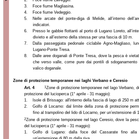
3.
Foce fiume Magliasina.
4.
Foce fiume Vedeggio.
5.
Nelle arcate del ponte-diga di Melide, all’interno dell’ar
indicatori.
6.
Presso le gabbie flottanti al porto di Lugano Loreto, all’inter
divieto e all’esterno della stessa per una fascia di
10 m
.
7.
Dalla passeggiata pedonale ciclabile Agno-Magliaso, lung
Lugano-Ponte Tresa.
8.
Dalle aree doganali di Ponte Tresa, dove la pesca è vietat
che verso valle, come pure dai pontili di sdoganamento 
valico doganale.
Zone di protezione temporanee nei laghi Verbano e Ceresio
1
Art. 4
Zone di protezione temporanee nel lago Verbano, do
protezione del lucioperca (1° aprile - 31 maggio):
1.
Isole di Brissago: all'interno della fascia di lago di 250 m att
2.
Golfo di Locarno: dal limite della zona di protezione per
fino al trampolino del lido di Locarno, per un’estensione di 
2
Zone di protezione temporanee nel lago Ceresio, dove la pesca
del lucioperca (1° aprile - 31 maggio):
1.
Golfo di Lugano: dalla foce del Cassarate fino alla
un’estensione di 80 m dalla riva.