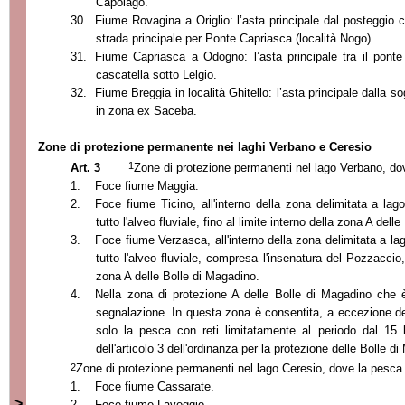
Capolago.
30.
Fiume Rovagina a Origlio: l’asta principale dal posteggio co
strada principale per Ponte Capriasca (località Nogo).
31.
Fiume Capriasca a Odogno: l’asta principale tra il ponte
cascatella sotto Lelgio.
32.
Fiume Breggia in località Ghitello: l’asta principale dalla so
in zona ex Saceba.
Zone di protezione permanente nei laghi Verbano e Ceresio
1
Art. 3
Zone di protezione permanenti nel lago Verbano, dov
1.
Foce fiume Maggia.
2.
Foce fiume Ticino, all'interno della zona delimitata a la
tutto l'alveo fluviale, fino al limite interno della zona A dell
3.
Foce fiume Verzasca, all'interno della zona delimitata a l
tutto l'alveo fluviale, compresa l'insenatura del Pozzaccio, 
zona A delle Bolle di Magadino.
4.
Nella zona di protezione A delle Bolle di Magadino che è
segnalazione. In questa zona è consentita, a eccezione del
solo la pesca con reti limitatamente al periodo dal 15 l
dell'articolo 3 dell'ordinanza per la protezione delle Bolle 
2
Zone di protezione permanenti nel lago Ceresio, dove la pesca 
1.
Foce fiume Cassarate.
>
2.
Foce fiume Laveggio.