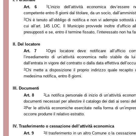
1
Art. 6
L’inizio dell’attività economica dev’essere no
competente entro 8 giorni dal titolare, da un socio, dall’amminis
2
Chi è tenuto all’obbligo di notifica e non vi adempie sottostà
cui all’art. 145 LOC. Il Municipio provvede inoltre d’ufficio al
presupposti e se, entro il termine fissato, l’interessato non ha fa
II. Del locatore
1
Art. 7
Ogni locatore deve notificare all’ufficio co
l’insediamento di un’attività economica nello stabile da lu
dall’entrata in vigore del contratto o dalla data effettiva dell’o
2
Chi mette a disposizione il proprio indirizzo quale recapito 
medesima notifica, entro 8 giorni.
III. Documenti
1
Art. 8
La notifica personale di inizio di un’attività econo
documenti necessari per allestire il catalogo dei dati ai sensi dell
2
Per le attività economiche esercitate nella forma di un’impres
occorre produrre il relativo estratto.
IV. Trasferimento o cessazione dell’attività economica
1
Art. 9
Il trasferimento in un altro Comune o la cessazione