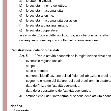
a)
le ditte individuali;
b)
le società in nome collettivo;
c)
le società in accomandita;
d)
le società anonime;
e)
le società in accomandita per azioni;
f)
le società a garanzia limitata;
g)
le società cooperative;
ai sensi del Codice delle obbligazioni, nonché ogni altra attiv
conseguire un guadagno o svolta dietro remunerazione.
Registrazione; catalogo dei dati
1
Art. 5
Per le attività economiche la registrazione deve con
-
eventuale ragione sociale;
-
scopo;
-
sede o recapito;
-
numero d’identificazione dell’edificio, dell’abitazione o del 
-
cognome e nome del titolare, dei soci o dell’amministratore/
-
data dell’inizio dell’attività economica;
-
data della cessazione dell’attività economica.
2
Il Comune tiene i dati sotto forma di schede delle attività eco
Notifica
I. Personale