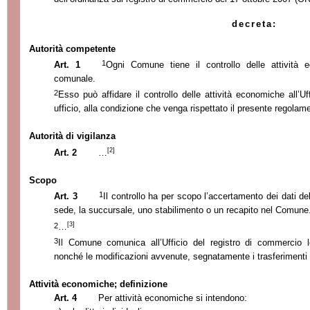
decreta:
Autorità competente
1
Art. 1
Ogni Comune tiene il controllo delle attività e
comunale.
2
Esso può affidare il controllo delle attività economiche all’Uff
ufficio, alla condizione che venga rispettato il presente regolam
Autorità di vigilanza
[2]
Art. 2
…
Scopo
1
Art. 3
Il controllo ha per scopo l’accertamento dei dati d
sede, la succursale, uno stabilimento o un recapito nel Comune
[3]
2
…
3
Il Comune comunica all’Ufficio del registro di commercio 
nonché le modificazioni avvenute, segnatamente i trasferimenti 
Attività economiche; definizione
Art. 4
Per attività economiche si intendono: