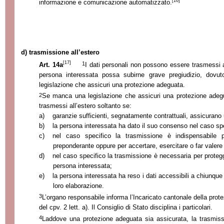
[16]
informazione e comunicazione automatizzato.
d) trasmissione all’estero
[17]
1
Art. 14a
I dati personali non possono essere trasmessi al
persona interessata possa subirne grave pregiudizio, dovuto
legislazione che assicuri una protezione adeguata.
2
Se manca una legislazione che assicuri una protezione adegu
trasmessi all’estero soltanto se:
a)
garanzie sufficienti, segnatamente contrattuali, assicurano
b)
la persona interessata ha dato il suo consenso nel caso spe
c)
nel caso specifico la trasmissione è indispensabile p
preponderante oppure per accertare, esercitare o far valere un
d)
nel caso specifico la trasmissione è necessaria per protegge
persona interessata;
e)
la persona interessata ha reso i dati accessibili a chiunqu
loro elaborazione.
3
L’organo responsabile informa l’Incaricato cantonale della prote
del cpv. 2 lett. a). Il Consiglio di Stato disciplina i particolari.
4
Laddove una protezione adeguata sia assicurata, la trasmiss