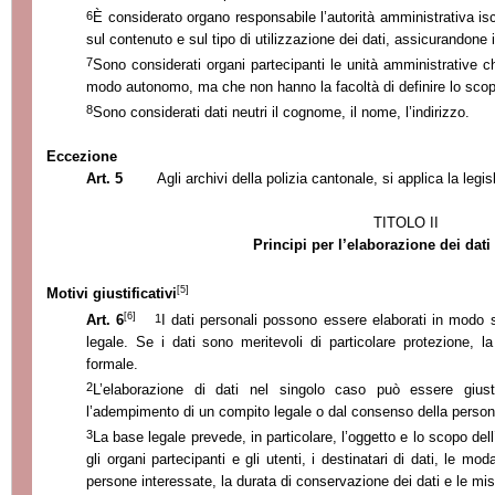
6
È considerato organo responsabile l’autorità amministrativa isc
sul contenuto e sul tipo di utilizzazione dei dati, assicurandone 
7
Sono considerati organi partecipanti le unità amministrative che
modo autonomo, ma che non hanno la facoltà di definire lo scopo 
8
Sono considerati dati neutri il cognome, il nome, l’indirizzo.
Eccezione
Art. 5
Agli archivi della polizia cantonale, si applica la legi
TITOLO II
Principi per l’elaborazione dei dati
[5]
Motivi giustificativi
[6]
1
Art. 6
I dati personali possono essere elaborati in modo 
legale. Se i dati sono meritevoli di particolare protezione, 
formale.
2
L’elaborazione di dati nel singolo caso può essere giust
l’adempimento di un compito legale o dal consenso della person
3
La base legale prevede, in particolare, l’oggetto e lo scopo del
gli organi partecipanti e gli utenti, i destinatari di dati, le mod
persone interessate, la durata di conservazione dei dati e le mis