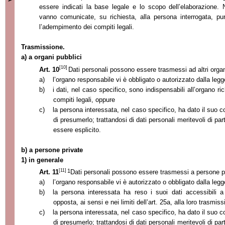
essere indicati la base legale e lo scopo dell’elaborazione. N
vanno comunicate, su richiesta, alla persona interrogata, 
l’adempimento dei compiti legali.
Trasmissione.
a) a organi pubblici
[10]
Art. 10
Dati personali possono essere trasmessi ad altri organ
a)
l’organo responsabile vi è obbligato o autorizzato dalla leg
b)
i dati, nel caso specifico, sono indispensabili all’organo r
compiti legali, oppure
c)
la persona interessata, nel caso specifico, ha dato il suo
di presumerlo; trattandosi di dati personali meritevoli di pa
essere esplicito.
b) a persone private
1) in generale
[11]
1
Art. 11
Dati personali possono essere trasmessi a persone p
a)
l’organo responsabile vi è autorizzato o obbligato dalla leg
b)
la persona interessata ha reso i suoi dati accessibili
opposta, ai sensi e nei limiti dell’art. 25a, alla loro trasmis
c)
la persona interessata, nel caso specifico, ha dato il suo
di presumerlo; trattandosi di dati personali meritevoli di pa