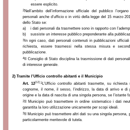
essere esplicito.
2
Nell’ambito dell’informazione ufficiale del pubblico l’organ
personali anche d’ufficio o in virtù della legge del 15 marzo 20
dello Stato se:
a)
i dati personali da trasmettere sono in rapporto con l
’
adempi
b)
sussiste un interesse pubblico preponderante alla pubblicaz
3
In ogni caso, dati personali contenuti in pubblicazioni ufficia
richiesta, essere trasmessi nella stessa misura e secondo g
pubblicazione.
4
Il Consiglio di Stato disciplina la trasmissione di dati personali
di interesse generale.
2) Tramite l’Ufficio controllo abitanti e il Municipio
[12]
1
Art. 12
L’Ufficio controllo abitanti trasmette, su richiesta 
cognome, il nome, il sesso, l’indirizzo, la data di arrivo e di 
origine e la data di nascita di una singola persona, se l’istante f
2
Il Municipio può trasmettere in ordine sistematico i dati neut
garantita la loro utilizzazione unicamente per scopi ideali.
3
Il Municipio può trasmettere altri dati su una singola persona, 
particolarmente meritevole di tutela.