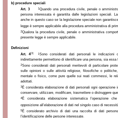
b) procedure speciali
1
Art. 3
Quando una procedura civile, penale o amministrat
persona interessata è garantita dalle legislazioni speciali. L
anche in questo caso se la legislazione speciale non garantisc
legge è sempre applicabile alla procedura amministrativa di pri
2
Qualora la procedura civile, penale o amministrativa comporta
presente legge è sempre applicabile.
Definizioni
[3]
1
Art. 4
Sono considerati dati personali le indicazioni
indirettamente permettono di identificare una persona, sia essa f
2
Sono considerati dati personali meritevoli di particolare pro
sulle opinioni o sulle attività religiose, filosofiche o politich
mentale o fisico, come pure quelle sui reati commessi, le rela
adottati.
3
È considerata elaborazione di dati personali ogni operazione 
conservare, utilizzare, modificare, trasmettere o distruggere ques
4
È considerata elaborazione sistematica l’operazione che
opposizione all’elaborazione di dati nel singolo caso di necessità
5
È considerato archivio di dati una raccolta di dati persona
l’identificazione delle persone interessate.