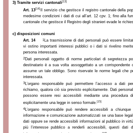
[13]
3) Tramite servizi cantonali
[14]
Art. 13
Il servizio che gestisce il registro cantonale della pop
medesime condizioni i dati di cui all’art. 12 cpv. 1; fino alla funz
cantonale che gestisce il Registro degli stranieri evade le richies
c) disposizioni comuni
1
Art. 14
La trasmissione di dati personali può essere limita
vi ostino importanti interessi pubblici o i dati si rivelino merit
persona interessata.
2
Dati personali oggetto di norme particolari di segretezza p
destinatario è a sua volta assoggettato a un corrispondente o
assume un tale obbligo. Sono riservate le norme legali che p
interessata.
3
L’organo responsabile può permettere l’accesso a dati pe
richiamo, qualora ciò sia previsto esplicitamente. Dati personali
possono essere resi accessibili mediante una procedura d
[15]
esplicitamente una legge in senso formale.
4
L’organo responsabile può rendere accessibili a chiunque 
informazione e comunicazione automatizzati se una base legale
dati oppure se rende accessibili informazioni al pubblico in virt
più l’interesse pubblico a renderli accessibili, questi dati 