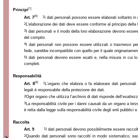
[7]
Principi
[8]
1
Art. 7
I dati personali possono essere elaborati soltanto in
2
L’elaborazione dei dati deve essere conforme al principio della
3
I dati personali e il modo della loro elaborazione devono esse
del compito.
4
I dati personali non possono essere utilizzati o trasmessi 
fede, sarebbe incompatibile con quello per il quale originariament
5
I dati personali devono essere esatti e, nella misura in cui lo
completi.
Responsabilità
[9]
1
Art. 8
L’organo che elabora o fa elaborare dati personali
legali è responsabile della protezione dei dati.
2
Ogni organo che utilizza l’archivio di dati risponde dell’esattez
3
La responsabilità civile per i danni causati da un organo a terz
è retta dalla legge sulla responsabilità civile degli enti pubblici e
Raccolta
1
Art. 9
I dati personali devono possibilmente essere raccolt
2
Quando dati personali sono raccolti in modo sistematico, se
>