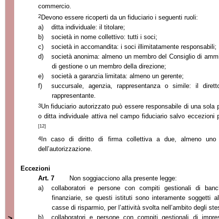
commercio.
2
Devono essere ricoperti da un fiduciario i seguenti ruoli:
a)
ditta individuale: il titolare;
b)
società in nome collettivo: tutti i soci;
c)
società in accomandita: i soci illimitatamente responsabili;
d)
società anonima: almeno un membro del Consiglio di ammin
di gestione o un membro della direzione;
e)
società a garanzia limitata: almeno un gerente;
f)
succursale, agenzia, rappresentanza o simile: il dirett
rappresentante.
3
Un fiduciario autorizzato può essere responsabile di una sola 
o ditta individuale attiva nel campo fiduciario salvo eccezioni p
[12]
4
In caso di diritto di firma collettiva a due, almeno uno 
dell’autorizzazi
one.
Eccezioni
Art. 7
Non soggiacciono alla presente legge:
a)
collaboratori e persone con compiti gestionali di ban
finanziarie, se questi istituti sono interamente soggetti 
casse di risparmio, per l’attività svolta nell’ambito degli stess
b)
collaboratori e persone con compiti gestionali di impre
>