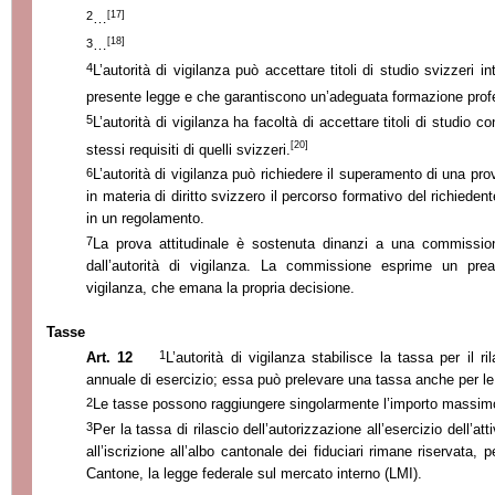
[17]
2
…
[18]
3
…
4
L’autorità di vigilanza può accettare titoli di studio svizzeri in
presente legge e che garantiscono un’adeguata formazione prof
5
L’autorità di vigilanza ha facoltà di accettare titoli di studio c
[20]
stessi requisiti di quelli svizzeri.
6
L’autorità di vigilanza può richiedere il superamento di una prova
in materia di diritto svizzero il percorso formativo del richieden
in un regolamento.
7
La prova attitudinale è sostenuta dinanzi a una commissio
dall’autorità di vigilanza. La commissione esprime un preavv
vigilanza, che emana la propria decisione.
Tasse
1
Art. 12
L’autorità di vigilanza stabilisce la tassa per il r
annuale di esercizio; essa può prelevare una tassa anche per le
2
Le tasse possono raggiungere singolarmente l’importo massimo d
3
Per la tassa di rilascio dell’autorizzazione all’esercizio dell’atti
all’iscrizione all’albo cantonale dei fiduciari rimane riservata, p
Cantone, la legge federale sul mercato interno (LMI).