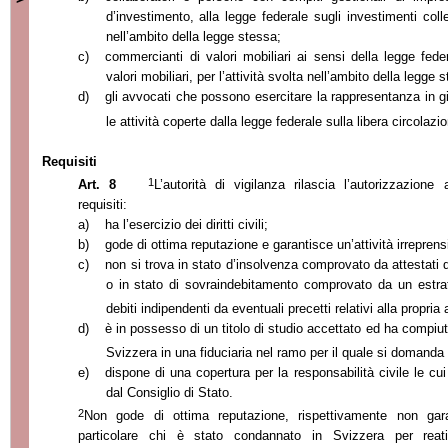
d’investimento, alla legge federale sugli investimenti collett
nell’ambito della legge stessa;
c)
commercianti di valori mobiliari ai sensi della legge fed
valori mobiliari, per l’attività svolta nell’ambito della legge 
d)
gli avvocati che possono esercitare la rappresentanza in g
le attività coperte dalla legge federale sulla libera circolazi
Requisiti
1
Art. 8
L’autorità di vigilanza rilascia l’autorizzazione
requisiti:
a)
ha l’esercizio dei diritti civili;
b)
gode di ottima reputazione e garantisce un’attività irreprensi
c)
non si trova in stato d’insolvenza comprovato da attestati d
o in stato di sovraindebitamento comprovato da un estratt
debiti indipendenti da eventuali precetti relativi alla propria at
d)
è in possesso di un titolo di studio accettato ed ha compiut
Svizzera in una fiduciaria nel ramo per il quale si domanda 
e)
dispone di una copertura per la responsabilità civile le cu
dal Consiglio di Stato.
2
Non gode di ottima reputazione, rispettivamente non garanti
particolare chi è stato condannato in Svizzera per reati i