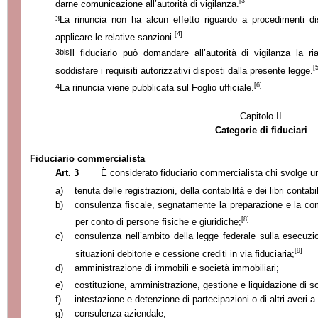
[3]
darne comunicazione all’autorità di vigilanza.
3
La rinuncia non ha alcun effetto riguardo a procedimenti dis
[4]
applicare le relative sanzioni.
3bis
Il fiduciario può domandare all’autorità di vigilanza la r
[
soddisfare i requisiti autorizzativi disposti dalla presente legge.
[6]
4
La rinuncia viene pubblicata sul Foglio ufficiale.
Capitolo II
Categorie di fiduciari
Fiduciario commercialista
Art. 3
È considerato fiduciario commercialista chi svolge una
a)
tenuta delle registrazioni, della contabilità e dei libri contabil
b)
consulenza fiscale, segnatamente la preparazione e la com
[8]
per conto di persone fisiche e giuridiche;
c)
consulenza nell’ambito della legge federale sulla esecuzi
[9]
situazioni debitorie e cessione crediti in via fiduciaria;
d)
amministrazione di immobili e società immobiliari;
e)
costituzione, amministrazione, gestione e liquidazione di soci
f)
intestazione e detenzione di partecipazioni o di altri averi a t
g)
consulenza aziendale;