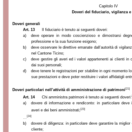
Capitolo IV
Doveri del fiduciario, vigilanza 
Doveri generali
Art. 13
Il fiduciario è tenuto ai seguenti doveri:
a)
deve operare in modo coscienzioso e dimostrarsi degn
professione e la sua funzione esigono;
b)
deve osservare le direttive emanate dall’autorità di vigilan
nel Cantone Ticino;
c)
deve gestire gli averi ed i valori appartenenti ai clienti in 
dai suoi personali;
d)
deve tenere le registrazioni per stabilire in ogni momento lo 
sue prestazioni e deve poter restituire i valori affidatigli entro
[21]
Doveri particolari nell’attività di amministrazione di patrimoni
Art. 14
Chi amministra patrimoni è tenuto ai seguenti doveri:
a)
dovere di informazione e rendiconto: in particolare deve i
[23]
averi e dei beni amministrati;
[24]
…
b)
dovere di diligenza: in particolare deve garantire la miglior
cliente;