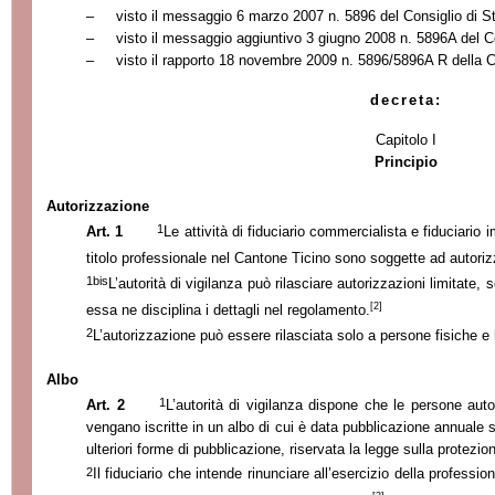
–
visto il messaggio
6 marzo 2007
n. 5896 del Consiglio di S
–
visto il messaggio aggiuntivo
3 giugno 2008
n. 5896A del Co
–
visto il rapporto
18 novembre 2009
n. 5896/5896A R della C
decreta:
Capitolo I
Principio
Autorizzazione
1
Art. 1
Le attività di fiduciario commercialista e fiduciario 
titolo professionale nel Cantone Ticino sono soggette ad autori
1bis
L’autorità di vigilanza può rilasciare autorizzazioni limitate,
[2]
essa ne disciplina i dettagli nel regolamento.
2
L’autorizzazione può essere rilasciata solo a persone fisiche e
Albo
1
Art. 2
L’autorità di vigilanza dispone che le persone auto
vengano iscritte in un albo di cui è data pubblicazione annuale su
ulteriori forme di pubblicazione, riservata la legge sulla protezion
2
Il fiduciario che intende rinunciare all’esercizio della profession