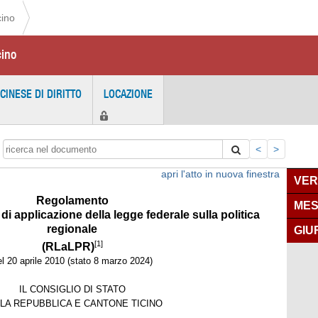
cino
cino
ICINESE DI DIRITTO
LOCAZIONE
<
>
apri l'atto in nuova finestra
VER
Regolamento
MES
di applicazione della legge federale sulla politica
regionale
GIU
[1]
(RLaLPR)
el 20 aprile 2010 (stato 8 marzo 2024)
IL CONSIGLIO DI STATO
LA REPUBBLICA E CANTONE TICINO