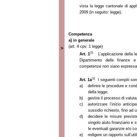
vista la legge cantonale di appl
2009 (in seguito: legge),
Competenza
a) in generale
(art. 4 cpv. 1 legge)
>
[2]
Art. 1
L’applicazione della l
Dipartimento delle finanze e
competenze non siano espressame
[3]
Art. 1a
I seguenti compiti sono
a)
definire le procedure e cond
della legge;
b)
gestire il processo di valutaz
c)
autorizzare l’inizio antici
sussidio richiesto, fino ad
d)
decidere le misure previs
singolo aiuto finanziario
e s
le eventuali garanzie e/o con
e)
redigere un rapporto sull’uti