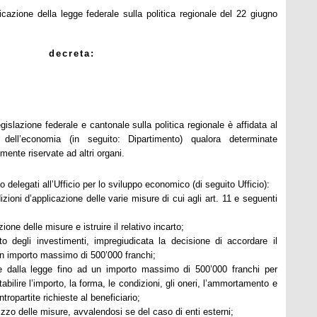
icazione della legge federale sulla politica regionale del 22 giugno
decreta:
egislazione federale e cantonale sulla politica regionale è affidata al
 dell’economia (in seguito: Dipartimento) qualora determinate
nte riservate ad altri organi.
 delegati all’Ufficio per lo sviluppo economico (di seguito Ufficio):
izioni d’applicazione delle varie misure di cui agli art. 11 e seguenti
ione delle misure e istruire il relativo incarto;
pato degli investimenti, impregiudicata la decisione di accordare il
 un importo massimo di 500’000 franchi;
te dalla legge fino ad un importo massimo di 500’000 franchi per
tabilire l’importo, la forma, le condizioni, gli oneri, l’ammortamento e
tropartit
e richieste al beneficiario;
lizzo delle misure, avvalendosi se del caso di enti esterni;