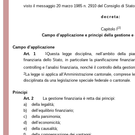
visto il messaggio 20 marzo 1985 n. 2910 del Consiglio di Stato
decreta:
[2]
Capitolo I
Campo d’applicazione e principi della gestione e 
Campo d’applicazione
1
Art. 1
Questa legge disciplina, nell’ambito della pia
finanziaria dello Stato, in particolare la pianificazione finanziar
controlling e l’analisi finanziaria, nonché il controllo della gestion
2
La legge si applica all’Amministrazione cantonale, comprese l
disciplinata da una legislazione speciale federale o cantonale.
Principi
Art. 2
La gestione finanziaria è retta dai principi:
a)
della legalità;
b)
dell’equilibrio finanziario;
c)
della parsimonia;
d)
dell’economicità;
e)
della causalità;
f)
della compensazione dei vantaggi;