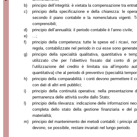
b)
principio dell’integrità: è vietata la compensazione tra entrat
c)
principio della specificazione e della chiarezza: le opera
secondo il piano contabile e la nomenclatura vigenti. T
comprensibili;
d)
principio dell’annualità: il periodo contabile è l’anno civile;
e)
…;
f)
principio della competenza: tutte le spese ed i ricavi, no
regola, contabilizzate nel periodo in cui esse sono generate
g)
principio della specialità qualitativa, quantitativa e t
utilizzato che per l’obiettivo fissato dal conto di pre
l’utilizzazione del credito è limitata sia all’importo au
quantitativa) che al periodo di preventivo (specialità tempor
h)
principio della comparabilità: i conti devono permettere il co
con dati di altri enti pubblici;
i)
principio della continuità operativa: nella presentazione 
permanenza delle attività svolte dallo Stato;
l)
principio della rilevanza: indicazione delle informazioni ne
completa dello stato della gestione finanziaria e del p
materialità;
m)
principio del mantenimento dei metodi contabili: i principi a
devono, se possibile, restare invariati nel lungo periodo.