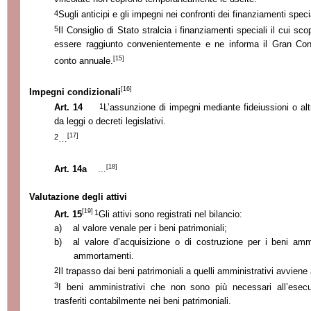
4
Sugli anticipi e gli impegni nei confronti dei finanziamenti specia
5
Il Consiglio di Stato stralcia i finanziamenti speciali il cui s
essere raggiunto convenientemente e ne informa il Gran Cons
[15]
conto annuale.
[16]
Impegni condizionali
1
Art. 14
L’assunzione di impegni mediante fideiussioni o al
da leggi o decreti legislativi.
[17]
2
…
[18]
Art. 14a
...
Valutazione degli attivi
[19]
1
Art. 15
Gli attivi sono registrati nel bilancio:
a)
al valore venale per i beni patrimoniali;
b)
al valore d’acquisizione o di costruzione per i beni ammin
ammortamenti.
2
Il trapasso dai beni patrimoniali a quelli amministrativi avviene
3
I beni amministrativi che non sono più necessari all’esec
trasferiti contabilmente nei beni patrimoniali.