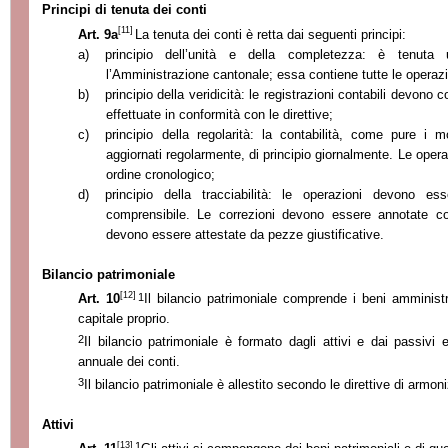
Principi di tenuta dei conti
[11]
Art. 9a
La tenuta dei conti è retta dai seguenti principi:
a)
principio dell’unità e della completezza: è tenuta u
l’Amministrazione cantonale; essa contiene tutte le operazi
b)
principio della veridicità: le registrazioni contabili devono 
effettuate in conformità con le direttive;
c)
principio della regolarità: la contabilità, come pure i
aggiornati regolarmente, di principio giornalmente. Le oper
ordine cronologico;
d)
principio della tracciabilità: le operazioni devono e
comprensibile. Le correzioni devono essere annotate com
devono essere attestate da pezze giustificative.
Bilancio patrimoniale
[12]
1
Art. 10
Il bilancio patrimoniale comprende i beni amministra
capitale proprio.
2
Il bilancio patrimoniale è formato dagli attivi e dai passivi
annuale dei conti.
3
Il bilancio patrimoniale è allestito secondo le direttive di armo
Attivi
[13]
1