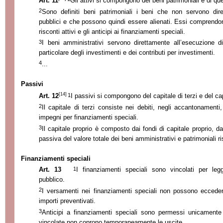
Art. 11
Gli attivi si compongono dei beni patrimoniali e di que
2
Sono definiti beni patrimoniali i beni che non servono dire
pubblici e che possono quindi essere alienati. Essi comprendono p
risconti attivi e gli anticipi ai finanziamenti speciali.
3
I beni amministrativi servono direttamente all’esecuzione d
particolare degli investimenti e dei contributi per investimenti.
4
...
Passivi
[14]
1
Art. 12
I passivi si compongono del capitale di terzi e del cap
2
Il capitale di terzi consiste nei debiti, negli accantonamenti,
impegni per finanziamenti speciali.
3
Il capitale proprio è composto dai fondi di capitale proprio, da
passiva del valore totale dei beni amministrativi e patrimoniali ri
Finanziamenti speciali
1
Art. 13
I finanziamenti speciali sono vincolati per le
pubblico.
2
I versamenti nei finanziamenti speciali non possono eccedere
importi preventivati.
3
Anticipi a finanziamenti speciali sono permessi unicamente 
vincolate non coprono temporaneamente le uscite.