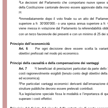
3
Le decisioni del Parlamento che comportano nuove spese super
della Costituzione cantonale devono essere approvate dalla ma
[6]
4
Immediatamente dopo il voto finale su un atto del Parlam
superiore a fr. 30’000’000.- o una spesa annua superiore a fr. 
viene messa in votazione dal Parlamento la referendabilità obbl
con un terzo favorevole dei presenti e con un minimo di 25 dei 
Principio dell’economicità
Art. 6
Per ogni decisione deve essere scelta la varian
obiettivi prefissati nel modo più economico.
Principi della causalità e della compensazione dei vantaggi
1
Art. 7
I beneficiari di prestazioni particolari da parte dell
costi ragionevolmente esigibili (tenuto conto degli obiettivi della
ed economica).
2
Per particolari vantaggi economici derivanti dall’emanazione di
strutture pubbliche devono essere prelevati contributi.
3
La legislazione speciale fissa le modalità e l’importanza di q
superare i costi effettivi.