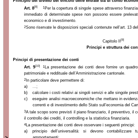
Principio del divieto del vincolo delle entrate sia di conto econo
[8]
1
Art. 8
Per la copertura di singole spese attraverso finanzi
immediato di determinate spese non possono essere prelevate 
economico e di investimento.
2
Sono riservate le disposizioni speciali contenute nell’art. 13 de
[9]
Capitolo II
Principi e struttura dei con
Principi di presentazione dei conti
[10]
1
Art. 9
La presentazione dei conti deve fornire un quadro 
patrimoniale e reddituale dell’Amministrazione cantonale.
2
In particolare deve permettere di:
a)
…;
b)
calcolare i costi relativi ai singoli servizi e alle singole pres
c)
eseguire analisi macroeconomiche che mettano in evidenza l
correnti e di investimento dello Stato sull’economia del Ca
3
A tale scopo sono previsti il piano finanziario, il preventivo, il 
il controllo dei crediti, il controlling e la statistica finanziaria.
4
La presentazione dei conti deve osservare i seguenti principi:
a)
principio dell’universalità: si devono contabilizzare 
>
ammortamenti;