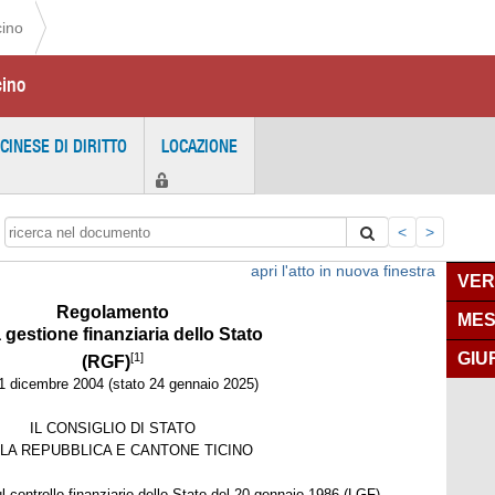
cino
cino
ICINESE DI DIRITTO
LOCAZIONE
<
>
apri l'atto in nuova finestra
VER
Regolamento
MES
a gestione finanziaria dello Stato
GIU
[1]
(RGF)
1 dicembre 2004 (stato 24 gennaio 2025)
IL CONSIGLIO DI STATO
LA REPUBBLICA E CANTONE TICINO
ul controllo finanziario dello Stato del 20 gennaio 1986 (LGF),