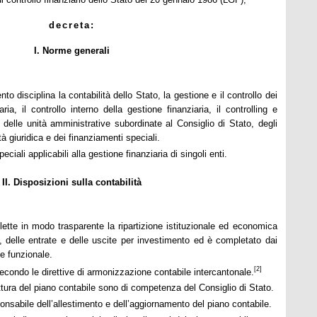
decreta:
I. Norme generali
to disciplina la contabilità dello Stato, la gestione e il controllo dei
aria, il controllo interno della gestione finanziaria, il controlling e
me delle unità amministrative subordinate al Consiglio di Stato, degli
tà giuridica e dei finanziamenti speciali.
ciali applicabili alla gestione finanziaria di singoli enti.
II. Disposizioni sulla contabilità
iflette in modo trasparente la ripartizione istituzionale ed economica
i, delle entrate e delle uscite per investimento ed è completato dai
ne funzionale.
[2]
secondo le direttive di armonizzazione contabile intercantonale.
uttura del piano contabile sono di competenza del Consiglio di Stato.
onsabile dell’allestimento e dell’aggiornamento del piano contabile.