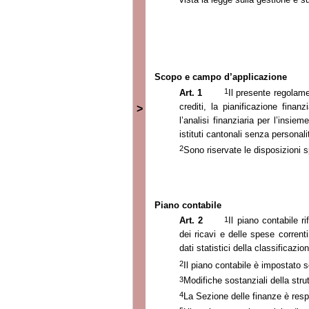
Scopo e campo d’applicazione
1
Art. 1
Il presente regolamen
crediti, la pianificazione finanzi
>
l’analisi finanziaria per l’insie
istituti cantonali senza personali
2
Sono riservate le disposizioni spe
Piano contabile
1
Art. 2
Il piano contabile r
dei ricavi e delle spese corrent
dati statistici della classificazio
2
Il piano contabile è impostato 
3
Modifiche sostanziali della str
4
La Sezione
delle finanze è resp