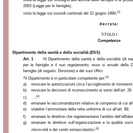
2003 (Legge per le famiglie);
[2]
vista la legge sui sussidi cantonali del 22 giugno 1994,
decreta:
TITOLO I
Competenze
Dipartimento della sanità e della socialità (DSS)
1
Art. 1
Il Dipartimento della sanità e della socialità (di s
per le famiglie e il suo regolamento; esso si avvale della Di
famiglie (di seguito: Divisione) e dei suoi Uffici.
[3]
2
Il Dipartimento è in particolare competente per:
a)
revocare le autorizzazioni circa l’accoglimento di minorenni 
b)
revocare le decisioni di riconoscimento ai sensi dell’art. 26 
[4]
c)
…;
d)
emanare le raccomandazioni relative al compenso di cui all
e)
stabilire l’ammontare della retta uniforme di cui all’art. 89;
f)
emanare le direttive che regolamentano l’ambito dell’affidam
g)
emanare le direttive sull’organizzazione e la qualità socio
[6]
micro-nidi e dei centri extrascolastici.