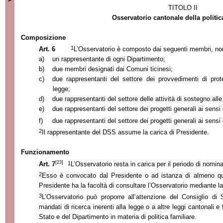
TITOLO II
Osservatorio cantonale della politic
Composizione
1
Art. 6
L’Osservatorio è composto dai seguenti membri, nomi
a)
un rappresentante di ogni Dipartimento;
b)
due membri designati dai Comuni ticinesi;
c)
due rappresentanti del settore dei provvedimenti di prote
legge;
d)
due rappresentanti del settore delle attività di sostegno alle
e)
due rappresentanti del settore dei progetti generali ai sensi 
f)
due rappresentanti del settore dei progetti generali ai sensi 
2
Il rappresentante del DSS assume la carica di Presidente.
Funzionamento
[23]
1
Art. 7
L’Osservatorio resta in carica per il periodo di nomin
2
Esso è convocato dal Presidente o ad istanza di almeno qua
Presidente ha la facoltà di consultare l’Osservatorio mediante la 
3
L’Osservatorio può proporre all’attenzione del Consiglio di 
mandati di ricerca inerenti alla legge o a altre leggi cantonali 
Stato e del Dipartimento in materia di politica familiare.