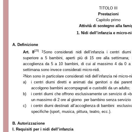
TITOLO III
Prestazioni
Capitolo primo
Attività di sostegno alla fami
1. Nidi dell’infanzia
e micro-ni
A. Definizione
[25]
1
Art. 8
Sono considerati nidi dell’infanzia i centri diu
superiore a 5 bambini, aperti più di 15 ore alla settimana; 
accoglienza da 5 a 10 bambini, di cui al massimo 4 da 0 a 1
settimana sono invece considerati micro-nidi.
2
Non sono in particolare considerati nidi dell’infanzia né micro-ni
a)
i centri diurni diretti e animati dai genitori o dai pare
accolgono bambini accompagnati e custoditi da un adulto;
b)
i centri diurni che offrono esclusivamente un servizio di «b
un massimo di 2 ore al giorno per bambino senza servizio 
c)
i centri diurni destinati all’accoglienza di bambini esclusi
specifiche (sport, musica, pittura, teatro, ecc.).
B. Autorizzazione
I. Requisiti per i nidi dell’infanzia