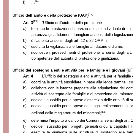
[11]
l)
…
[12]
Ufficio dell’aiuto e della protezione (UAP)
[13]
Art. 3
L’Ufficio dell’aiuto e della protezione:
a)
fornisce le prestazioni di servizio sociale individuale di cui 
autorizza gli affidamenti famigliari ai sensi della legislazion
b)
è l’autorità ai sensi degli art. 12 e 23 OAMin;
c)
esercita la vigilanza sulle famiglie affidatarie e diurne;
d)
riconosce i provvedimenti di protezione ai sensi degli art.
competenze dell’autorità di protezione o giudiziaria.
Ufficio del sostegno a enti e attività per le famiglie e i giovani (U
Art. 4
L’Ufficio del sostegno a enti e attività per le famiglie 
a)
coordina le attività sussidiate in base alla legge tramite i co
b)
collabora con le istanze preposte alla stipulazione dei cont
attività di sostegno alle famiglie e di protezione dei minorenn
c)
decide il sussidio per le spese d’esercizio delle attività di 
d)
decide il sussidio per le spese dei singoli collocamenti ai sen
[14]
ordinati dalla magistratura dei minorenni;
e)
determina l’importo a carico dei Comuni ai sensi degli art. 
f)
decide il sussidio per i progetti generali di cui al capitolo III
g)
esercita la vigilanza sulle strutture di sostegno alle fa