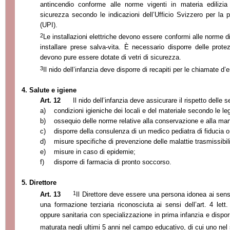
antincendio conforme alle norme vigenti in materia edilizi
sicurezza secondo le indicazioni dell’Ufficio Svizzero per la p
(UPI).
2
Le installazioni elettriche devono essere conformi alle norme di
installare prese salva-vita. È necessario disporre delle protez
devono pure essere dotate di vetri di sicurezza.
3
Il nido dell’infanzia deve disporre di recapiti per le chiamate d
4. Salute e igiene
Art. 12
Il nido dell’infanzia deve assicurare il rispetto delle 
a)
condizioni igieniche dei locali e del materiale secondo le leg
b)
ossequio delle norme relative alla conservazione e alla mani
c)
disporre della consulenza di un medico pediatra di fiducia 
d)
misure specifiche di prevenzione delle malattie trasmissibili
e)
misure in caso di epidemie;
f)
disporre di farmacia di pronto soccorso.
5. Direttore
1
Art. 13
Il Direttore deve essere una persona idonea ai sensi
una formazione terziaria riconosciuta ai sensi dell’art. 4 lett
oppure sanitaria con specializzazione in prima infanzia e dispo
maturata negli ultimi 5 anni nel campo educativo, di cui uno nel s