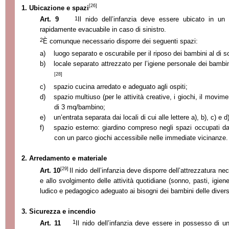
[26]
1. Ubicazione e spazi
1
Art. 9
Il nido dell’infanzia deve essere ubicato in un
rapidamente evacuabile in caso di sinistro.
2
È comunque necessario disporre dei seguenti spazi:
a)
luogo separato e oscurabile per il riposo dei bambini al di so
b)
locale separato attrezzato per l’igiene personale dei bambi
[28]
c)
spazio cucina arredato e adeguato agli ospiti;
d)
spazio multiuso (per le attività creative, i giochi, il movime
di 3 mq/bambino;
e)
un’entrata separata dai locali di cui alle lettere a), b), c) e d)
f)
spazio esterno: giardino compreso negli spazi occupati dal
con un parco giochi accessibile nelle immediate vicinanze.
2. Arredamento e materiale
[29]
Art. 10
Il nido dell’infanzia deve disporre dell’attrezzatura n
e allo svolgimento delle attività quotidiane (sonno, pasti, igie
ludico e pedagogico adeguato ai bisogni dei bambini delle divers
3. Sicurezza e incendio
1
Art. 11
Il nido dell’infanzia deve essere in possesso di un