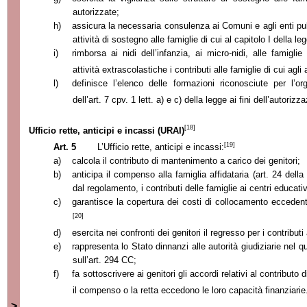
autorizzate;
h)
assicura la necessaria consulenza ai Comuni e agli enti pubb
attività di sostegno alle famiglie di cui al capitolo I della le
i)
rimborsa ai nidi dell’infanzia, ai micro-nidi, alle famigl
attività extrascolastiche i contributi alle famiglie di cui agl
l)
definisce l’elenco delle formazioni riconosciute per l’or
dell’art. 7 cpv. 1 lett. a) e c) della legge ai fini dell’autori
[18]
Ufficio rette, anticipi e incassi (URAI)
[19]
Art. 5
L’Ufficio rette, anticipi e incassi:
a)
calcola il contributo di mantenimento a carico dei genitori;
b)
anticipa il compenso alla famiglia affidataria (art. 24 della l
dal regolamento, i contributi delle famiglie ai centri educativ
c)
garantisce la copertura dei costi di collocamento eccedenti 
[20]
d)
esercita nei confronti dei genitori il regresso per i contributi 
e)
rappresenta lo Stato dinnanzi alle autorità giudiziarie nel 
sull’art. 294 CC;
f)
fa sottoscrivere ai genitori gli accordi relativi al contribut
il compenso o la retta eccedono le loro capacità finanziarie
>