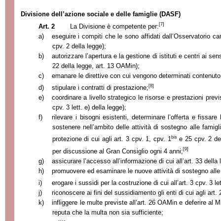
Divisione dell’azione sociale e delle famiglie (DASF)
[7]
Art. 2
La Divisione è competente per:
a)
eseguire i compiti che le sono affidati dall’Osservatorio cant
cpv. 2 della legge);
b)
autorizzare l’apertura e la gestione di istituti e centri ai sen
22 della legge, art. 13 OAMin);
c)
emanare le direttive con cui vengono determinati contenuto e
[8]
d)
stipulare i contratti di prestazione;
e)
coordinare a livello strategico le risorse e prestazioni previs
cpv. 3 lett. e) della legge);
f)
rilevare i bisogni esistenti, determinare l’offerta e fissare l
sostenere nell’ambito delle attività di sostegno alle famigl
bis
protezione di cui agli art. 3 cpv. 1, cpv. 1
e 25 cpv. 2 de
[9]
per discussione al Gran Consiglio ogni 4 anni;
g)
assicurare l’accesso all’informazione di cui all’art. 33 della 
h)
promuovere ed esaminare le nuove attività di sostegno alle f
i)
erogare i sussidi per la costruzione di cui all’art. 3 cpv. 3 let
j)
riconoscere ai fini del sussidiamento gli enti di cui agli art.
k)
infliggere le multe previste all’art. 26 OAMin e deferire al M
reputa che la multa non sia sufficiente;