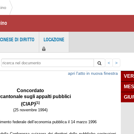
cino
cino
ICINESE DI DIRITTO
LOCAZIONE
<
>
apri l'atto in nuova finestra
VER
MES
Concordato
rcantonale
sugli appalti pubblici
GIU
[1]
(CIAP)
(
25 novembre 1994)
imento federale dell’economia pubblica il 14 marzo 1996
ella Conferenza svizzera dei direttori delle pubbliche costruzioni,