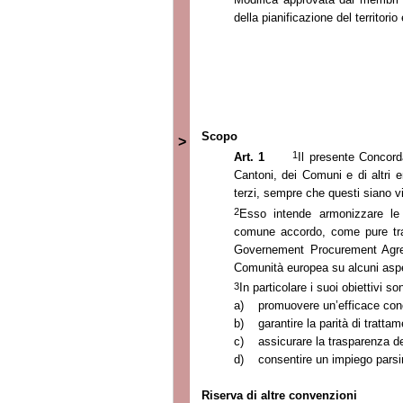
della pianificazione del territor
Scopo
>
1
Art. 1
Il presente Concorda
Cantoni, dei Comuni e di altri 
terzi, sempre che questi siano vi
2
Esso intende armonizzare le n
comune accordo, come pure trasp
Governement Procurement Agre
Comunità
europea su alcuni aspett
3
In particolare i suoi obiettivi so
a)
promuovere un’efficace conco
b)
g
arantire la parità di tratta
c)
assicurare la trasparenza d
d)
c
onsentire un impiego parsi
Riserva di altre convenzioni