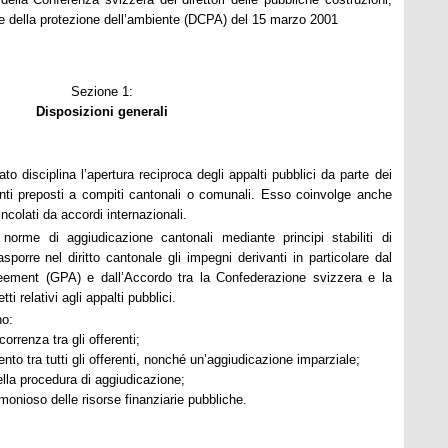
io e della protezione dell’ambiente (DCPA) del 15 marzo 2001
Sezione 1:
Disposizioni generali
to disciplina l’apertura reciproca degli appalti pubblici da parte dei
enti preposti a compiti cantonali o comunali. Esso coinvolge anche
ncolati da accordi internazionali.
orme di aggiudicazione cantonali mediante principi stabiliti di
orre nel diritto cantonale gli impegni derivanti in particolare dal
ement (GPA) e dall’Accordo tra
la Confederazione
svizzera e
la
i relativi agli appalti pubblici.
no:
rrenza tra gli offerenti;
mento tra tutti gli offerenti, nonché un’aggiudicazione imparziale;
ella procedura di aggiudicazione;
monioso delle risorse finanziarie pubbliche.