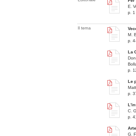
Per 
E. V
p. 1
Il tema
Vec
M. B
p. 4
La 
Don 
Boll
p. 1
Le p
Matt
p. 3
L'i
C. G
p. 4
Art
G. F