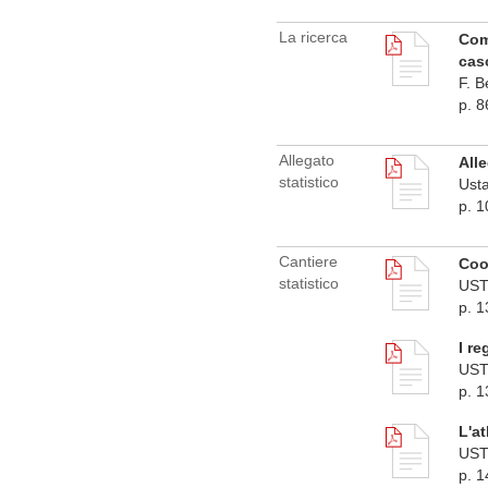
La ricerca
Comp
cas
F. 
p. 8
Allegato
Alle
statistico
Usta
p. 
Cantiere
Coop
statistico
US
p. 
I re
US
p. 
L'at
US
p. 