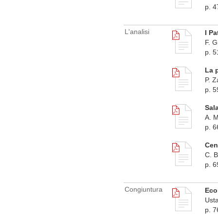
p. 4
L'analisi
I Pa
F. G
p. 5
La 
P. Z
p. 5
Sala
A. M
p. 6
Cen
C. B
p. 6
Congiuntura
Eco
Usta
p. 7