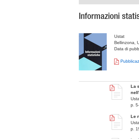
Informazioni stati
Ustat
Bellinzona, 
Data di pubb
Pubblica
La s
nel
Usta
p. 5
Le n
Usta
p. 1