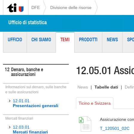
DFE
Divisione delle risorse
Ufficio di statistica
UFFICIO
CHI SIAMO
TEMI
PRODOTTI
NEWS
SP
12.05.01 Assic
12
Denaro, banche e
assicurazioni
News
|
Tabelle dati
|
Defin
Informazioni sul denaro, sulle banche
e sulle assicurazioni
12.01.01
Ticino e Svizzera
Presentazioni generali
Mercati finanziari
Assicurazione cont
12.03.01
T_120501_02C
Mercati finanziari