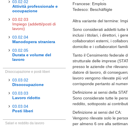
03.02.02
Francese: Emplois
Attività professionale e
Tedesco: Beschäftigte
occupazione
03.02.03
Altra variante del termine: Imp
Impiego (addetti/posti di
lavoro)
Sono considerati addetti tutte
inclusi i titolari, i direttori, i ger
03.02.04
collaboratori esterni, i collabor
Manodopera straniera
domicilio e i collaboratori famili
03.02.05
Durata e volume del
Tanto il Censimento federale de
lavoro
strutturale delle imprese (STA
presso le aziende che rilevano g
Disoccupazione e posti liberi
datore di lavoro, di conseguenz
lavoro vengono rilevate più volt
03.03.02
corrisponde pertanto al numero 
Disoccupazione
Definizione ai sensi della ST
03.03.03
Lavoro ridotto
Sono considerate tutte le per
reddito, sottoposto ai contribu
03.03.04
Posti liberi
Definizione ai sensi del CA:
Vengono rilevate solo le per
Salari e reddito da lavoro
per almeno 6 ore alla settiman