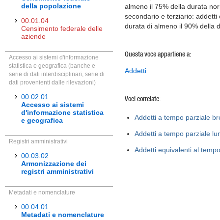
della popolazione
almeno il 75% della durata norm
secondario e terziario: addetti
00.01.04
durata di almeno il 90% della d
Censimento federale delle
aziende
Questa voce appartiene a:
Accesso ai sistemi d'informazione
statistica e geografica (banche e
Addetti
serie di dati interdisciplinari, serie di
dati provenienti dalle rilevazioni)
00.02.01
Voci correlate:
Accesso ai sistemi
d'informazione statistica
Addetti a tempo parziale b
e geografica
Addetti a tempo parziale lu
Registri amministrativi
Addetti equivalenti al temp
00.03.02
Armonizzazione dei
registri amministrativi
Metadati e nomenclature
00.04.01
Metadati e nomenclature