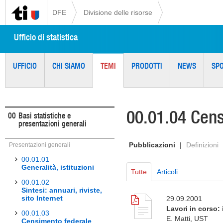
DFE
Divisione delle risorse
Ufficio di statistica
UFFICIO
CHI SIAMO
TEMI
PRODOTTI
NEWS
SP
00.01.04 Cens
00
Basi statistiche e
presentazioni generali
Pubblicazioni
|
Definizioni
Presentazioni generali
00.01.01
Generalità, istituzioni
Tutte
Articoli
00.01.02
Sintesi: annuari, riviste,
sito Internet
29.09.2001
Lavori in corso:
00.01.03
E. Matti, UST
Censimento federale