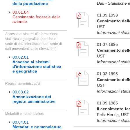
Dati - Statistiche 
della popolazione
00.01.04
01.09.1998
Censimento federale delle
Censimento dell
aziende
UST
Informazioni stati
Accesso ai sistemi d'informazione
statistica e geografica (banche e
serie di dati interdisciplinari, serie di
01.07.1995
dati provenienti dalle rilevazioni)
Censimento dell
UST
00.02.01
Accesso ai sistemi
Informazioni statis
d'informazione statistica
e geografica
01.02.1995
Censimento delle
Registri amministrativi
UST
Informazioni stati
00.03.02
Armonizzazione dei
registri amministrativi
01.09.1985
Il censimento fe
Metadati e nomenclature
Felix Herzig, UST
Informazioni stati
00.04.01
Metadati e nomenclature