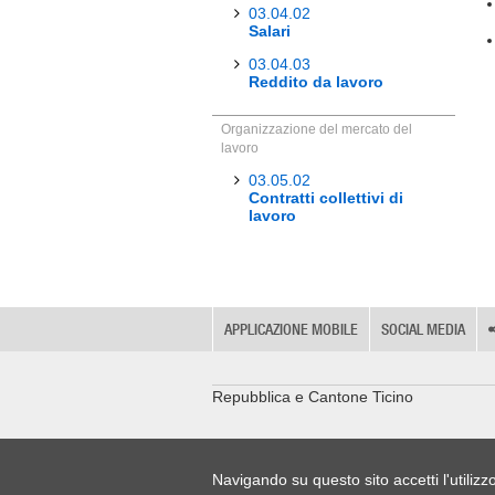
03.04.02
Salari
03.04.03
Reddito da lavoro
Organizzazione del mercato del
lavoro
03.05.02
Contratti collettivi di
lavoro
APPLICAZIONE MOBILE
SOCIAL MEDIA
Repubblica e Cantone Ticino
Navigando su questo sito accetti l'utilizz