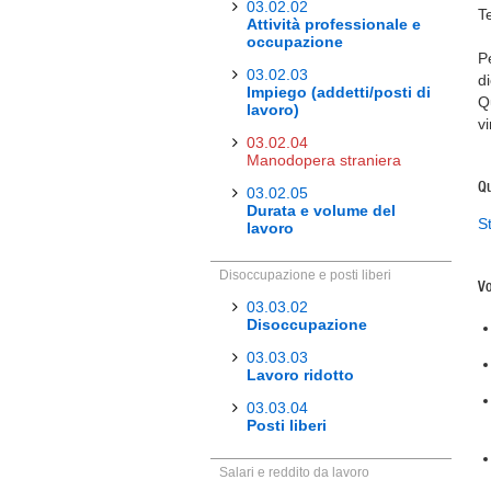
03.02.02
T
Attività professionale e
occupazione
P
03.02.03
d
Impiego (addetti/posti di
Q
lavoro)
v
03.02.04
Manodopera straniera
Qu
03.02.05
Durata e volume del
S
lavoro
Disoccupazione e posti liberi
Vo
03.03.02
Disoccupazione
03.03.03
Lavoro ridotto
03.03.04
Posti liberi
Salari e reddito da lavoro