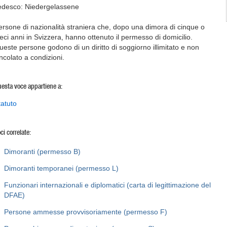
edesco: Niedergelassene
ersone di nazionalità straniera che, dopo una dimora di cinque o
ieci anni in Svizzera, hanno ottenuto il permesso di domicilio.
ueste persone godono di un diritto di soggiorno illimitato e non
incolato a condizioni.
esta voce appartiene a:
tatuto
ci correlate:
Dimoranti (permesso B)
Dimoranti temporanei (permesso L)
Funzionari internazionali e diplomatici (carta di legittimazione del
DFAE)
Persone ammesse provvisoriamente (permesso F)