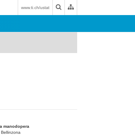
www.ti.ch/ustat
 la manodopera
, Bellinzona